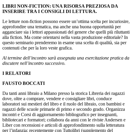
LIBRI NON-FICTION: UNA RISORSA PREZIOSA DA
INSERIRE TRA I CONSIGLI DI LETTURA.
Le letture non-fiction possono essere un’ottima scelta per incuriosire,
approfondire una tematica, ma anche una buona opportunità per
agganciare sia i lettori appassionati del genere che quelli più riluttanti
alla fiction. Ma come orientarsi nella vasta produzione editoriale? In
questo seminario prenderemo in esame una scelta di qualità, sia per
contenuti che per la loro veste grafica.
Al termine dell’incontro sarà assegnata una esercitazione pratica da
discutere nell’incontro successivo.
I RELATORI
FAUSTO BOCCATI
Da tanti anni libraio a Milano presso la storica Libreria dei ragazzi
dove, oltre a comprare, vendere e consigliare libri, conduce
laboratori sui mestieri del libro e il ruolo del libraio, con bambini e
ragazzi delle scuole primarie di primo e secondo grado. Organizza
incontri e Corsi di aggiornamento bibliografico per insegnanti,
bibliotecari e formatori; collabora da anni con le riviste Andersen e
Liber con recensioni e articoli di approfondimento sulla letteratura
per l’infanzia; recentemente con Tuttolibri (supplemento del