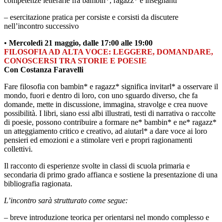
competenze letterarie fra bambin*, ragazz* e insegnanti
– esercitazione pratica per corsiste e corsisti da discutere
nell’incontro successivo
•
Mercoledì 21 maggio, dalle 17:00 alle 19:00
FILOSOFIA AD ALTA VOCE: LEGGERE, DOMANDARE,
CONOSCERSI TRA STORIE E POESIE
Con Costanza Faravelli
Fare filosofia con bambin* e ragazz* significa invitarl* a osservare il
mondo, fuori e dentro di loro, con uno sguardo diverso, che fa
domande, mette in discussione, immagina, stravolge e crea nuove
possibilità. I libri, siano essi albi illustrati, testi di narrativa o raccolte
di poesie, possono contribuire a formare ne* bambin* e ne* ragazz*
un atteggiamento critico e creativo, ad aiutarl* a dare voce ai loro
pensieri ed emozioni e a stimolare veri e propri ragionamenti
collettivi.
Il racconto di esperienze svolte in classi di scuola primaria e
secondaria di primo grado affianca e sostiene la presentazione di una
bibliografia ragionata.
L’incontro sarà strutturato come segue:
– breve introduzione teorica per orientarsi nel mondo complesso e