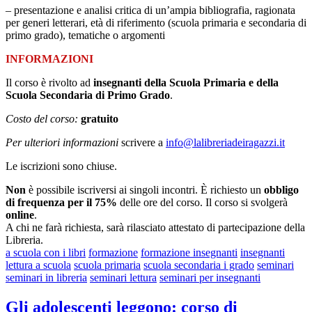
– presentazione e analisi critica di un’ampia bibliografia, ragionata
per generi letterari, età di riferimento (scuola primaria e secondaria di
primo grado), tematiche o argomenti
INFORMAZIONI
Il corso è rivolto ad
insegnanti della Scuola Primaria e della
Scuola Secondaria di Primo Grado
.
Costo del corso:
gratuito
Per ulteriori informazioni
scrivere a
info@lalibreriadeiragazzi.it
Le iscrizioni sono chiuse.
Non
è possibile iscriversi ai singoli incontri. È richiesto un
obbligo
di frequenza per il 75%
delle ore del corso. Il corso si svolgerà
online
.
A chi ne farà richiesta, sarà rilasciato attestato di partecipazione della
Libreria.
a scuola con i libri
formazione
formazione insegnanti
insegnanti
lettura a scuola
scuola primaria
scuola secondaria i grado
seminari
seminari in libreria
seminari lettura
seminari per insegnanti
Gli adolescenti leggono: corso di