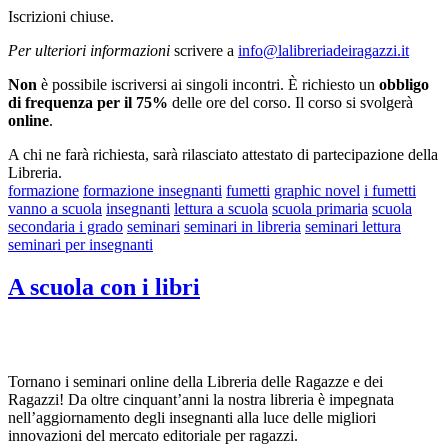
Iscrizioni chiuse.
Per ulteriori informazioni
scrivere a
info@lalibreriadeiragazzi.it
Non
è possibile iscriversi ai singoli incontri. È richiesto un
obbligo
di frequenza per il 75%
delle ore del corso. Il corso si svolgerà
online
.
A chi ne farà richiesta, sarà rilasciato attestato di partecipazione della
Libreria.
formazione
formazione insegnanti
fumetti
graphic novel
i fumetti
vanno a scuola
insegnanti
lettura a scuola
scuola primaria
scuola
secondaria i grado
seminari
seminari in libreria
seminari lettura
seminari per insegnanti
A scuola con i libri
Tornano i seminari online della Libreria delle Ragazze e dei
Ragazzi! Da oltre cinquant’anni la nostra libreria è impegnata
nell’aggiornamento degli insegnanti alla luce delle migliori
innovazioni del mercato editoriale per ragazzi.