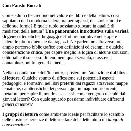
Con Fausto Boccati
Come adulti che credono nel valore dei libri e della lettura, cosa
sappiamo della moderna letteratura per ragazzi, dei suoi canoni e
delle sue forme? E quale ruolo possiamo giocare in qualità di
mediatori della lettura?
Una panoramica introduttiva sulla varietà
di generi
, tematiche, linguaggi e strutture narrative nelle opere
letterarie più frequentate dai ragazzi. Ne parleremo attraverso un
ampio percorso bibliografico con definizioni ed esempi; e qualche
considerazione critica, per capire meglio la logica di alcune soluzioni
editoriali e il successo di fenomeni quali serialità, crossover,
contaminazioni fra generi e media.
Nella seconda parte dell’incontro, sposteremo l’attenzione
dal libro
al lettore.
Qualche spunto di riflessione sui potenziali aspetti
pedagogici e formativi nei libri preferiti dai ragazzi attraverso mappe
tematiche, caratteristiche dei personaggi, immaginari ricorrenti,
metafore per capire il mondo e se stessi: come vengono recepiti dai
giovani lettori? Con quale sguardo possiamo individuare differenti
generi
di lettori
?
I gruppi di lettura
come ambiente ideale per facilitare lo scambio
delle nostre esperienze di lettori e fare della letteratura un
luogo di
conversazione
.