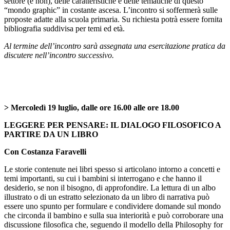
settore (e non), delle caratteristiche e delle tematiche di questo
“mondo graphic” in costante ascesa. L’incontro si soffermerà sulle
proposte adatte alla scuola primaria. Su richiesta potrà essere fornita
bibliografia suddivisa per temi ed età.
Al termine dell’incontro sarà assegnata una esercitazione pratica da
discutere nell’incontro successivo.
> Mercoledì 19 luglio, dalle ore 16.00 alle ore 18.00
LEGGERE PER PENSARE: IL DIALOGO FILOSOFICO A
PARTIRE DA UN LIBRO
Con Costanza Faravelli
Le storie contenute nei libri spesso si articolano intorno a concetti e
temi importanti, su cui i bambini si interrogano e che hanno il
desiderio, se non il bisogno, di approfondire. La lettura di un albo
illustrato o di un estratto selezionato da un libro di narrativa può
essere uno spunto per formulare e condividere domande sul mondo
che circonda il bambino e sulla sua interiorità e può corroborare una
discussione filosofica che, seguendo il modello della Philosophy for