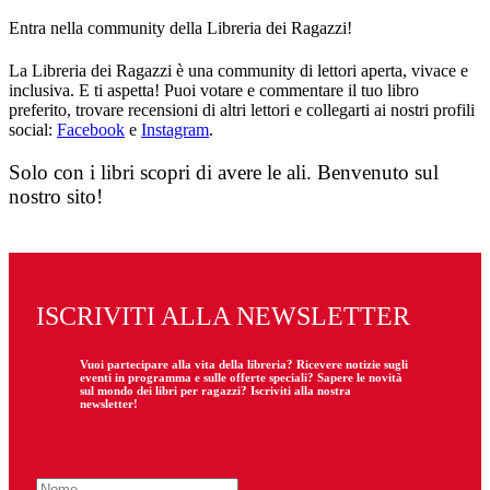
Entra nella community della Libreria dei Ragazzi!
La Libreria dei Ragazzi è una community di lettori aperta, vivace e
inclusiva. E ti aspetta! Puoi votare e commentare il tuo libro
preferito, trovare recensioni di altri lettori e collegarti ai nostri profili
social:
Facebook
e
Instagram
.
Solo con i libri scopri di avere le ali. Benvenuto sul
nostro sito!
ISCRIVITI ALLA NEWSLETTER
Vuoi partecipare
alla
vita della libreria? Ricevere notizie sugli
eventi in programma e sulle offerte speciali? Sapere le novità
sul mondo dei libri per ragazzi? Iscriviti alla nostra
newsletter!