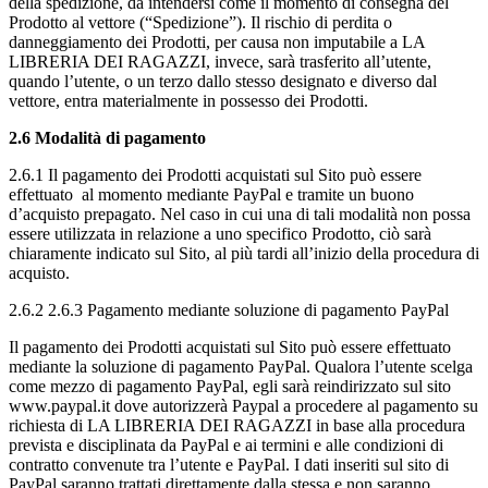
della spedizione, da intendersi come il momento di consegna del
Prodotto al vettore (“Spedizione”). Il rischio di perdita o
danneggiamento dei Prodotti, per causa non imputabile a LA
LIBRERIA DEI RAGAZZI, invece, sarà trasferito all’utente,
quando l’utente, o un terzo dallo stesso designato e diverso dal
vettore, entra materialmente in possesso dei Prodotti.
2.6 Modalità di pagamento
2.6.1 Il pagamento dei Prodotti acquistati sul Sito può essere
effettuato al momento mediante PayPal e tramite un buono
d’acquisto prepagato. Nel caso in cui una di tali modalità non possa
essere utilizzata in relazione a uno specifico Prodotto, ciò sarà
chiaramente indicato sul Sito, al più tardi all’inizio della procedura di
acquisto.
2.6.2 2.6.3 Pagamento mediante soluzione di pagamento PayPal
Il pagamento dei Prodotti acquistati sul Sito può essere effettuato
mediante la soluzione di pagamento PayPal. Qualora l’utente scelga
come mezzo di pagamento PayPal, egli sarà reindirizzato sul sito
www.paypal.it dove autorizzerà Paypal a procedere al pagamento su
richiesta di LA LIBRERIA DEI RAGAZZI in base alla procedura
prevista e disciplinata da PayPal e ai termini e alle condizioni di
contratto convenute tra l’utente e PayPal. I dati inseriti sul sito di
PayPal saranno trattati direttamente dalla stessa e non saranno