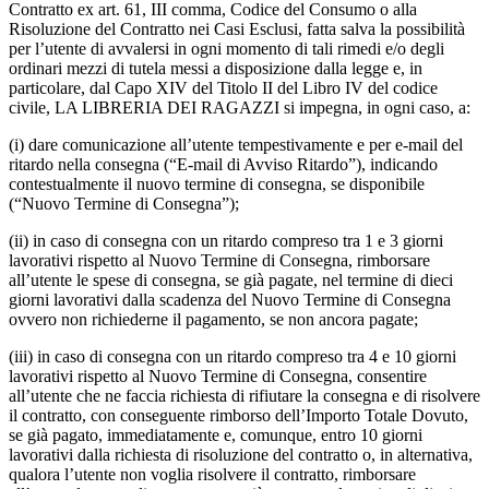
Contratto ex art. 61, III comma, Codice del Consumo o alla
Risoluzione del Contratto nei Casi Esclusi, fatta salva la possibilità
per l’utente di avvalersi in ogni momento di tali rimedi e/o degli
ordinari mezzi di tutela messi a disposizione dalla legge e, in
particolare, dal Capo XIV del Titolo II del Libro IV del codice
civile, LA LIBRERIA DEI RAGAZZI si impegna, in ogni caso, a:
(i) dare comunicazione all’utente tempestivamente e per e-mail del
ritardo nella consegna (“E-mail di Avviso Ritardo”), indicando
contestualmente il nuovo termine di consegna, se disponibile
(“Nuovo Termine di Consegna”);
(ii) in caso di consegna con un ritardo compreso tra 1 e 3 giorni
lavorativi rispetto al Nuovo Termine di Consegna, rimborsare
all’utente le spese di consegna, se già pagate, nel termine di dieci
giorni lavorativi dalla scadenza del Nuovo Termine di Consegna
ovvero non richiederne il pagamento, se non ancora pagate;
(iii) in caso di consegna con un ritardo compreso tra 4 e 10 giorni
lavorativi rispetto al Nuovo Termine di Consegna, consentire
all’utente che ne faccia richiesta di rifiutare la consegna e di risolvere
il contratto, con conseguente rimborso dell’Importo Totale Dovuto,
se già pagato, immediatamente e, comunque, entro 10 giorni
lavorativi dalla richiesta di risoluzione del contratto o, in alternativa,
qualora l’utente non voglia risolvere il contratto, rimborsare