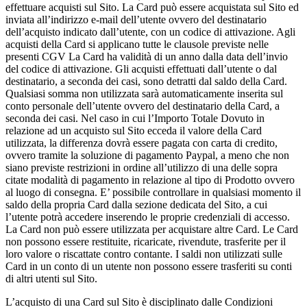
effettuare acquisti sul Sito. La Card può essere acquistata sul Sito ed
inviata all’indirizzo e-mail dell’utente ovvero del destinatario
dell’acquisto indicato dall’utente, con un codice di attivazione. Agli
acquisti della Card si applicano tutte le clausole previste nelle
presenti CGV La Card ha validità di un anno dalla data dell’invio
del codice di attivazione. Gli acquisti effettuati dall’utente o dal
destinatario, a seconda dei casi, sono detratti dal saldo della Card.
Qualsiasi somma non utilizzata sarà automaticamente inserita sul
conto personale dell’utente ovvero del destinatario della Card, a
seconda dei casi. Nel caso in cui l’Importo Totale Dovuto in
relazione ad un acquisto sul Sito ecceda il valore della Card
utilizzata, la differenza dovrà essere pagata con carta di credito,
ovvero tramite la soluzione di pagamento Paypal, a meno che non
siano previste restrizioni in ordine all’utilizzo di una delle sopra
citate modalità di pagamento in relazione al tipo di Prodotto ovvero
al luogo di consegna. E’ possibile controllare in qualsiasi momento il
saldo della propria Card dalla sezione dedicata del Sito, a cui
l’utente potrà accedere inserendo le proprie credenziali di accesso.
La Card non può essere utilizzata per acquistare altre Card. Le Card
non possono essere restituite, ricaricate, rivendute, trasferite per il
loro valore o riscattate contro contante. I saldi non utilizzati sulle
Card in un conto di un utente non possono essere trasferiti su conti
di altri utenti sul Sito.
L’acquisto di una Card sul Sito è disciplinato dalle Condizioni