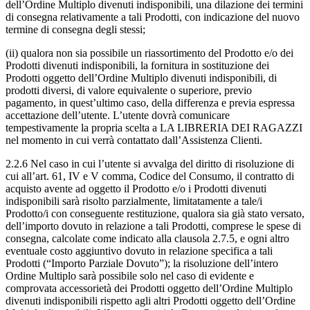
dell’Ordine Multiplo divenuti indisponibili, una dilazione dei termini
di consegna relativamente a tali Prodotti, con indicazione del nuovo
termine di consegna degli stessi;
(ii) qualora non sia possibile un riassortimento del Prodotto e/o dei
Prodotti divenuti indisponibili, la fornitura in sostituzione dei
Prodotti oggetto dell’Ordine Multiplo divenuti indisponibili, di
prodotti diversi, di valore equivalente o superiore, previo
pagamento, in quest’ultimo caso, della differenza e previa espressa
accettazione dell’utente. L’utente dovrà comunicare
tempestivamente la propria scelta a LA LIBRERIA DEI RAGAZZI
nel momento in cui verrà contattato dall’Assistenza Clienti.
2.2.6 Nel caso in cui l’utente si avvalga del diritto di risoluzione di
cui all’art. 61, IV e V comma, Codice del Consumo, il contratto di
acquisto avente ad oggetto il Prodotto e/o i Prodotti divenuti
indisponibili sarà risolto parzialmente, limitatamente a tale/i
Prodotto/i con conseguente restituzione, qualora sia già stato versato,
dell’importo dovuto in relazione a tali Prodotti, comprese le spese di
consegna, calcolate come indicato alla clausola 2.7.5, e ogni altro
eventuale costo aggiuntivo dovuto in relazione specifica a tali
Prodotti (“Importo Parziale Dovuto”); la risoluzione dell’intero
Ordine Multiplo sarà possibile solo nel caso di evidente e
comprovata accessorietà dei Prodotti oggetto dell’Ordine Multiplo
divenuti indisponibili rispetto agli altri Prodotti oggetto dell’Ordine