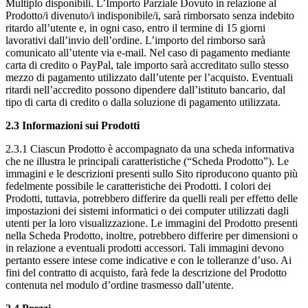
Multiplo disponibili. L’Importo Parziale Dovuto in relazione al
Prodotto/i divenuto/i indisponibile/i, sarà rimborsato senza indebito
ritardo all’utente e, in ogni caso, entro il termine di 15 giorni
lavorativi dall’invio dell’ordine. L’importo del rimborso sarà
comunicato all’utente via e-mail. Nel caso di pagamento mediante
carta di credito o PayPal, tale importo sarà accreditato sullo stesso
mezzo di pagamento utilizzato dall’utente per l’acquisto. Eventuali
ritardi nell’accredito possono dipendere dall’istituto bancario, dal
tipo di carta di credito o dalla soluzione di pagamento utilizzata.
2.3 Informazioni sui Prodotti
2.3.1 Ciascun Prodotto è accompagnato da una scheda informativa
che ne illustra le principali caratteristiche (“Scheda Prodotto”). Le
immagini e le descrizioni presenti sullo Sito riproducono quanto più
fedelmente possibile le caratteristiche dei Prodotti. I colori dei
Prodotti, tuttavia, potrebbero differire da quelli reali per effetto delle
impostazioni dei sistemi informatici o dei computer utilizzati dagli
utenti per la loro visualizzazione. Le immagini del Prodotto presenti
nella Scheda Prodotto, inoltre, potrebbero differire per dimensioni o
in relazione a eventuali prodotti accessori. Tali immagini devono
pertanto essere intese come indicative e con le tolleranze d’uso. Ai
fini del contratto di acquisto, farà fede la descrizione del Prodotto
contenuta nel modulo d’ordine trasmesso dall’utente.