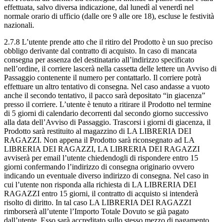
effettuata, salvo diversa indicazione, dal lunedì al venerdì nel
normale orario di ufficio (dalle ore 9 alle ore 18), escluse le festività
nazionali.
2.7.8 L’utente prende atto che il ritiro del Prodotto è un suo preciso
obbligo derivante dal contratto di acquisto. In caso di mancata
consegna per assenza del destinatario all’indirizzo specificato
nell’ordine, il corriere lascerà nella cassetta delle lettere un Avviso di
Passaggio contenente il numero per contattarlo. Il corriere potrà
effettuare un altro tentativo di consegna. Nel caso andasse a vuoto
anche il secondo tentativo, il pacco sarà depositato “in giacenza”
presso il corriere. L’utente è tenuto a ritirare il Prodotto nel termine
di 5 giorni di calendario decorrenti dal secondo giorno successivo
alla data dell’Avviso di Passaggio. Trascorsi i giorni di giacenza, il
Prodotto sarà restituito al magazzino di LA LIBRERIA DEI
RAGAZZI. Non appena il Prodotto sarà riconsegnato ad LA
LIBRERIA DEI RAGAZZI, LA LIBRERIA DEI RAGAZZI
avviserà per email l’utente chiedendogli di rispondere entro 15
giorni confermando l’indirizzo di consegna originario ovvero
indicando un eventuale diverso indirizzo di consegna. Nel caso in
cui l’utente non risponda alla richiesta di LA LIBRERIA DEI
RAGAZZI entro 15 giorni, il contratto di acquisto si intenderà
risolto di diritto. In tal caso LA LIBRERIA DEI RAGAZZI
rimborserà all’utente l’Importo Totale Dovuto se già pagato
dall’utente. Esso sarà accreditato sullo stesso mezzo di pagamento