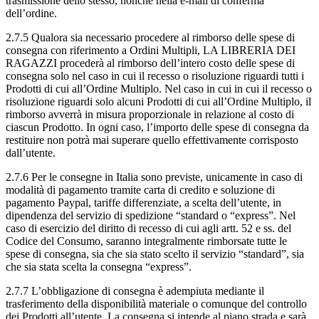
trasmissione dello stesso, nonché nella e-mail di conferma
dell’ordine.
2.7.5 Qualora sia necessario procedere al rimborso delle spese di
consegna con riferimento a Ordini Multipli, LA LIBRERIA DEI
RAGAZZI procederà al rimborso dell’intero costo delle spese di
consegna solo nel caso in cui il recesso o risoluzione riguardi tutti i
Prodotti di cui all’Ordine Multiplo. Nel caso in cui in cui il recesso o
risoluzione riguardi solo alcuni Prodotti di cui all’Ordine Multiplo, il
rimborso avverrà in misura proporzionale in relazione al costo di
ciascun Prodotto. In ogni caso, l’importo delle spese di consegna da
restituire non potrà mai superare quello effettivamente corrisposto
dall’utente.
2.7.6 Per le consegne in Italia sono previste, unicamente in caso di
modalità di pagamento tramite carta di credito e soluzione di
pagamento Paypal, tariffe differenziate, a scelta dell’utente, in
dipendenza del servizio di spedizione “standard o “express”. Nel
caso di esercizio del diritto di recesso di cui agli artt. 52 e ss. del
Codice del Consumo, saranno integralmente rimborsate tutte le
spese di consegna, sia che sia stato scelto il servizio “standard”, sia
che sia stata scelta la consegna “express”.
2.7.7 L’obbligazione di consegna è adempiuta mediante il
trasferimento della disponibilità materiale o comunque del controllo
dei Prodotti all’utente. La consegna si intende al piano strada e sarà