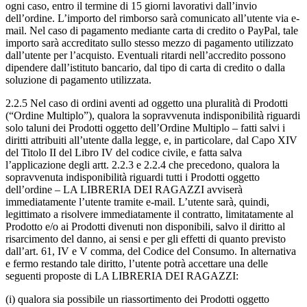
ogni caso, entro il termine di 15 giorni lavorativi dall’invio
dell’ordine. L’importo del rimborso sarà comunicato all’utente via e-
mail. Nel caso di pagamento mediante carta di credito o PayPal, tale
importo sarà accreditato sullo stesso mezzo di pagamento utilizzato
dall’utente per l’acquisto. Eventuali ritardi nell’accredito possono
dipendere dall’istituto bancario, dal tipo di carta di credito o dalla
soluzione di pagamento utilizzata.
2.2.5 Nel caso di ordini aventi ad oggetto una pluralità di Prodotti
(“Ordine Multiplo”), qualora la sopravvenuta indisponibilità riguardi
solo taluni dei Prodotti oggetto dell’Ordine Multiplo – fatti salvi i
diritti attribuiti all’utente dalla legge, e, in particolare, dal Capo XIV
del Titolo II del Libro IV del codice civile, e fatta salva
l’applicazione degli artt. 2.2.3 e 2.2.4 che precedono, qualora la
sopravvenuta indisponibilità riguardi tutti i Prodotti oggetto
dell’ordine – LA LIBRERIA DEI RAGAZZI avviserà
immediatamente l’utente tramite e-mail. L’utente sarà, quindi,
legittimato a risolvere immediatamente il contratto, limitatamente al
Prodotto e/o ai Prodotti divenuti non disponibili, salvo il diritto al
risarcimento del danno, ai sensi e per gli effetti di quanto previsto
dall’art. 61, IV e V comma, del Codice del Consumo. In alternativa
e fermo restando tale diritto, l’utente potrà accettare una delle
seguenti proposte di LA LIBRERIA DEI RAGAZZI:
(i) qualora sia possibile un riassortimento dei Prodotti oggetto