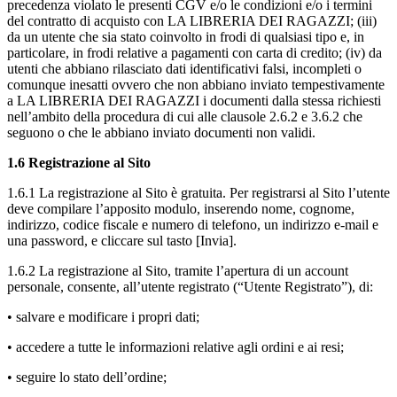
precedenza violato le presenti CGV e/o le condizioni e/o i termini
del contratto di acquisto con LA LIBRERIA DEI RAGAZZI; (iii)
da un utente che sia stato coinvolto in frodi di qualsiasi tipo e, in
particolare, in frodi relative a pagamenti con carta di credito; (iv) da
utenti che abbiano rilasciato dati identificativi falsi, incompleti o
comunque inesatti ovvero che non abbiano inviato tempestivamente
a LA LIBRERIA DEI RAGAZZI i documenti dalla stessa richiesti
nell’ambito della procedura di cui alle clausole 2.6.2 e 3.6.2 che
seguono o che le abbiano inviato documenti non validi.
1.6 Registrazione al Sito
1.6.1 La registrazione al Sito è gratuita. Per registrarsi al Sito l’utente
deve compilare l’apposito modulo, inserendo nome, cognome,
indirizzo, codice fiscale e numero di telefono, un indirizzo e-mail e
una password, e cliccare sul tasto [Invia].
1.6.2 La registrazione al Sito, tramite l’apertura di un account
personale, consente, all’utente registrato (“Utente Registrato”), di:
• salvare e modificare i propri dati;
• accedere a tutte le informazioni relative agli ordini e ai resi;
• seguire lo stato dell’ordine;