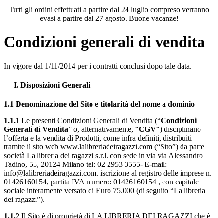
Tutti gli ordini effettuati a partire dal 24 luglio compreso verranno
evasi a partire dal 27 agosto. Buone vacanze!
Condizioni generali di vendita
In vigore dal 1/11/2014 per i contratti conclusi dopo tale data.
I. Disposizioni Generali
1.1 Denominazione del Sito e titolarità del nome a dominio
1.1.1
Le presenti Condizioni Generali di Vendita (“
Condizioni
Generali di Vendita
” o, alternativamente, “
CGV
“) disciplinano
l’offerta e la vendita di Prodotti, come infra definiti, distribuiti
tramite il sito web www.lalibreriadeiragazzi.com (“Sito”) da parte
società La libreria dei ragazzi s.r.l. con sede in via via Alessandro
Tadino, 53, 20124 Milano tel: 02 2953 3555- E-mail:
info@lalibreriadeiragazzi.com. iscrizione al registro delle imprese n.
01426160154, partita IVA numero: 01426160154 , con capitale
sociale interamente versato di Euro 75.000 (di seguito “La libreria
dei ragazzi”).
1.1.2
Il Sito è di proprietà di LA LIBRERIA DEI RAGAZZI che è