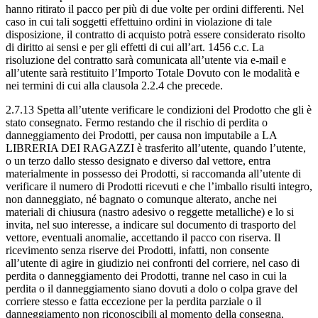
hanno ritirato il pacco per più di due volte per ordini differenti. Nel
caso in cui tali soggetti effettuino ordini in violazione di tale
disposizione, il contratto di acquisto potrà essere considerato risolto
di diritto ai sensi e per gli effetti di cui all’art. 1456 c.c. La
risoluzione del contratto sarà comunicata all’utente via e-mail e
all’utente sarà restituito l’Importo Totale Dovuto con le modalità e
nei termini di cui alla clausola 2.2.4 che precede.
2.7.13 Spetta all’utente verificare le condizioni del Prodotto che gli è
stato consegnato. Fermo restando che il rischio di perdita o
danneggiamento dei Prodotti, per causa non imputabile a LA
LIBRERIA DEI RAGAZZI è trasferito all’utente, quando l’utente,
o un terzo dallo stesso designato e diverso dal vettore, entra
materialmente in possesso dei Prodotti, si raccomanda all’utente di
verificare il numero di Prodotti ricevuti e che l’imballo risulti integro,
non danneggiato, né bagnato o comunque alterato, anche nei
materiali di chiusura (nastro adesivo o reggette metalliche) e lo si
invita, nel suo interesse, a indicare sul documento di trasporto del
vettore, eventuali anomalie, accettando il pacco con riserva. Il
ricevimento senza riserve dei Prodotti, infatti, non consente
all’utente di agire in giudizio nei confronti del corriere, nel caso di
perdita o danneggiamento dei Prodotti, tranne nel caso in cui la
perdita o il danneggiamento siano dovuti a dolo o colpa grave del
corriere stesso e fatta eccezione per la perdita parziale o il
danneggiamento non riconoscibili al momento della consegna,