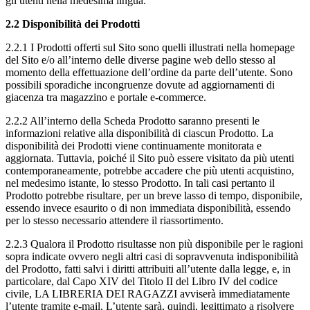
gli utenti nella medesima lingua.
2.2 Disponibilità dei Prodotti
2.2.1 I Prodotti offerti sul Sito sono quelli illustrati nella homepage
del Sito e/o all’interno delle diverse pagine web dello stesso al
momento della effettuazione dell’ordine da parte dell’utente. Sono
possibili sporadiche incongruenze dovute ad aggiornamenti di
giacenza tra magazzino e portale e-commerce.
2.2.2 All’interno della Scheda Prodotto saranno presenti le
informazioni relative alla disponibilità di ciascun Prodotto. La
disponibilità dei Prodotti viene continuamente monitorata e
aggiornata. Tuttavia, poiché il Sito può essere visitato da più utenti
contemporaneamente, potrebbe accadere che più utenti acquistino,
nel medesimo istante, lo stesso Prodotto. In tali casi pertanto il
Prodotto potrebbe risultare, per un breve lasso di tempo, disponibile,
essendo invece esaurito o di non immediata disponibilità, essendo
per lo stesso necessario attendere il riassortimento.
2.2.3 Qualora il Prodotto risultasse non più disponibile per le ragioni
sopra indicate ovvero negli altri casi di sopravvenuta indisponibilità
del Prodotto, fatti salvi i diritti attribuiti all’utente dalla legge, e, in
particolare, dal Capo XIV del Titolo II del Libro IV del codice
civile, LA LIBRERIA DEI RAGAZZI avviserà immediatamente
l’utente tramite e-mail. L’utente sarà, quindi, legittimato a risolvere