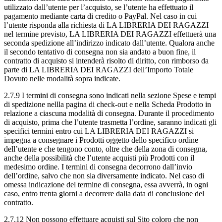
utilizzato dall’utente per l’acquisto, se l’utente ha effettuato il
pagamento mediante carta di credito o PayPal. Nel caso in cui
l’utente risponda alla richiesta di LA LIBRERIA DEI RAGAZZI
nel termine previsto, LA LIBRERIA DEI RAGAZZI effettuerà una
seconda spedizione all’indirizzo indicato dall’utente. Qualora anche
il secondo tentativo di consegna non sia andato a buon fine, il
contratto di acquisto si intenderà risolto di diritto, con rimborso da
parte di LA LIBRERIA DEI RAGAZZI dell’Importo Totale
Dovuto nelle modalità sopra indicate.
2.7.9 I termini di consegna sono indicati nella sezione Spese e tempi
di spedizione nellla pagina di check-out e nella Scheda Prodotto in
relazione a ciascuna modalità di consegna. Durante il procedimento
di acquisto, prima che l’utente trasmetta l’ordine, saranno indicati gli
specifici termini entro cui LA LIBRERIA DEI RAGAZZI si
impegna a consegnare i Prodotti oggetto dello specifico ordine
dell’utente e che tengono conto, oltre che della zona di consegna,
anche della possibilità che l’utente acquisti più Prodotti con il
medesimo ordine. I termini di consegna decorrono dall’invio
dell’ordine, salvo che non sia diversamente indicato. Nel caso di
omessa indicazione del termine di consegna, essa avverrà, in ogni
caso, entro trenta giorni a decorrere dalla data di conclusione del
contratto.
2.7.12 Non possono effettuare acquisti sul Sito coloro che non