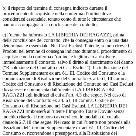
b) il rispetto del termine di consegna indicato durante il
procedimento di acquisto e nella conferma d’ordine deve
considerarsi essenziale, tenuto conto di tutte le circostanze che
hanno accompagnato la conclusione del contratto;
c) l’utente ha informato LA LIBRERIA DEI RAGAZZI, prima
della conclusione del contratto, che la consegna entro o a una data
determinata è essenziale. Nei Casi Esclusi, l’utente, se non riceve i
Prodotti nel termine di consegna indicato durante il procedimento di
acquisto e nella conferma d’ordine, è legittimato a risolvere
immediatamente il contratto, salvo il diritto al risarcimento del danno
(“Risoluzione del Contratto nei Casi Esclusi”). La indicazione del
Termine Supplementare ex art. 61, III, Codice del Consumo e la
comunicazione di Risoluzione del Contratto ex art. 61, III comma,
Codice del Consumo o di Risoluzione del Contratto nei Casi Esclusi
dovrà essere comunicata dall’utente a LA LIBRERIA DEI
RAGAZZI agli indirizzi di cui all’art. 4.3 che segue. Nel caso di
Risoluzione del Contratto ex art. 61, III comma, Codice del
Consumo o di Risoluzione nei Casi Esclusi, LA LIBRERIA DEI
RAGAZZI rimborserà all’utente l’Importo Totale Dovuto senza
indebito ritardo. Il rimborso avverrà con le modalità di cui alla
clausola 2.7.18 che segue. Nel caso in cui l’utente non proceda alla
fissazione del Termine Supplementare ex art. 61, III, Codice del
Consumo o, ricorrendone i presupposti, alla Risoluzione del