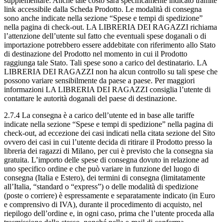
supplementare. Anche tale costo sarà specificamente indicato tramite
link accessibile dalla Scheda Prodotto. Le modalità di consegna
sono anche indicate nella sezione “Spese e tempi di spedizione”
nella pagina di check-out. LA LIBRERIA DEI RAGAZZI richiama
l’attenzione dell’utente sul fatto che eventuali spese doganali o di
importazione potrebbero essere addebitate con riferimento allo Stato
di destinazione del Prodotto nel momento in cui il Prodotto
raggiunga tale Stato. Tali spese sono a carico del destinatario. LA
LIBRERIA DEI RAGAZZI non ha alcun controllo su tali spese che
possono variare sensibilmente da paese a paese. Per maggiori
informazioni LA LIBRERIA DEI RAGAZZI consiglia l’utente di
contattare le autorità doganali del paese di destinazione.
2.7.4 La consegna è a carico dell’utente ed in base alle tariffe
indicate nella sezione “Spese e tempi di spedizione” nella pagina di
check-out, ad eccezione dei casi indicati nella citata sezione del Sito
ovvero dei casi in cui l’utente decida di ritirare il Prodotto presso la
libreria dei ragazzi di Milano, per cui è previsto che la consegna sia
gratuita. L’importo delle spese di consegna dovuto in relazione ad
uno specifico ordine e che può variare in funzione del luogo di
consegna (Italia e Estero), dei termini di consegna (limitatamente
all’Italia, “standard o “express”) o delle modalità di spedizione
(poste o corriere) è espressamente e separatamente indicato (in Euro
e comprensivo di IVA), durante il procedimento di acquisto, nel
riepilogo dell’ordine e, in ogni caso, prima che l’utente proceda alla