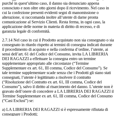
purché in quest’ultimo caso, il danno sia denunciato appena
conosciuto e non oltre otto giorni dopo il ricevimento. Nel caso in
cui la confezione presenti evidenti segni di manomissione o
alterazione, si raccomanda inoltre all’utente di darne pronta
comunicazione al Servizio Clienti. Resta ferma, in ogni caso, la
applicazione delle norme in materia di diritto di recesso, e di
garanzia legale di conformità.
2.7.14 Nel caso in cui il Prodotto acquistato non sia consegnato o sia
consegnato in ritardo rispetto ai termini di consegna indicati durante
il procedimento di acquisto e nella conferma d’ordine, l’utente, ai
sensi dell’art. 61 del Codice del Consumo, invita LA LIBRERIA
DEI RAGAZZI a effettuare la consegna entro un termine
supplementare appropriato alle circostanze (“Termine
Supplementare ex art. 61, III comma, Codice del Consumo”). Se
tale termine supplementare scade senza che i Prodotti gli siano stati
consegnati, l’utente è legittimato a risolvere il contratto
(“Risoluzione del Contratto ex art. 61, III comma, Codice del
Consumo”), salvo il diritto al risarcimento del danno. L’utente non è
gravato dell’onere di concedere a LA LIBRERIA DEI RAGAZZI il
Termine Supplementare ex art. 61, III comma, Codice del Consumo
(“Casi Esclusi”) se:
a) LA LIBRERIA DEI RAGAZZI si è espressamente rifiutata di
consegnare i Prodotti;