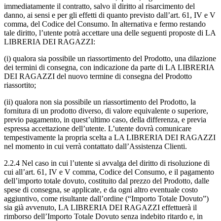
immediatamente il contratto, salvo il diritto al risarcimento del
danno, ai sensi e per gli effetti di quanto previsto dall’art. 61, IV e V
comma, del Codice del Consumo. In alternativa e fermo restando
tale diritto, l’utente potrà accettare una delle seguenti proposte di LA
LIBRERIA DEI RAGAZZI:
(i) qualora sia possibile un riassortimento del Prodotto, una dilazione
dei termini di consegna, con indicazione da parte di LA LIBRERIA
DEI RAGAZZI del nuovo termine di consegna del Prodotto
riassortito;
(ii) qualora non sia possibile un riassortimento del Prodotto, la
fornitura di un prodotto diverso, di valore equivalente o superiore,
previo pagamento, in quest’ultimo caso, della differenza, e previa
espressa accettazione dell’utente. L’utente dovrà comunicare
tempestivamente la propria scelta a LA LIBRERIA DEI RAGAZZI
nel momento in cui verrà contattato dall’Assistenza Clienti.
2.2.4 Nel caso in cui l’utente si avvalga del diritto di risoluzione di
cui all’art. 61, IV e V comma, Codice del Consumo, e il pagamento
dell’importo totale dovuto, costituito dal prezzo del Prodotto, dalle
spese di consegna, se applicate, e da ogni altro eventuale costo
aggiuntivo, come risultante dall’ordine (“Importo Totale Dovuto”)
sia già avvenuto, LA LIBRERIA DEI RAGAZZI effettuerà il
rimborso dell’Importo Totale Dovuto senza indebito ritardo e, in