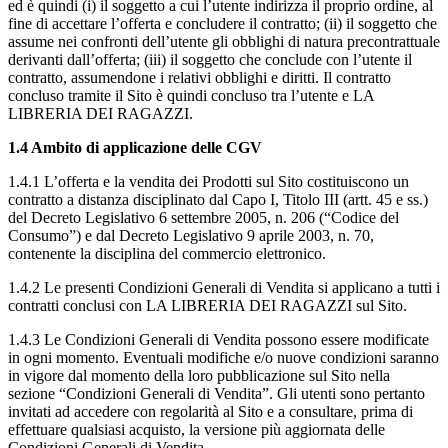
ed è quindi (i) il soggetto a cui l’utente indirizza il proprio ordine, al
fine di accettare l’offerta e concludere il contratto; (ii) il soggetto che
assume nei confronti dell’utente gli obblighi di natura precontrattuale
derivanti dall’offerta; (iii) il soggetto che conclude con l’utente il
contratto, assumendone i relativi obblighi e diritti. Il contratto
concluso tramite il Sito è quindi concluso tra l’utente e LA
LIBRERIA DEI RAGAZZI.
1.4 Ambito di applicazione delle CGV
1.4.1 L’offerta e la vendita dei Prodotti sul Sito costituiscono un
contratto a distanza disciplinato dal Capo I, Titolo III (artt. 45 e ss.)
del Decreto Legislativo 6 settembre 2005, n. 206 (“Codice del
Consumo”) e dal Decreto Legislativo 9 aprile 2003, n. 70,
contenente la disciplina del commercio elettronico.
1.4.2 Le presenti Condizioni Generali di Vendita si applicano a tutti i
contratti conclusi con LA LIBRERIA DEI RAGAZZI sul Sito.
1.4.3 Le Condizioni Generali di Vendita possono essere modificate
in ogni momento. Eventuali modifiche e/o nuove condizioni saranno
in vigore dal momento della loro pubblicazione sul Sito nella
sezione “Condizioni Generali di Vendita”. Gli utenti sono pertanto
invitati ad accedere con regolarità al Sito e a consultare, prima di
effettuare qualsiasi acquisto, la versione più aggiornata delle
Condizioni Generali di Vendita.