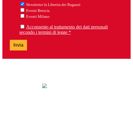
Newsletter la Libreria dei Ragazzi
Eventi Brescia
Eventi Milano
Acconsento al trattamento dei dati personali
secondo i termini di legge *
Invia
lunedì: chiuso
da martedì a sabato: 9.30-13.00 e 14.30-19.00
domenica: chiuso
Tel. 0303099737 – Fax 0303392763
brescia@lalibreriadeiragazzi.it