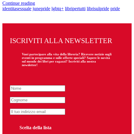
Continue reading
identitasessuale
junepride
lgbtq+
libripertutti
librisulpride
pride
ISCRIVITI ALLA NEWSLETTER
Vuoi partecipare
alla
vita della libreria? Ricevere notizie sugli
eventi in programma e sulle offerte speciali? Sapere le novità
sul mondo dei libri per ragazzi? Iscriviti alla nostra
newsletter!
Scelta della lista