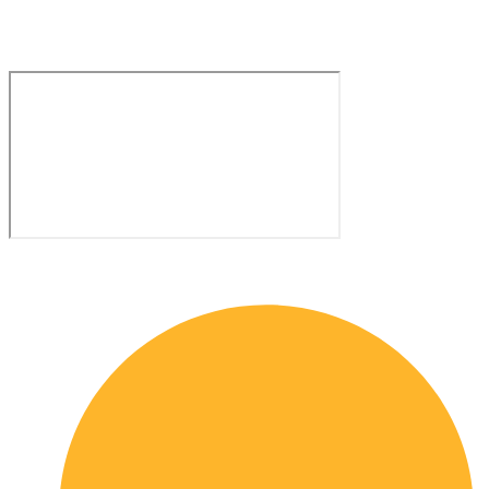
Via San Bartolomeo, 13H – 25128 Brescia
Servizio clienti e Whatsapp: 0229533555
Quick links