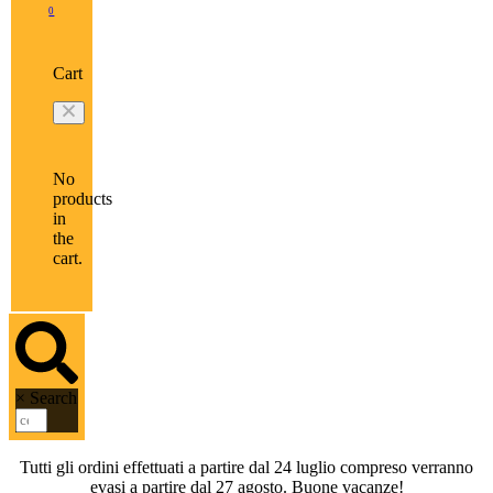
0
Cart
No
products
in
the
cart.
×
Search
Tutti gli ordini effettuati a partire dal 24 luglio compreso verranno
evasi a partire dal 27 agosto. Buone vacanze!