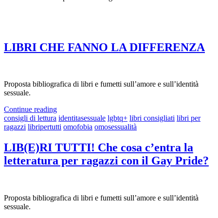
Tag:
libripertutti
LIBRI CHE FANNO LA DIFFERENZA
Proposta bibliografica di libri e fumetti sull’amore e sull’identità
sessuale.
Continue reading
consigli di lettura
identitasessuale
lgbtq+
libri consigliati
libri per
ragazzi
libripertutti
omofobia
omosessualità
LIB(E)RI TUTTI! Che cosa c’entra la
letteratura per ragazzi con il Gay Pride?
Proposta bibliografica di libri e fumetti sull’amore e sull’identità
sessuale.