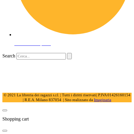
Domande frequenti
Search
© 2021 La libreria dei ragazzi s.r.l. | Tutti i diritti riservati| P.IVA 01426160154
| R.E.A. Milano 837054 | Sito realizzato da
Imaginaria
Shopping cart