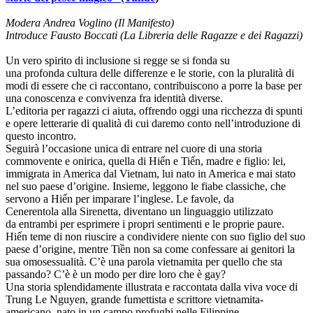
Modera Andrea Voglino (Il Manifesto)
Introduce Fausto Boccati (La Libreria delle Ragazze e dei Ragazzi)
Un vero spirito di inclusione si regge se si fonda su
una profonda cultura delle differenze e le storie, con la pluralità di
modi di essere che ci raccontano, contribuiscono a porre la base per
una conoscenza e convivenza fra identità diverse.
L’editoria per ragazzi ci aiuta, offrendo oggi una ricchezza di spunti
e opere letterarie di qualità di cui daremo conto nell’introduzione di
questo incontro.
Seguirà l’occasione unica di entrare nel cuore di una storia
commovente e onirica, quella di Hiến e Tiến, madre e figlio: lei,
immigrata in America dal Vietnam, lui nato in America e mai stato
nel suo paese d’origine. Insieme, leggono le fiabe classiche, che
servono a Hiến per imparare l’inglese. Le favole, da
Cenerentola alla Sirenetta, diventano un linguaggio utilizzato
da entrambi per esprimere i propri sentimenti e le proprie paure.
Hiến teme di non riuscire a condividere niente con suo figlio del suo
paese d’origine, mentre Tiền non sa come confessare ai genitori la
sua omosessualità. C’è una parola vietnamita per quello che sta
passando? C’è è un modo per dire loro che è gay?
Una storia splendidamente illustrata e raccontata dalla viva voce di
Trung Le Nguyen, grande fumettista e scrittore vietnamita-
americano, nato in un campo profughi nelle Filippine.