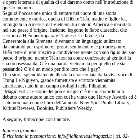
e opere letterarie di qualità di cui daremo conto nell’introduzione di
questo incontro.
Seguirà l’occasione unica di entrare nel cuore di una storia
commovente e onirica, quella di Hiến e Tiến, madre e figlio: lei,
immigrata in America dal Vietnam, lui nato in America e mai stato
nel suo paese d’origine. Insieme, leggono le fiabe classiche, che
servono a Hiến per imparare l’inglese. Le favole, da
Cenerentola alla Sirenetta, diventano un linguaggio utilizzato
da entrambi per esprimere i propri sentimenti e le proprie paure.
Hiến teme di non riuscire a condividere niente con suo figlio del suo
paese d’origine, mentre Tiền non sa come confessare ai genitori la
sua omosessualità. C’è una parola vietnamita per quello che sta
passando? C’è è un modo per dire loro che è gay?
Una storia splendidamente illustrata e raccontata dalla viva voce di
Trung Le Nguyen, grande fumettista e scrittore vietnamita-
americano, nato in un campo profughi nelle Filippine.
“Magic Fish. Le storie del pesce magico” è il suo straordinario
debutto come autore unico con cui ha vinto due Harvey Awards ed è
stato nominato come libro dell’anno da New York Public Library,
Kirkus Reviews, Booklist, Publishers Weekly.
A seguire, firmacopie con l’autore.
Ingresso gratuito
È richiesta la prenotazione: info@lalibreriadeiragazzi.it | tel. 02-