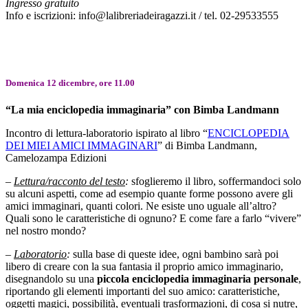
Ingresso gratuito
Info e iscrizioni: info@lalibreriadeiragazzi.it / tel. 02-29533555
Domenica 12 dicembre, ore 11.00
“La mia enciclopedia immaginaria” con Bimba Landmann
Incontro di lettura-laboratorio ispirato al libro “
ENCICLOPEDIA
DEI MIEI AMICI IMMAGINARI
” di Bimba Landmann,
Camelozampa Edizioni
–
Lettura/racconto del testo
:
sfoglieremo il libro, soffermandoci solo
su alcuni aspetti, come ad esempio quante forme possono avere gli
amici immaginari, quanti colori. Ne esiste uno uguale all’altro?
Quali sono le caratteristiche di ognuno? E come fare a farlo “vivere”
nel nostro mondo?
–
Laboratorio
:
sulla base di queste idee, ogni bambino sarà poi
libero di creare con la sua fantasia il proprio amico immaginario,
disegnandolo su una
piccola enciclopedia immaginaria personale
,
riportando gli elementi importanti del suo amico: caratteristiche,
oggetti magici, possibilità, eventuali trasformazioni, di cosa si nutre,