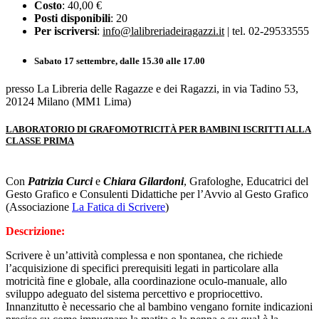
Costo
: 40,00 €
Posti disponibili
: 20
Per iscriversi
:
info@lalibreriadeiragazzi.it
| tel. 02-29533555
Sabato 17 settembre, dalle 15.30 alle 17.00
presso La Libreria delle Ragazze e dei Ragazzi, in via Tadino 53,
20124 Milano (MM1 Lima)
LABORATORIO DI GRAFOMOTRICITÀ PER BAMBINI ISCRITTI ALLA
CLASSE PRIMA
Con
Patrizia Curci
e
Chiara Gilardoni
, Grafologhe, Educatrici del
Gesto Grafico e Consulenti Didattiche per l’Avvio al Gesto Grafico
(Associazione
La Fatica di Scrivere
)
Descrizione:
Scrivere è un’attività complessa e non spontanea, che richiede
l’acquisizione di specifici prerequisiti legati in particolare alla
motricità fine e globale, alla coordinazione oculo-manuale, allo
sviluppo adeguato del sistema percettivo e propriocettivo.
Innanzitutto è necessario che al bambino vengano fornite indicazioni