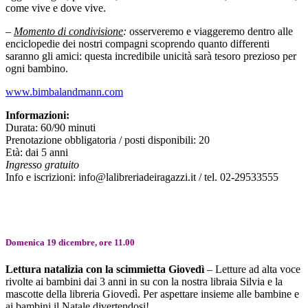
come vive e dove vive.
–
Momento di condivisione
:
osserveremo e viaggeremo dentro alle
enciclopedie dei nostri compagni scoprendo quanto differenti
saranno gli amici: questa incredibile unicità sarà tesoro prezioso per
ogni bambino.
www.bimbalandmann.com
Informazioni:
Durata: 60/90 minuti
Prenotazione obbligatoria / posti disponibili: 20
Età: dai 5 anni
Ingresso gratuito
Info e iscrizioni: info@lalibreriadeiragazzi.it / tel. 02-29533555
Domenica 19 dicembre, ore 11.00
Lettura natalizia con la scimmietta Giovedì
– Letture ad alta voce
rivolte ai bambini dai 3 anni in su con la nostra libraia Silvia e la
mascotte della libreria Giovedì. Per aspettare insieme alle bambine e
ai bambini il Natale divertendosi!