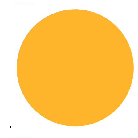
Chi siamo
I librai