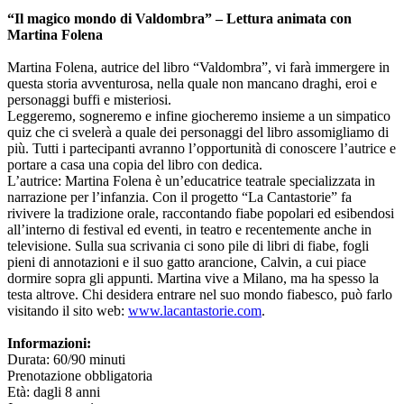
“Il magico mondo di Valdombra” – Lettura animata con
Martina Folena
Martina Folena, autrice del libro “Valdombra”, vi farà immergere in
questa storia avventurosa, nella quale non mancano draghi, eroi e
personaggi buffi e misteriosi.
Leggeremo, sogneremo e infine giocheremo insieme a un simpatico
quiz che ci svelerà a quale dei personaggi del libro assomigliamo di
più. Tutti i partecipanti avranno l’opportunità di conoscere l’autrice e
portare a casa una copia del libro con dedica.
L’autrice: Martina Folena è un’educatrice teatrale specializzata in
narrazione per l’infanzia. Con il progetto “La Cantastorie” fa
rivivere la tradizione orale, raccontando fiabe popolari ed esibendosi
all’interno di festival ed eventi, in teatro e recentemente anche in
televisione. Sulla sua scrivania ci sono pile di libri di fiabe, fogli
pieni di annotazioni e il suo gatto arancione, Calvin, a cui piace
dormire sopra gli appunti. Martina vive a Milano, ma ha spesso la
testa altrove. Chi desidera entrare nel suo mondo fiabesco, può farlo
visitando il sito web:
www.lacantastorie.com
.
Informazioni:
Durata: 60/90 minuti
Prenotazione obbligatoria
Età: dagli 8 anni