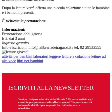
Dopo la lettura verrà offerta una piccola colazione a tutte le bambine
e i bambini presenti.
È richiesta la prenotazione.
Informazioni:
Prenotazione obbligatoria
Età: dai 3 anni
Ingresso gratuito
Info e iscrizioni: info@lalibreriadeiragazzi.it / tel. 02-29533555
attività per bambini
laboratori
leggere
letture a colazione
letture ad
alta voce
libri per bambini
ISCRIVITI ALLA NEWSLETTER
Vuoi partecipare
alla
vita della libreria? Ricevere notizie sugli
eventi in programma e sulle offerte speciali? Sapere le novità
sul mondo dei libri per ragazzi? Iscriviti alla nostra
newsletter!