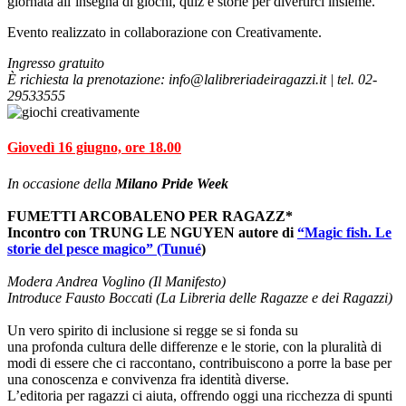
giornata all’insegna di giochi, quiz e storie per divertirci insieme.
Evento realizzato in collaborazione con Creativamente.
Ingresso gratuito
È richiesta la prenotazione: info@lalibreriadeiragazzi.it | tel. 02-
29533555
Giovedì 16 giugno, ore 18.00
In occasione della
Milano Pride Week
FUMETTI ARCOBALENO PER RAGAZZ*
Incontro con
TRUNG LE NGUYEN
autore di
“
Magic fish. Le
storie del pesce magico” (Tunué
)
Modera Andrea Voglino (Il Manifesto)
Introduce Fausto Boccati (La Libreria delle Ragazze e dei Ragazzi)
Un vero spirito di inclusione si regge se si fonda su
una profonda cultura delle differenze e le storie, con la pluralità di
modi di essere che ci raccontano, contribuiscono a porre la base per
una conoscenza e convivenza fra identità diverse.
L’editoria per ragazzi ci aiuta, offrendo oggi una ricchezza di spunti