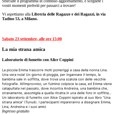
Sbirciate il programma in continuo aggiornamento, e scegliete i
vostri momenti preferiti per passarci a trovare!
Vi aspettiamo alla
Libreria delle Ragazze e dei Ragazzi
, in via
Tadino 53, a Milano.
Sabato 23 settembre, alle ore 15:00
La mia strana amica
Laboratorio di fumetto con Alice Coppini
La piccola Emma trascorre molti pomeriggi a casa della nonna Lina.
Una vera noia! Un giorno di pioggia, per ingannare il tempo, la
bambina sale in soffitta, dove trova una scatola con delle vecchie
fotografie. All’improvviso, un fulmine colpisce la casa, ed Emma viene
catapultata nel passato, dove incontra Andreina, una bambina che,
stranamente, assomiglia a quella ritratta in una delle foto in soffitta…
Un laboratorio di fumetto con Alice Coppini ispirato al suo libro “Una
strana amica” (Tunué). I partecipanti impareranno a disegnare Emma,
Lina, Andreina e i suoi amici
Ingresso gratuito