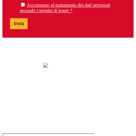
Acconsento al trattamento dei dati personali
secondo i termini di legge *
Invia
lunedì: chiuso
da martedì a sabato: 9.30-13.00 e 14.30-19.00
domenica: chiuso
Tel. 0303099737 – Fax 0303392763
brescia@lalibreriadeiragazzi.it
Via San Bartolomeo, 13H – 25128 Brescia
Servizio clienti e Whatsapp: 0229533555