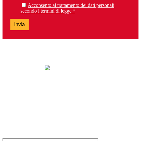
Acconsento al trattamento dei dati personali
secondo i termini di legge *
Invia
lunedì: chiuso
da martedì a sabato: 9.30-13.00 e 14.30-19.00
domenica: chiuso
Tel. 0303099737 – Fax 0303392763
brescia@lalibreriadeiragazzi.it
Via San Bartolomeo, 13H – 25128 Brescia
Servizio clienti e Whatsapp: 0229533555