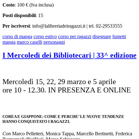
Costo
: 100 € (Iva inclusa)
Posti disponibili
: 15
Per iscriversi
: info@lalibreriadeiragazzi.it | tel. 02-29533555
corso di manga
corso estivo
corso per ragazzi
disegnare
fumetti
manga
marco caselli
personaggi
I Mercoledì dei Bibliotecari | 33^ edizione
Mercoledì 15, 22, 29 marzo e 5 aprile
ore 10 - 12.30. IN PRESENZA E ONLINE
COREA E GIAPPONE: COME E PERCHE’ LE NUOVE TENDENZE
HANNO CONQUISTATO I RAGAZZI.
Con
Marco Pelletteri, Monica Tappa, Marcello Bertinetti, Federica