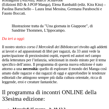
Romagnoli (NuiNui), Marco Schiavone
(Edizioni BD & J-POP Manga), Elena Rambaldi (ediz. Kira Kira) –
Paolina Baruchello – Laura Imai Messina, Germana Paraboschi e
Fausto Boccati.
Illustrazione tratta da "Una giornata in Giappone", di
Sandrine Thommen, L'Ippocampo.
Da ieri a oggi:
Il nostro storico
corso I Mercoledì dei Bibliotecari
rivolto agli addetti
ai lavori e ad appassionati di libri per ragazzi, da 33 anni vede la
partecipazione di preziosissimi ospiti, esperti ed autori nel campo
della letteratura per l’infanzia, selezionati in modo mirato per il tema
specifico dell’anno. Il programma di questa nuova edizione è nato
attorno a una
necessità:
quello di esplorare il mondo dei Manga così
amato dalle ragazze e dai ragazzi di oggi e approfondire le tendenze
editoriali che attingono sempre più dalla cultura orientale, ricca di
leggende, eroi e creature fantastiche.
Il programma di incontri ONLINE della
33esima edizione: