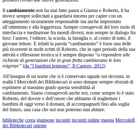
Il
cambiamento
non ha mai fatto paura a Gianna e Roberto, li ha
invece sempre sollecitati a guardarsi intorno per capire con un
atteggiamento sicuramente responsabile ma anche improntato
all’ottimismo e alla leggerezza. Sempre consapevoli del loro ruolo di
interfaccia e mediazione fra mondi diversi, non sempre in dialogo fra
loro: l’autore, l’editore, la scuola, la famiglia e, al centro di tutto, il
giovane lettore. E infatti la parola “cambiamento” è forse una delle
più ricorrenti in molti scritti di Roberto, che in ogni periodo della sua
attività e riflessione teorica si è sempre disposto “
a rispondere alle
richieste di generazioni che in gran fretta cambiavano le loro
esigenze”
(
da “I bambini leggono”, Il Castoro, 2012
)
All’insegna di un nome che si è conservato uguale nei decenni, in
realtà I Mercoledì dei Bibliotecari si sono dunque sempre sforzati di
esprimere al massimo grado questa sensibilità al
cambiamento. Siamo consapevoli anche noi, come sempre lo è stato
Roberto, del dovere e dell’onore che abbiamo di traghettare i
bambini di oggi verso il domani, di accompagnarli fino alla soglia
del futuro, una casa che noi non potremo mai abitare.
biblioteche
corea
giappone
incontri
incontri online
manga
Mercoledì
dei Bibliotecari
oriente