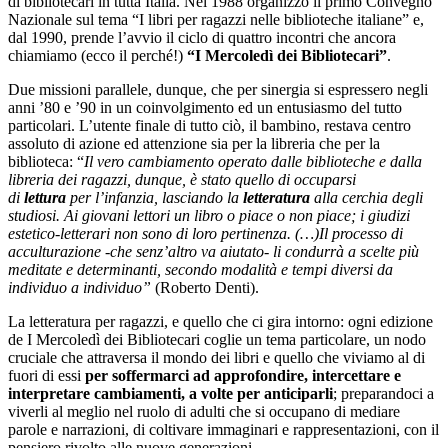
di bibliotecari in tutta Italia. Nel 1988 organizzò il primo Convegno
Nazionale sul tema “I libri per ragazzi nelle biblioteche italiane” e,
dal 1990, prende l’avvio il ciclo di quattro incontri che ancora
chiamiamo (ecco il perché!)
“I Mercoledì dei Bibliotecari”
.
Due missioni parallele, dunque, che per sinergia si espressero negli
anni ’80 e ’90 in un coinvolgimento ed un entusiasmo del tutto
particolari. L’utente finale di tutto ciò, il bambino, restava centro
assoluto di azione ed attenzione sia per la libreria che per la
biblioteca: “
Il vero cambiamento operato dalle biblioteche e dalla
libreria dei ragazzi, dunque, è stato quello di occuparsi
di
lettura
per l’infanzia, lasciando la
letteratura
alla cerchia degli
studiosi. Ai giovani lettori un libro o piace o non piace; i giudizi
estetico-letterari non sono di loro pertinenza. (…)Il processo di
acculturazione -che senz’altro va aiutato- li condurrà a scelte più
meditate e determinanti, secondo modalità e tempi diversi da
individuo a individuo”
(Roberto Denti).
La letteratura per ragazzi, e quello che ci gira intorno: ogni edizione
de I Mercoledì dei Bibliotecari coglie un tema particolare, un nodo
cruciale che attraversa il mondo dei libri e quello che viviamo al di
fuori di essi
per soffermarci ad approfondire, intercettare e
interpretare cambiamenti, a volte per anticiparli
; preparandoci a
viverli al meglio nel ruolo di adulti che si occupano di mediare
parole e narrazioni, di coltivare immaginari e rappresentazioni, con il
pensiero rivolto alle nuove generazioni.