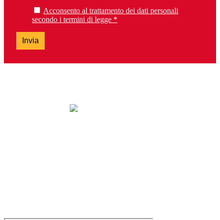
Acconsento al trattamento dei dati personali
secondo i termini di legge *
Invia
lunedì: chiuso
da martedì a sabato: 9.30-13.00 e 14.30-19.00
domenica: chiuso
Tel. 0303099737 – Fax 0303392763
brescia@lalibreriadeiragazzi.it
Via San Bartolomeo, 13H – 25128 Brescia
Servizio clienti e Whatsapp: 0229533555