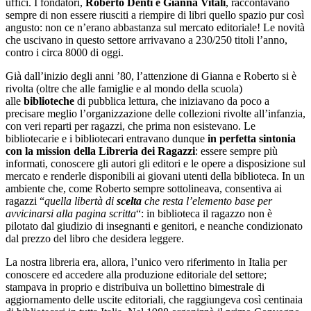
uffici. I fondatori,
Roberto Denti e Gianna Vitali
, raccontavano
sempre di non essere riusciti a riempire di libri quello spazio pur così
angusto: non ce n’erano abbastanza sul mercato editoriale! Le novità
che uscivano in questo settore arrivavano a 230/250 titoli l’anno,
contro i circa 8000 di oggi.
Già dall’inizio degli anni ’80, l’attenzione di Gianna e Roberto si è
rivolta (oltre che alle famiglie e al mondo della scuola)
alle
biblioteche
di pubblica lettura, che iniziavano da poco a
precisare meglio l’organizzazione delle collezioni rivolte all’infanzia,
con veri reparti per ragazzi, che prima non esistevano.
Le
bibliotecarie e i bibliotecari entravano dunque
in perfetta sintonia
con la mission della Libreria dei Ragazzi
: essere sempre più
informati, conoscere gli autori gli editori e le opere a disposizione sul
mercato e renderle disponibili ai giovani utenti della biblioteca. In un
ambiente che, come Roberto sempre sottolineava, consentiva ai
ragazzi “
quella libertà di
scelta
che resta l’elemento base per
avvicinarsi alla pagina scritta
“
: in biblioteca il ragazzo non è
pilotato dal giudizio di insegnanti e genitori, e neanche condizionato
dal prezzo del libro che desidera leggere.
La nostra libreria era, allora, l’unico vero riferimento in Italia per
conoscere ed accedere alla produzione editoriale del settore;
stampava in proprio e distribuiva un bollettino bimestrale di
aggiornamento delle uscite editoriali, che raggiungeva così centinaia