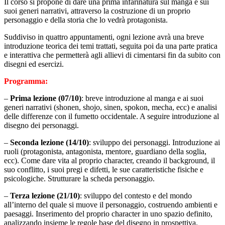
Il corso si propone di dare una prima infarinatura sul manga e sui
suoi generi narrativi, attraverso la costruzione di un proprio
personaggio e della storia che lo vedrà protagonista.
Suddiviso in quattro appuntamenti, ogni lezione avrà una breve
introduzione teorica dei temi trattati, seguita poi da una parte pratica
e interattiva che permetterà agli allievi di cimentarsi fin da subito con
disegni ed esercizi.
Programma:
–
Prima lezione (07/10)
: breve introduzione al manga e ai suoi
generi narrativi (shonen, shojo, sinen, spokon, mecha, ecc) e analisi
delle differenze con il fumetto occidentale. A seguire introduzione al
disegno dei personaggi.
–
Seconda lezione (14/10)
: sviluppo dei personaggi. Introduzione ai
ruoli (protagonista, antagonista, mentore, guardiano della soglia,
ecc). Come dare vita al proprio character, creando il background, il
suo conflitto, i suoi pregi e difetti, le sue caratteristiche fisiche e
psicologiche. Strutturare la scheda personaggio.
–
Terza lezione (21/10)
: sviluppo del contesto e del mondo
all’interno del quale si muove il personaggio, costruendo ambienti e
paesaggi. Inserimento del proprio character in uno spazio definito,
analizzando insieme le regole base del disegno in prospettiva.