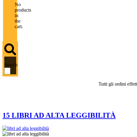
No
products
in
the
cart.
×
Search
Tutti gli ordini eff
Tag:
libri per tutti
15 LIBRI AD ALTA LEGGIBILITÀ