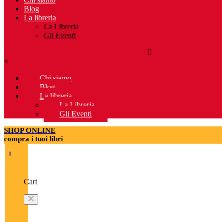
Blog
La libreria
La Libreria
Gli Eventi
×
Chi siamo
Blog
La libreria
La Libreria
Gli Eventi
SHOP ONLINE
compra i tuoi libri
0
Cart