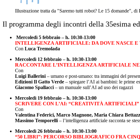
Illustrazione tratta da "Saremo tutti robot? Le 15 domande", d
Il programma degli incontri della 35esima ed
Mercoledì 5 febbraio – h. 10:30-13:00
INTELLIGENZA ARTIFICIALE: DA DOVE NASCE E
Con
Luca Tremolada
Mercoledì 12 febbraio – h. 10:30-13:00
RACCONTARE L’INTELLIGENZA ARTIFICIALE NEI
Con
Luigi Ballerini
– umano e post-umano: tra immagini del presente
Edizioni Il Gatto Verde
– spiegare l’AI ai bambini: le prime es
Giacomo Spallacci
– un manuale sull’AI ad uso dei ragazzi
Mercoledì 19 febbraio – h. 10:30-13:00
SCRIVERE CON L’AI: “CREATIVITÀ ARTIFICIALI”
Con
Valentina Federici, Marco Magnone, Maria Chiara Bettazz
Massimo Temporelli
– l’intelligenza artificiale racconta se stes
Mercoledì 26 febbraio – h. 10:30-13:00
“50 LIBRI”: PERCORSO BIBLIOGRAFICO FRA CINQ