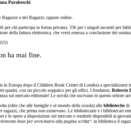
mana Paraboschi
le Ragazze e dei Ragazzi, oppure online.
25€ per chi partecipa in forma privata). 35€ per i singoli incontri per bib
one della fattura elettronica, che verrà emessa a conclusione dei semina
3555
non ha mai fine.
a in Europa dopo il Children Book Center di Londra) a specializzarsi in q
 quadri, con un piccolo soppalco per gli uffici. I fondatori,
Roberto D
anza sul mercato editoriale! Le novità che uscivano in questo settore arr
olta (oltre che alle famiglie e al mondo della scuola) alle
biblioteche
di 
 per ragazzi, che prima non esistevano.
Le bibliotecarie e i bibliotecari 
tori e le opere a disposizione sul mercato e renderle disponibili ai giov
elemento base per avvicinarsi alla pagina scritta
“
: in biblioteca il rag