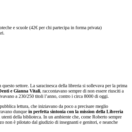
lioteche e scuole (42€ per chi partecipa in forma privata)
ri.
uesto settore. La saracinesca della libreria si sollevava per la prima
enti e Gianna Vitali
, raccontavano sempre di non essere riusciti a
ivavano a 230/250 titoli l’anno, contro i circa 8000 di oggi.
pubblica lettura, che iniziavano da poco a precisare meglio
entravano dunque
in perfetta sintonia con la mission della Libreria
ani utenti della biblioteca. In un ambiente che, come Roberto sempre
azzo non è pilotato dal giudizio di insegnanti e genitori, e neanche