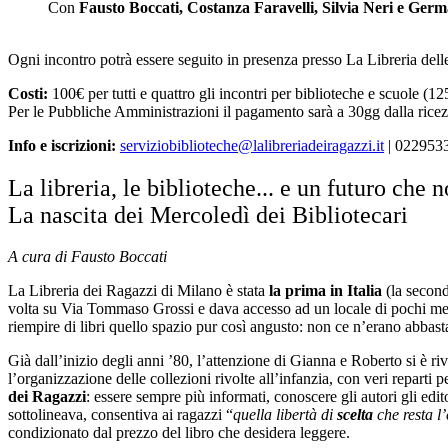
Con
Fausto Boccati, Costanza Faravelli, Silvia Neri e Ger
Ogni incontro potrà essere seguito in presenza presso La Libreria del
Costi:
100€ per tutti e quattro gli incontri per biblioteche e scuole (1
Per le Pubbliche Amministrazioni il pagamento sarà a 30gg dalla ricezi
Info e iscrizioni:
serviziobiblioteche@lalibreriadeiragazzi.it
| 022953
La libreria, le biblioteche... e un futuro che 
La nascita dei Mercoledì dei Bibliotecari
A cura di Fausto Boccati
La Libreria dei Ragazzi di Milano è stata
la prima in Italia
(la second
volta su Via Tommaso Grossi e dava accesso ad un locale di pochi metri
riempire di libri quello spazio pur così angusto: non ce n’erano abbast
Già dall’inizio degli anni ’80, l’attenzione di Gianna e Roberto si è riv
l’organizzazione delle collezioni rivolte all’infanzia, con veri reparti
dei Ragazzi
: essere sempre più informati, conoscere gli autori gli edi
sottolineava, consentiva ai ragazzi “
quella libertà di
scelta
che resta l’
condizionato dal prezzo del libro che desidera leggere.