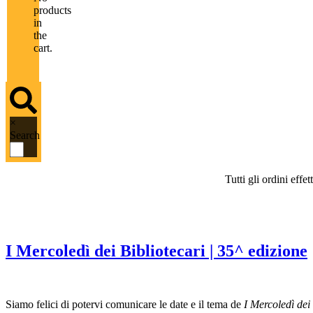
products
in
the
cart.
×
Search
Tutti gli ordini eff
Tag:
letteratura per ragazzi
I Mercoledì dei Bibliotecari | 35^ edizione
Siamo felici di potervi comunicare le date e il tema de
I Mercoledì dei 