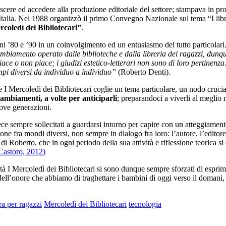
onoscere ed accedere alla produzione editoriale del settore; stampava in p
ta Italia. Nel 1988 organizzò il primo Convegno Nazionale sul tema “I libri
rcoledì dei Bibliotecari”
.
i ’80 e ’90 in un coinvolgimento ed un entusiasmo del tutto particolari. 
ambiamento operato dalle biblioteche e dalla libreria dei ragazzi, dunqu
 piace o non piace; i giudizi estetico-letterari non sono di loro pertinenz
mpi diversi da individuo a individuo”
(Roberto Denti).
de I Mercoledì dei Bibliotecari coglie un tema particolare, un nodo crucia
ambiamenti, a volte per anticiparli
; preparandoci a viverli al meglio 
uove generazioni.
ce sempre sollecitati a guardarsi intorno per capire con un atteggiamen
 fra mondi diversi, non sempre in dialogo fra loro: l’autore, l’editore, la 
 di Roberto, che in ogni periodo della sua attività e riflessione teorica s
 Castoro, 2012
)
ltà I Mercoledì dei Bibliotecari si sono dunque sempre sforzati di espr
ll’onore che abbiamo di traghettare i bambini di oggi verso il domani, 
ura per ragazzi
Mercoledì dei Bibliotecari
tecnologia