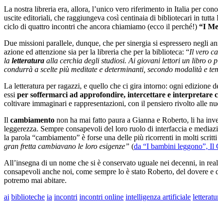
La nostra libreria era, allora, l’unico vero riferimento in Italia per c
uscite editoriali, che raggiungeva così centinaia di bibliotecari in tut
ciclo di quattro incontri che ancora chiamiamo (ecco il perché!)
“I Me
Due missioni parallele, dunque, che per sinergia si espressero negli ann
azione ed attenzione sia per la libreria che per la biblioteca: “
Il vero c
la
letteratura
alla cerchia degli studiosi. Ai giovani lettori un libro o
condurrà a scelte più meditate e determinanti, secondo modalità e te
La letteratura per ragazzi, e quello che ci gira intorno: ogni edizione 
essi
per soffermarci ad approfondire, intercettare e interpretare c
coltivare immaginari e rappresentazioni, con il pensiero rivolto alle n
Il
cambiamento
non ha mai fatto paura a Gianna e Roberto, li ha inve
leggerezza. Sempre consapevoli del loro ruolo di interfaccia e mediazione
la parola “cambiamento” è forse una delle più ricorrenti in molti scritti
gran fretta cambiavano le loro esigenze”
(
da “I bambini leggono”, Il
All’insegna di un nome che si è conservato uguale nei decenni, in rea
consapevoli anche noi, come sempre lo è stato Roberto, del dovere e de
potremo mai abitare.
ai
biblioteche
ia
incontri
incontri online
intelligenza artificiale
letterat