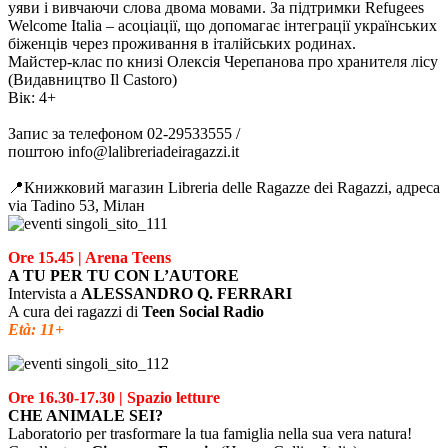
уяви і вивчаючи слова двома мовами. За підтримки Refugees
Welcome Italia – асоціації, що допомагає інтеграції українських
біженців через проживання в італійських родинах.
Майстер-клас по книзі Олексія Черепанова про хранителя лісу
(Видавництво Il Castoro)
Вік: 4+
Запис за телефоном 02-29533555 /
поштою info@lalibreriadeiragazzi.it
📍Книжковий магазин Libreria delle Ragazze dei Ragazzi, адреса
via Tadino 53, Мілан
Ore 15.45 | Arena Teens
A TU PER TU CON L’AUTORE
Intervista a
ALESSANDRO Q. FERRARI
A cura dei ragazzi di
Teen Social Radio
Età: 11+
Ore 16.30-17.30 | Spazio letture
CHE ANIMALE SEI?
Laboratorio per trasformare la tua famiglia nella sua vera natura!