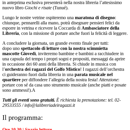
in anteprima esclusiva presenterà nella nostra libreria l’attesissimo
nuovo libro
Giochi e risate
(Tunué).
Lungo le nostre vetrine ospiteremo una
maratona di disegno
:
chiunque, pennarelli alla mano, potrà disegnare pensieri felici da
esporre in vetrina e ricevere la Coccarda di
Ambasciatore della
Libreria
, con la missione di portare anche fuori la felicità di leggere.
A concludere la giornata, un grande evento finale per tutti:
dopo uno
spettacolo di letture con la nostra scimmietta
mascotte Giovedì
, inviteremo bambine e bambini a racchiudere in
una capsula del tempo i propri sogni e propositi, messaggi da aprire
in occasione dei 60 anni della libreria. Si chiude in musica con
l’
orchestra dei ragazzi del Golfo Mistico
! I ragazzi dell’orchestra
ci guideranno fuori dalla libreria in una
parata musicale nel
quartiere
per diffondere l’allegria della nostra festa!
Attenzione
:
portare con sé da casa uno strumento musicale (anche piatti e posate
sono ammessi!).A
Tutti gli eventi sono gratuiti.
È richiesta la prenotazione: tel. 02-
29533555 / info@lalibreriadeiragazzi.it
Il programma:
Ore 10.30 | Spazio letture