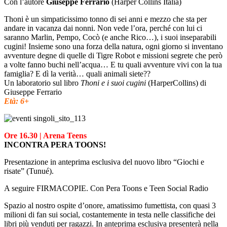
Con l’autore
Giuseppe Ferrario
(Harper Collins Italia)
Thoni è un simpaticissimo tonno di sei anni e mezzo che sta per
andare in vacanza dai nonni. Non vede l’ora, perché con lui ci
saranno Marlin, Pempo, Cocò (e anche Rico…), i suoi inseparabili
cugini! Insieme sono una forza della natura, ogni giorno si inventano
avventure degne di quelle di Tigre Robot e missioni segrete che però
a volte fanno buchi nell’acqua… E tu quali avventure vivi con la tua
famiglia? E dì la verità… quali animali siete??
Un laboratorio sul libro
Thoni e i suoi cugini
(HarperCollins) di
Giuseppe Ferrario
Età: 6+
Ore 16.30 | Arena Teens
INCONTRA PERA TOONS!
Presentazione in anteprima esclusiva del nuovo libro “Giochi e
risate” (Tunué).
A seguire FIRMACOPIE. Con Pera Toons e Teen Social Radio
Spazio al nostro ospite d’onore, amatissimo fumettista, con quasi 3
milioni di fan sui social, costantemente in testa nelle classifiche dei
libri più venduti per ragazzi. In anteprima esclusiva presenterà nella