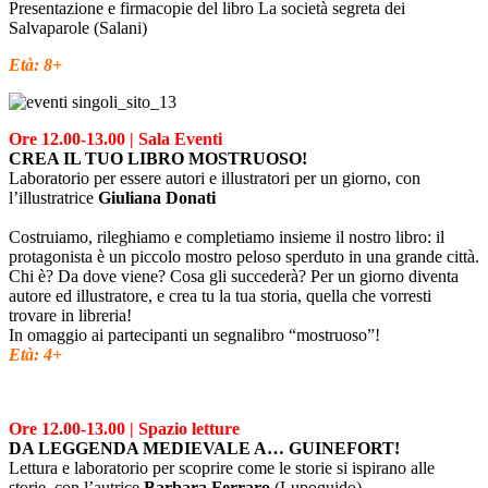
Presentazione e firmacopie del libro
La società segreta dei
Salvaparole
(Salani)
Età: 8+
Ore 12.00-13.00 | Sala Eventi
CREA IL TUO LIBRO MOSTRUOSO!
Laboratorio per essere autori e illustratori per un giorno, con
l’illustratrice
Giuliana Donati
Costruiamo, rileghiamo e completiamo insieme il nostro libro: il
protagonista è un piccolo mostro peloso sperduto in una grande città.
Chi è? Da dove viene? Cosa gli succederà? Per un giorno diventa
autore ed illustratore, e crea tu la tua storia, quella che vorresti
trovare in libreria!
In omaggio ai partecipanti un segnalibro “mostruoso”!
Età: 4+
Ore 12.00-13.00 | Spazio letture
DA LEGGENDA MEDIEVALE A… GUINEFORT!
Lettura e laboratorio per scoprire come le storie si ispirano alle
storie, con l’autrice
Barbara Ferraro
(Lupoguido)