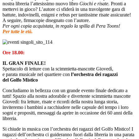
nostra libreria l’attesissimo nuovo libro
Giochi e risate.
Pronti a
mettervi in gioco? L’autore ci sfiderà in una travolgente gara di
battute, indovinelli, enigmi e rebus per tantissime risate assicurate!
A seguire, firmacopie disegnato con l’autore.
Per ogni copia acquistata, in regalo la spilla di Pera Toons!
Per tutte le età.
Ore 18.00:
IL GRAN FINALE!
Spettacolo di letture con la scimmietta-mascotte Giovedì,
e parata musicale nel quartiere con
l’orchestra dei ragazzi
del
Golfo Mistico
Concludiamo in bellezza con un grande evento finale dedicato a
tutti! Spazio alla nostra adorabile e divertente scimmietta mascotte
Giovedì: fra letture, risate e ricordi della nostra lunga storia,
inviteremo i bambini a racchiudere nelle capsule del tempo i loro
sogni e propositi, messaggi da aprire in occasione dei 60 anni della
libreria.
Si chiude in musica con l’orchestra dei ragazzi del Golfo Mistico! I
ragazzi dell’orchestra ci guideranno fuori dalla libreria in una parata