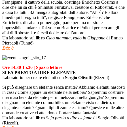
Frangipane, il cattivo della scuola, costringe Enrichetto Cosimo a
dire che lui sa chi è Shimitsu Furukawa, creatore di Robostrak, e che
a casa ha tutti i 32 manga autografati dall’autore. “Ah sì? E allora
lunedì qui li voglio tutti”, reagisce Frangipane. Ed è così che
Enrichetto, di sabato pomeriggio, parte per una missione
impossibile: andare a Tokyo con Beatrice e Polletti per cercare gli
albi di Robostrak e farseli dedicare dall’autore!
Un laboratorio sul
libro
Ciao mamma, vado in Giappone
di Enrico
Pierpaoli (Tunué)
Età: 8+
Ore 14.30-15.30 | Spazio letture
SI FA PRESTO A DIRE ELEFANTE
Laboratorio per creare elefanti con
Sergio Olivotti
(Rizzoli)
Si può disegnare un elefante senza matite? Abbiamo elefanti nascosti
in casa? Come appare un elefante nella nebbia? Sapremmo costruire
una maschera da elefante per mimetizzarci nella giungla? Sapremmo
disegnare un elefante col morbillo, un elefante visto da dietro, un
elegante-elefante? Quanti tipi di zanne esistono? Queste e mille altre
domande creative ci attendono. Portare tanta fantasia!
Un laboratorio sul
libro
Si fa presto a dire elefante
di Sergio Olivotti
(Rizzoli).