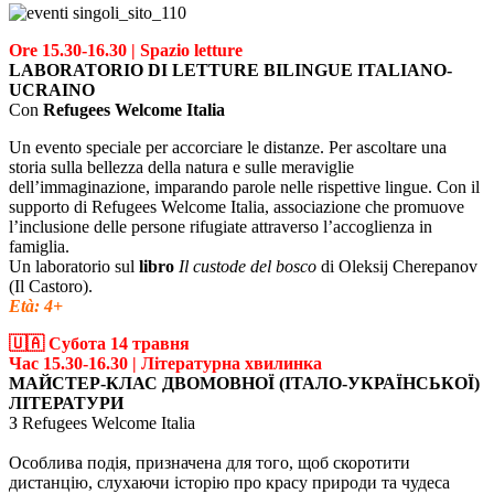
Ore 15.30-16.30 | Spazio letture
LABORATORIO DI LETTURE BILINGUE ITALIANO-
UCRAINO
Con
Refugees Welcome Italia
Un evento speciale per accorciare le distanze. Per ascoltare una
storia sulla bellezza della natura e sulle meraviglie
dell’immaginazione, imparando parole nelle rispettive lingue. Con il
supporto di Refugees Welcome Italia, associazione che promuove
l’inclusione delle persone rifugiate attraverso l’accoglienza in
famiglia.
Un laboratorio sul
libro
Il custode del bosco
di Oleksij Cherepanov
(Il Castoro).
Età: 4+
🇺🇦 Субота 14 травня
Час 15.30-16.30 | Літературна хвилинка
МАЙСТЕР-КЛАС ДВОМОВНОЇ (ІТАЛО-УКРАЇНСЬКОЇ)
ЛІТЕРАТУРИ
З Refugees Welcome Italia
Особлива подія, призначена для того, щоб скоротити
дистанцію, слухаючи історію про красу природи та чудеса