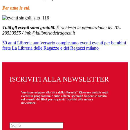
Per tutte le età.
Tutti gli eventi sono gratuiti.
È richiesta la prenotazione: tel. 02-
29533555 / info@lalibreriadeiragazzi.it
50 anni Libreria
anniversario
compleanno
eventi
eventi per bambini
festa
La Libreria delle Ragazze e dei Ragazzi
milano
ISCRIVITI ALLA NEWSLETTER
Vuoi partecipare
alla
vita della libreria? Ricevere notizie sugli
eventi in programma e sulle offerte speciali? Sapere le novità
sul mondo dei libri per ragazzi? Iscriviti alla nostra
newsletter!