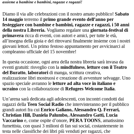
assieme a bambine e bambini, ragazze e ragazzi!
Diamo il via alle celebrazioni con il nostro amato pubblico!
Sabato
14 maggio
terremo il
primo grande evento dell’anno per
festeggiare con bambine e bambini, ragazze e ragazzi, i 50 anni
della nostra Libreria.
Vogliamo regalare una
giornata-festival
di
primavera
ricca di eventi, con autori e amici, per tutte le età,
all’insegna della gioia e del ritrovarsi finalmente insieme con i nostri
giovani lettori. Un primo festoso appuntamento per avvicinarci al
compleanno ufficiale del 15 novembre!
In questa occasione, ogni area della nostra libreria sarà invasa da
eventi gratuiti: risveglio con la
mindfulness
,
letture con il Teatro
del Buratto
,
laboratori
di manga, scrittura creativa,
realizzazione libri mostruosi e creazione di avventure selvagge. Uno
spazio speciale avranno le
letture ad alta voce in italiano e
ucraino
con la collaborazione di
Refugees Welcome Italia
.
Un’arena sarà dedicata agli adolescenti, con incontri condotti dai
ragazzi della
Teen Social Radio
che intervisteranno per il pubblico
grandi autori fra cui
Enrico Galiano, Alessandro Q. Ferrari,
Christian Hill, Daniela Palumbo, Alessandro Gatti, Lucia
Vaccarino
e, come ospite d’onore,
PERA TOONS
, amatissimo
fumettista, con quasi 3 milioni di fan sui social, costantemente in
testa nelle classifiche dei libri più venduti per ragazzi, che