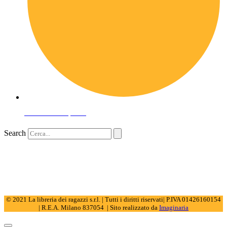
Domande frequenti
Search
© 2021 La libreria dei ragazzi s.r.l. | Tutti i diritti riservati| P.IVA 01426160154
| R.E.A. Milano 837054 | Sito realizzato da
Imaginaria