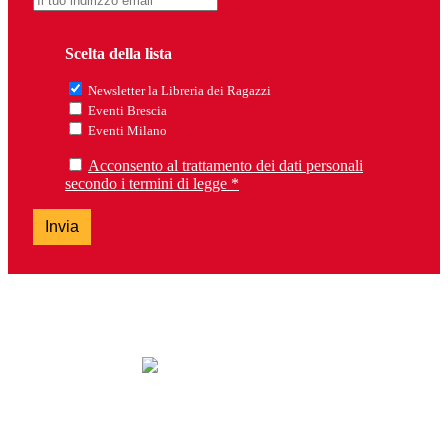
Scelta della lista
Newsletter la Libreria dei Ragazzi
Eventi Brescia
Eventi Milano
Acconsento al trattamento dei dati personali
secondo i termini di legge *
Invia
lunedì: chiuso
da martedì a sabato: 9.30-13.00 e 14.30-19.00