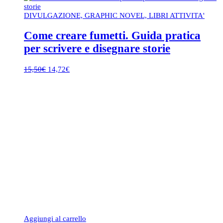
DIVULGAZIONE, GRAPHIC NOVEL, LIBRI ATTIVITA'
Come creare fumetti. Guida pratica
per scrivere e disegnare storie
Il
Il
15,50
€
14,72
€
prezzo
prezzo
originale
attuale
era:
è:
15,50€.
14,72€.
Aggiungi al carrello