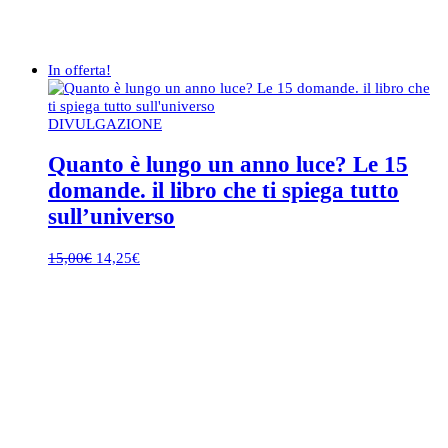
In offerta!
DIVULGAZIONE
Quanto è lungo un anno luce? Le 15
domande. il libro che ti spiega tutto
sull’universo
Il
Il
15,00
€
14,25
€
prezzo
prezzo
originale
attuale
era:
è:
15,00€.
14,25€.