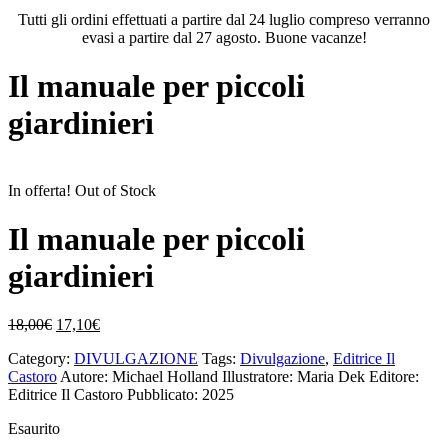
Tutti gli ordini effettuati a partire dal 24 luglio compreso verranno
evasi a partire dal 27 agosto. Buone vacanze!
Il manuale per piccoli
giardinieri
In offerta!
Out of Stock
Il manuale per piccoli
giardinieri
Il
Il
18,00
€
17,10
€
prezzo
prezzo
Category:
DIVULGAZIONE
Tags:
Divulgazione
,
Editrice Il
originale
attuale
Castoro
Autore: Michael Holland
Illustratore: Maria Dek
Editore:
era:
è:
Editrice Il Castoro
Pubblicato: 2025
18,00€.
17,10€.
Esaurito