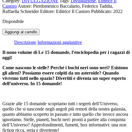
Category:
DIVULGAZIONE
Tags:
Divulgazione
,
Editrice Il
originale
attuale
Castoro
Autore: Pierdomenico Baccalario, Federico Taddia,
era:
è:
Raffaella Schneider
Editore: Editrice Il Castoro
Pubblicato: 2022
15,00€.
14,25€.
Disponibile
Quanto
Aggiungi al carrello
è
lungo
Descrizione
Informazioni aggiuntive
un
anno
Il nono volume di
Le 15 domande
, l’enciclopedia per i ragazzi di
luce?
oggi!
Le
Come nascono le stelle? Perché i buchi neri sono neri? Esistono
15
gli alieni? Possiamo essere colpiti da un asteroide? Quando
domande.
vivremo tutti nello spazio? Divertiti e diventa un super esperto
il
dell’universo. In 15 domande!
libro
che
ti
spiega
Grazie alle 15 domande scopriamo tutti i segreti dell’Universo,
tutto
quello che si nasconde negli angoli più remoti della nostra galassia,
sull'universo
quanto abbiamo scoperto in passato e tutto quello che invece ancora
quantità
ignoriamo. Stelle, pianeti, buchi neri: pronti a partire alla conquista
dell’Universo? Approfondimenti, fumetti, box informativi: una non
fiction ricca, seria e divertente!