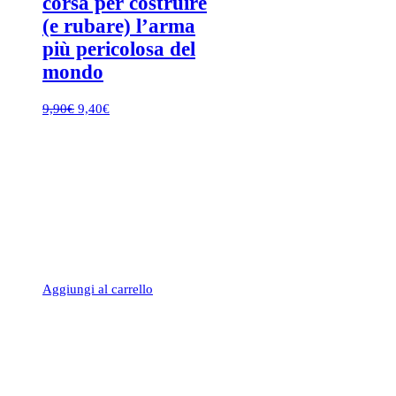
corsa per costruire
(e rubare) l’arma
più pericolosa del
mondo
Il
Il
9,90
€
9,40
€
prezzo
prezzo
originale
attuale
era:
è:
9,90€.
9,40€.
Aggiungi al carrello