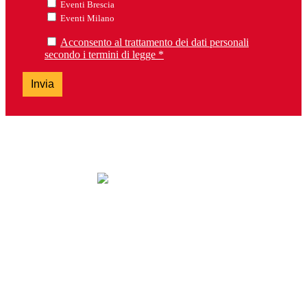
Eventi Brescia
Eventi Milano
Acconsento al trattamento dei dati personali
secondo i termini di legge *
Invia
lunedì: chiuso
da martedì a sabato: 9.30-13.00 e 14.30-19.00
domenica: chiuso
Tel. 0303099737 – Fax 0303392763
brescia@lalibreriadeiragazzi.it
Via San Bartolomeo, 13H – 25128 Brescia