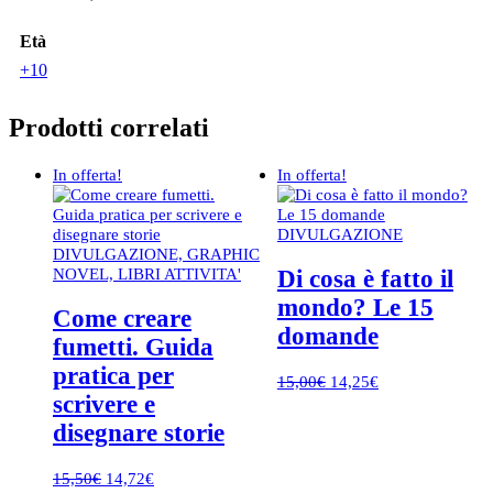
Età
+10
Prodotti correlati
In offerta!
In offerta!
DIVULGAZIONE
DIVULGAZIONE, GRAPHIC
NOVEL, LIBRI ATTIVITA'
Di cosa è fatto il
mondo? Le 15
Come creare
domande
fumetti. Guida
pratica per
Il
Il
15,00
€
14,25
€
prezzo
prezzo
scrivere e
originale
attuale
disegnare storie
era:
è:
15,00€.
14,25€.
Il
Il
15,50
€
14,72
€