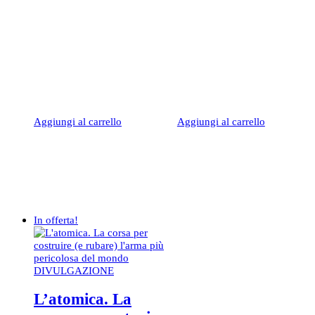
prezzo
prezzo
originale
attuale
era:
è:
15,50€.
14,72€.
Aggiungi al carrello
Aggiungi al carrello
In offerta!
DIVULGAZIONE
L’atomica. La