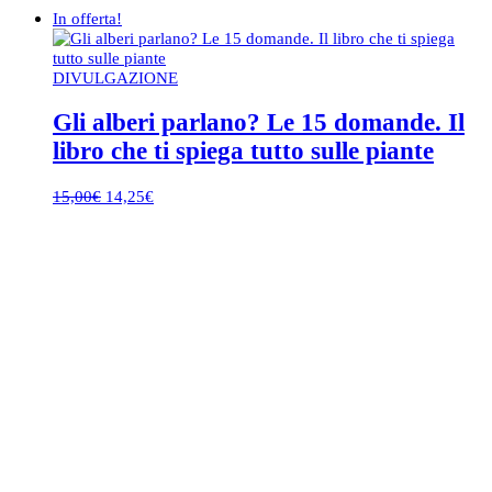
In offerta!
DIVULGAZIONE
Gli alberi parlano? Le 15 domande. Il
libro che ti spiega tutto sulle piante
Il
Il
15,00
€
14,25
€
prezzo
prezzo
originale
attuale
era:
è:
15,00€.
14,25€.