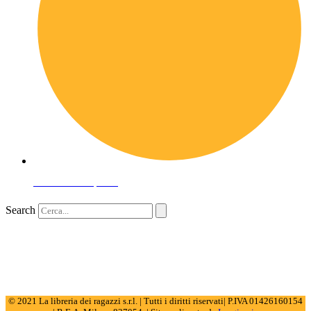
Domande frequenti
Search
© 2021 La libreria dei ragazzi s.r.l. | Tutti i diritti riservati| P.IVA 01426160154