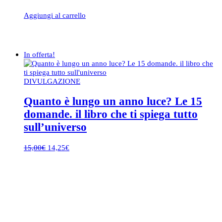
Aggiungi al carrello
In offerta!
DIVULGAZIONE
Quanto è lungo un anno luce? Le 15
domande. il libro che ti spiega tutto
sull’universo
Il
Il
15,00
€
14,25
€
prezzo
prezzo
originale
attuale
era:
è:
15,00€.
14,25€.