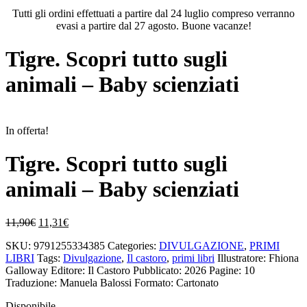
Tutti gli ordini effettuati a partire dal 24 luglio compreso verranno
evasi a partire dal 27 agosto. Buone vacanze!
Tigre. Scopri tutto sugli
animali – Baby scienziati
In offerta!
Tigre. Scopri tutto sugli
animali – Baby scienziati
Il
Il
11,90
€
11,31
€
prezzo
prezzo
SKU:
9791255334385
Categories:
DIVULGAZIONE
,
PRIMI
originale
attuale
LIBRI
Tags:
Divulgazione
,
Il castoro
,
primi libri
Illustratore: Fhiona
era:
è:
Galloway
Editore: Il Castoro
Pubblicato: 2026
Pagine: 10
11,90€.
11,31€.
Traduzione: Manuela Balossi
Formato: Cartonato
Disponibile