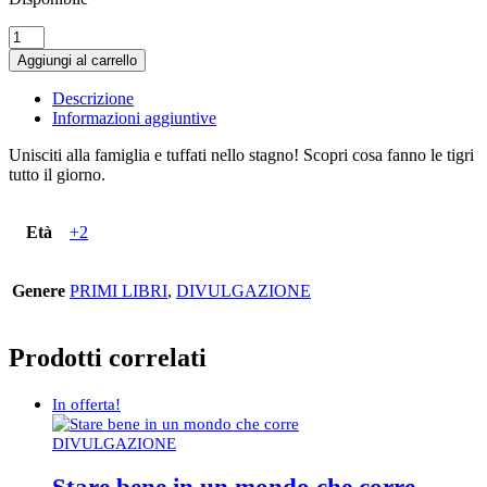
Tigre.
Scopri
Aggiungi al carrello
tutto
sugli
Descrizione
animali
Informazioni aggiuntive
-
Baby
Unisciti alla famiglia e tuffati nello stagno! Scopri cosa fanno le tigri
scienziati
tutto il giorno.
quantità
Età
+2
Genere
PRIMI LIBRI
,
DIVULGAZIONE
Prodotti correlati
In offerta!
DIVULGAZIONE