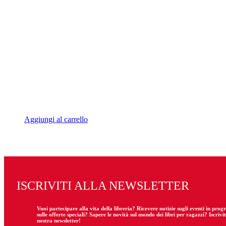
16,00€.
15,20€.
Aggiungi al carrello
ISCRIVITI ALLA NEWSLETTER
Vuoi partecipare
alla
vita della libreria? Ricevere notizie sugli eventi in pro
sulle offerte speciali? Sapere le novità sul mondo dei libri per ragazzi? Iscrivit
nostra newsletter!