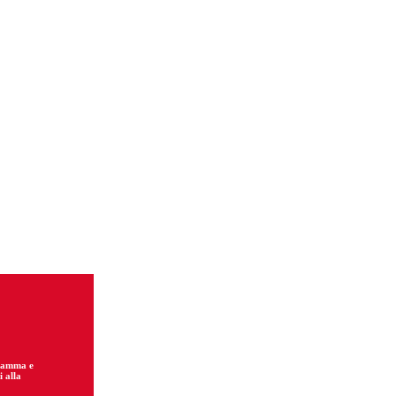
gramma e
i alla