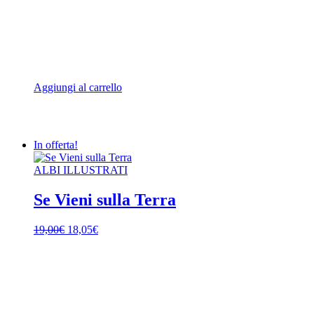
Aggiungi al carrello
In offerta!
ALBI ILLUSTRATI
Se Vieni sulla Terra
Il
Il
19,00
€
18,05
€
prezzo
prezzo
originale
attuale
era:
è:
19,00€.
18,05€.