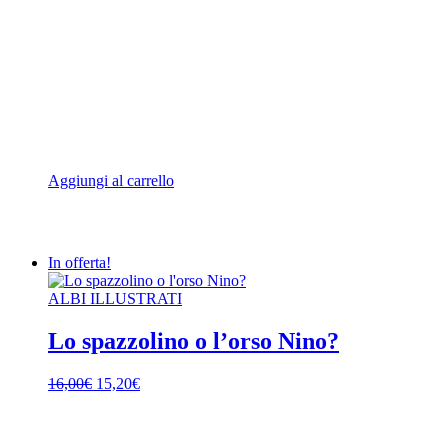
Aggiungi al carrello
In offerta!
ALBI ILLUSTRATI
Lo spazzolino o l’orso Nino?
Il
Il
16,00
€
15,20
€
prezzo
prezzo
originale
attuale
era:
è: