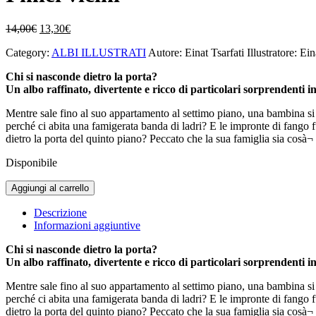
Il
Il
14,00
€
13,30
€
prezzo
prezzo
Category:
ALBI ILLUSTRATI
Autore: Einat Tsarfati
Illustratore: Ein
originale
attuale
era:
è:
Chi si nasconde dietro la porta?
14,00€.
13,30€.
Un albo raffinato, divertente e ricco di particolari sorprendenti i
Mentre sale fino al suo appartamento al settimo piano, una bambina si 
perché ci abita una famigerata banda di ladri? E le impronte di fango 
dietro la porta del quinto piano? Peccato che la sua famiglia sia cos
Disponibile
I
Aggiungi al carrello
miei
vicini
Descrizione
quantità
Informazioni aggiuntive
Chi si nasconde dietro la porta?
Un albo raffinato, divertente e ricco di particolari sorprendenti i
Mentre sale fino al suo appartamento al settimo piano, una bambina si 
perché ci abita una famigerata banda di ladri? E le impronte di fango 
dietro la porta del quinto piano? Peccato che la sua famiglia sia cos