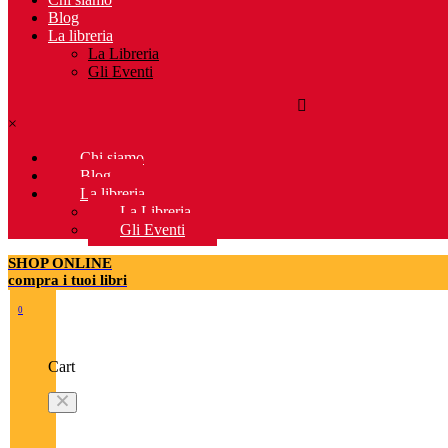
Blog
La libreria
La Libreria
Gli Eventi
×
Chi siamo
Blog
La libreria
La Libreria
Gli Eventi
SHOP ONLINE
compra i tuoi libri
0
Cart