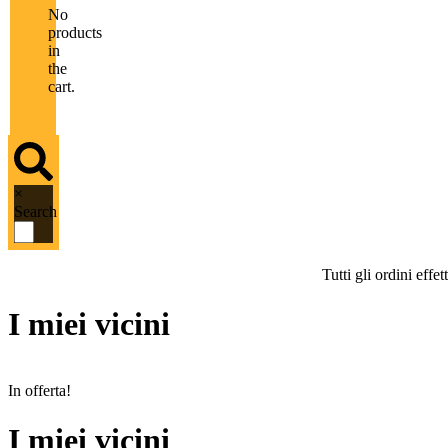
No
products
in
the
cart.
×
Search
Tutti gli ordini eff
I miei vicini
In offerta!
I miei vicini