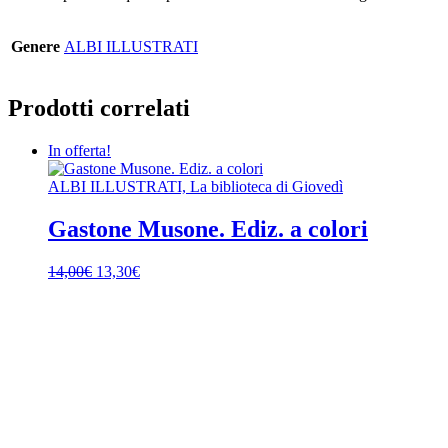
Genere
ALBI ILLUSTRATI
Prodotti correlati
In offerta!
ALBI ILLUSTRATI, La biblioteca di Giovedì
Gastone Musone. Ediz. a colori
Il
Il
14,00
€
13,30
€
prezzo
prezzo
originale
attuale
era:
è:
14,00€.
13,30€.