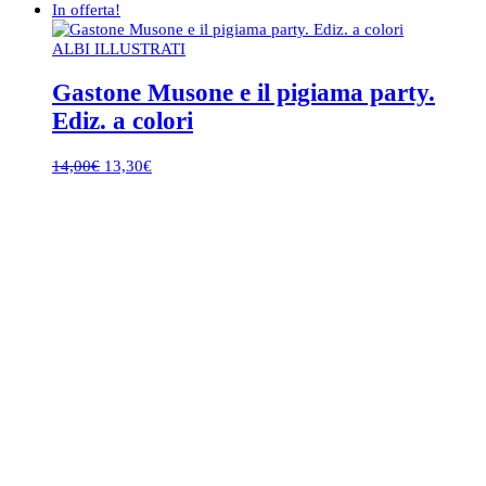
In offerta!
ALBI ILLUSTRATI
Gastone Musone e il pigiama party.
Ediz. a colori
Il
Il
14,00
€
13,30
€
prezzo
prezzo
originale
attuale
era:
è:
14,00€.
13,30€.