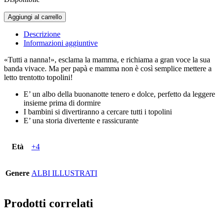
La
Aggiungi al carrello
grande
nanna.
Descrizione
Quaranta
Informazioni aggiuntive
topolini
per
«Tutti a nanna!», esclama la mamma, e richiama a gran voce la sua
quaranta
banda vivace. Ma per papà e mamma non è così semplice mettere a
lettini
letto trentotto topolini!
quantità
E’ un albo della buonanotte tenero e dolce, perfetto da leggere
insieme prima di dormire
I bambini si divertiranno a cercare tutti i topolini
E’ una storia divertente e rassicurante
Età
+4
Genere
ALBI ILLUSTRATI
Prodotti correlati