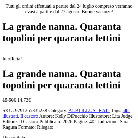
Tutti gli ordini effettuati a partire dal 24 luglio compreso verranno
evasi a partire dal 27 agosto. Buone vacanze!
La grande nanna. Quaranta
topolini per quaranta lettini
In offerta!
La grande nanna. Quaranta
topolini per quaranta lettini
Il
Il
15,50
€
14,73
€
prezzo
prezzo
SKU:
9791255335238
Category:
ALBI ILLUSTRATI
Tags:
albi
originale
attuale
illustrati
,
Il castoro
Autore: Kelly DiPucchio
Illustratore: Lita Judge
era:
è:
Editore: Il Castoro
Pubblicato: 2026
Pagine: 40
Traduzione: Sara
15,50€.
14,73€.
Ragusa
Formato: Rilegato
Disponibile