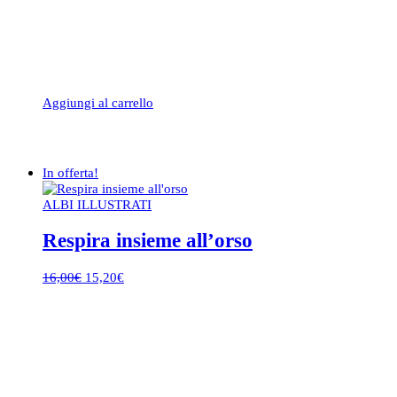
Aggiungi al carrello
In offerta!
ALBI ILLUSTRATI
Respira insieme all’orso
Il
Il
16,00
€
15,20
€
prezzo
prezzo
originale
attuale
era:
è:
16,00€.
15,20€.