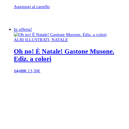
Aggiungi al carrello
In offerta!
ALBI ILLUSTRATI, NATALE
Oh no! È Natale! Gastone Musone.
Ediz. a colori
Il
Il
14,00
€
13,30
€
prezzo
prezzo
originale
attuale
era:
è:
14,00€.
13,30€.