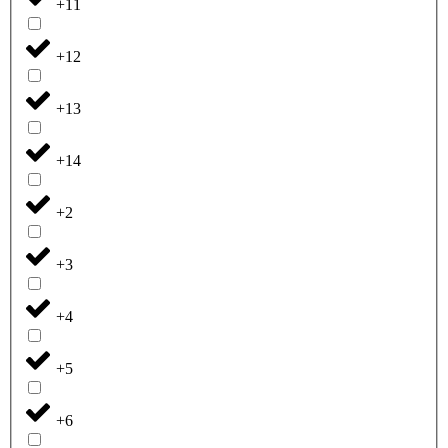
+11
+12
+13
+14
+2
+3
+4
+5
+6