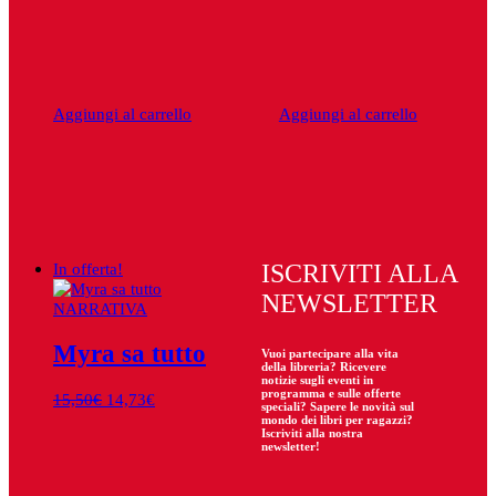
Aggiungi al carrello
Aggiungi al carrello
In offerta!
ISCRIVITI ALLA
NEWSLETTER
NARRATIVA
Myra sa tutto
Vuoi partecipare
alla
vita
della libreria? Ricevere
notizie sugli eventi in
programma e sulle offerte
Il
Il
15,50
€
14,73
€
speciali? Sapere le novità sul
prezzo
prezzo
mondo dei libri per ragazzi?
Iscriviti alla nostra
originale
attuale
newsletter!
era:
è:
15,50€.
14,73€.