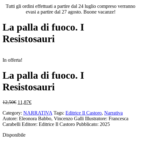
Tutti gli ordini effettuati a partire dal 24 luglio compreso verranno
evasi a partire dal 27 agosto. Buone vacanze!
La palla di fuoco. I
Resistosauri
In offerta!
La palla di fuoco. I
Resistosauri
Il
Il
12,50
€
11,87
€
prezzo
prezzo
Category:
NARRATIVA
Tags:
Editrice Il Castoro
,
Narrativa
originale
attuale
Autore: Eleonora Babbo, Vincenzo Galli
Illustratore: Francesca
era:
è:
Carabelli
Editore: Editrice Il Castoro
Pubblicato: 2025
12,50€.
11,87€.
Disponibile