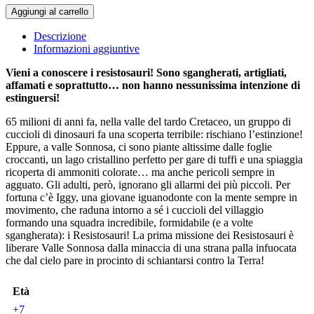
La
Aggiungi al carrello
palla
di
Descrizione
fuoco.
Informazioni aggiuntive
I
Resistosauri
Vieni a conoscere i resistosauri! Sono sgangherati, artigliati,
quantità
affamati e soprattutto… non hanno nessunissima intenzione di
estinguersi!
65 milioni di anni fa, nella valle del tardo Cretaceo, un gruppo di
cuccioli di dinosauri fa una scoperta terribile: rischiano l’estinzione!
Eppure, a valle Sonnosa, ci sono piante altissime dalle foglie
croccanti, un lago cristallino perfetto per gare di tuffi e una spiaggia
ricoperta di ammoniti colorate… ma anche pericoli sempre in
agguato. Gli adulti, però, ignorano gli allarmi dei più piccoli. Per
fortuna c’è Iggy, una giovane iguanodonte con la mente sempre in
movimento, che raduna intorno a sé i cuccioli del villaggio
formando una squadra incredibile, formidabile (e a volte
sgangherata): i Resistosauri! La prima missione dei Resistosauri è
liberare Valle Sonnosa dalla minaccia di una strana palla infuocata
che dal cielo pare in procinto di schiantarsi contro la Terra!
Età
+7