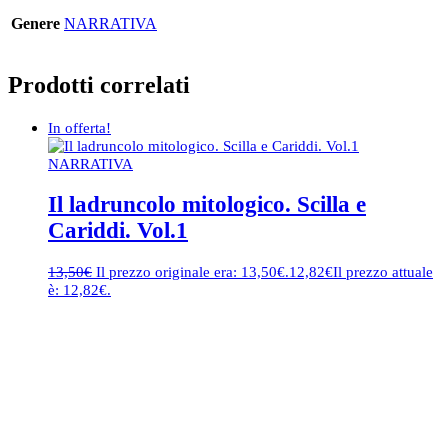
Genere
NARRATIVA
Prodotti correlati
In offerta!
NARRATIVA
Il ladruncolo mitologico. Scilla e
Cariddi. Vol.1
13,50
€
Il prezzo originale era: 13,50€.
12,82
€
Il prezzo attuale
è: 12,82€.