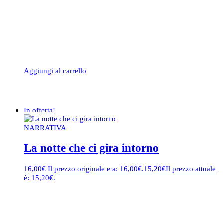
Aggiungi al carrello
In offerta!
NARRATIVA
La notte che ci gira intorno
16,00
€
Il prezzo originale era: 16,00€.
15,20
€
Il prezzo attuale
è: 15,20€.