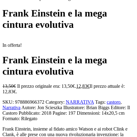
Frank Einstein e la mega
cintura evolutiva
In offerta!
Frank Einstein e la mega
cintura evolutiva
13,50
€
Il prezzo originale era: 13,50€.
12,83
€
Il prezzo attuale è:
12,83€.
SKU:
978886966372
Category:
NARRATIVA
Tags:
castoro
,
Narrativa
Autore: Jon Scieszka
Illustratore: Brian Biggs
Editore: Il
Castoro
Pubblicato: 2018
Pagine: 197
Dimensioni: 14x20,5 cm
Formato: Rilegato
Frank Einstein, insieme al fidato amico Watson e ai robot Clink e
Clank, è alle prese con una nuova rivoluzionaria invenzione: la