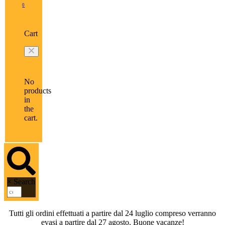
0
Cart
No
products
in
the
cart.
×
Search
Tutti gli ordini effettuati a partire dal 24 luglio compreso verranno
evasi a partire dal 27 agosto. Buone vacanze!