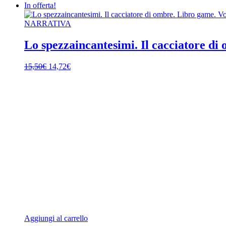
In offerta!
NARRATIVA
Lo spezzaincantesimi. Il cacciatore di
Il
Il
15,50
€
14,72
€
prezzo
prezzo
originale
attuale
era:
è:
15,50€.
14,72€.
Aggiungi al carrello