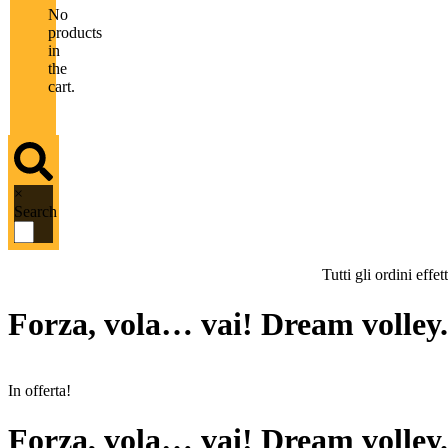
No
products
in
the
cart.
×
Search
Tutti gli ordini eff
Forza, vola… vai! Dream volley.
In offerta!
Forza, vola… vai! Dream volley.