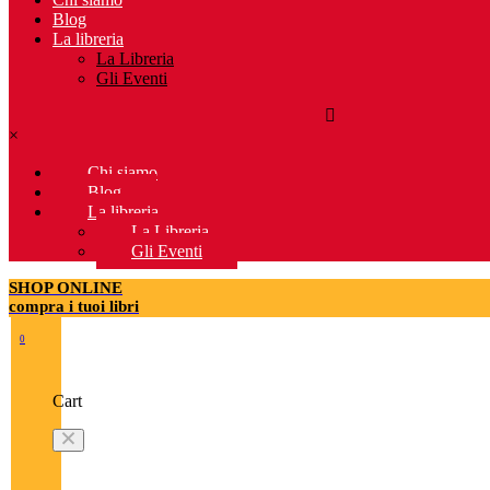
Blog
La libreria
La Libreria
Gli Eventi
×
Chi siamo
Blog
La libreria
La Libreria
Gli Eventi
SHOP ONLINE
compra i tuoi libri
0
Cart