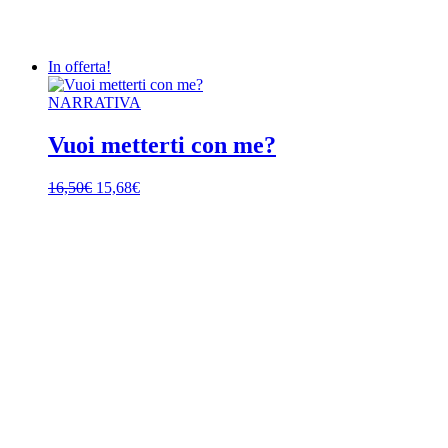
In offerta!
NARRATIVA
Vuoi metterti con me?
Il
Il
16,50
€
15,68
€
prezzo
prezzo
originale
attuale
era:
è:
16,50€.
15,68€.