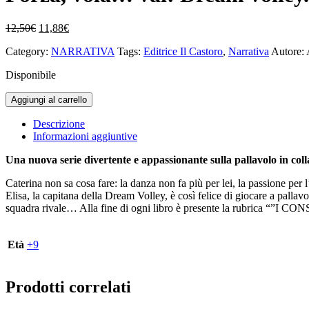
Il
Il
12,50
€
11,88
€
prezzo
prezzo
Category:
NARRATIVA
Tags:
Editrice Il Castoro
,
Narrativa
Autore: 
originale
attuale
era:
è:
Disponibile
12,50€.
11,88€.
Forza,
Aggiungi al carrello
vola...
vai!
Descrizione
Dream
Informazioni aggiuntive
volley.
Vol.
Una nuova serie divertente e appassionante sulla pallavolo in co
1
Caterina non sa cosa fare: la danza non fa più per lei, la passione per 
quantità
Elisa, la capitana della Dream Volley, è così felice di giocare a pallav
squadra rivale… Alla fine di ogni libro è presente la rubrica “”I
Età
+9
Prodotti correlati