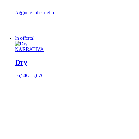
Aggiungi al carrello
In offerta!
NARRATIVA
Dry
Il
Il
16,50
€
15,67
€
prezzo
prezzo
originale
attuale
era:
è:
16,50€.
15,67€.