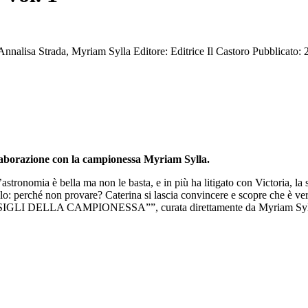
Annalisa Strada, Myriam Sylla
Editore: Editrice Il Castoro
Pubblicato: 
llaborazione con la campionessa Myriam Sylla.
l’astronomia è bella ma non le basta, e in più ha litigato con Victoria, 
olo: perché non provare? Caterina si lascia convincere e scopre che è vero
 CONSIGLI DELLA CAMPIONESSA””, curata direttamente da Myriam Sylla p