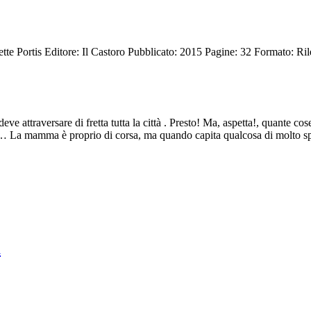
tte Portis
Editore: Il Castoro
Pubblicato: 2015
Pagine: 32
Formato: Ril
e attraversare di fretta tutta la città . Presto! Ma, aspetta!, quante cos
so… La mamma è proprio di corsa, ma quando capita qualcosa di molto spec
a