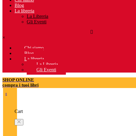
Blog
La libreria
La Libreria
Gli Eventi
×
Chi siamo
Blog
La libreria
La Libreria
Gli Eventi
SHOP ONLINE
compra i tuoi libri
0
Cart