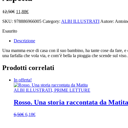
Il
Il
12,50
€
11,88
€
prezzo
prezzo
SKU:
978886966005
Category:
ALBI ILLUSTRATI
Autore: Antoine
originale
attuale
era:
è:
Esaurito
12,50€.
11,88€.
Descrizione
Una mamma esce di casa con il suo bambino, ha tante cose da fare, e dev
una farfalla che vola via, e com’è bella la pioggia che scende sul vi
Prodotti correlati
In offerta!
ALBI ILLUSTRATI, PRIME LETTURE
Rosso. Una storia raccontata da Matit
Il
Il
6,50
€
6,18
€
prezzo
prezzo
originale
attuale