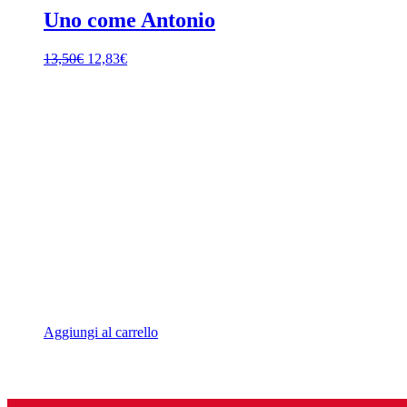
Uno come Antonio
Il
Il
13,50
€
12,83
€
prezzo
prezzo
originale
attuale
era:
è:
13,50€.
12,83€.
Aggiungi al carrello