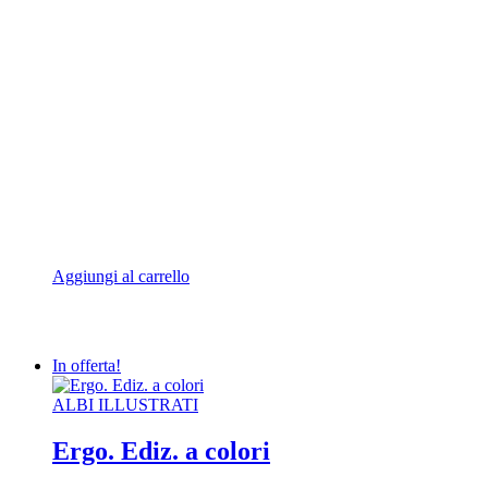
era:
è:
6,50€.
6,18€.
Aggiungi al carrello
In offerta!
ALBI ILLUSTRATI
Ergo. Ediz. a colori