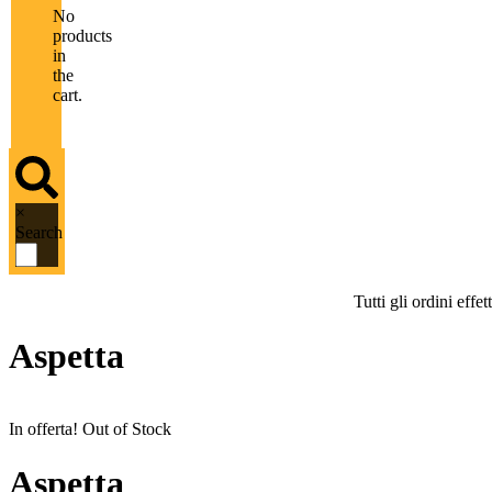
No
products
in
the
cart.
×
Search
Tutti gli ordini eff
Aspetta
In offerta!
Out of Stock
Aspetta