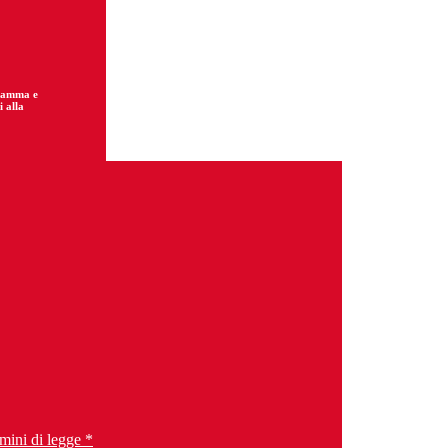
gramma e
i alla
mini di legge *