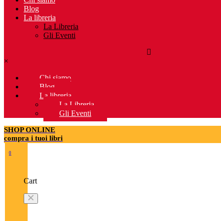
Blog
La libreria
La Libreria
Gli Eventi
×
Chi siamo
Blog
La libreria
La Libreria
Gli Eventi
SHOP ONLINE
compra i tuoi libri
0
Cart