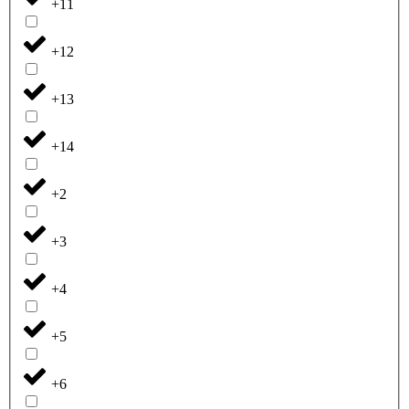
+11
+12
+13
+14
+2
+3
+4
+5
+6