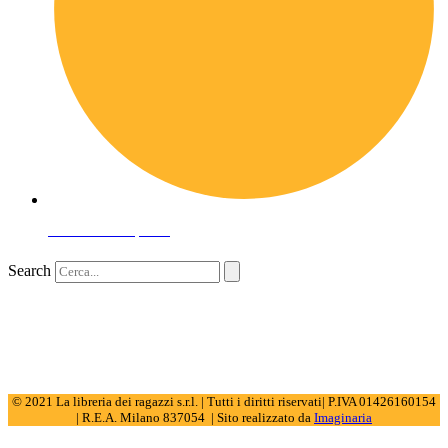
Domande frequenti
Search
© 2021 La libreria dei ragazzi s.r.l. | Tutti i diritti riservati| P.IVA 01426160154
| R.E.A. Milano 837054 | Sito realizzato da
Imaginaria