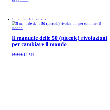
Out of Stock
In offerta!
Il manuale delle 50 (piccole) rivoluzioni
per cambiare il mondo
Il
Il
15,50
€
14,73
€
prezzo
prezzo
originale
attuale
era:
è:
15,50€.
14,73€.