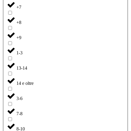
+7
+8
+9
1-3
13-14
14 e oltre
3-6
7-8
8-10