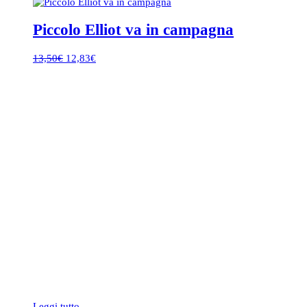
Piccolo Elliot va in campagna
Il
Il
13,50
€
12,83
€
prezzo
prezzo
originale
attuale
era:
è:
13,50€.
12,83€.
Leggi tutto