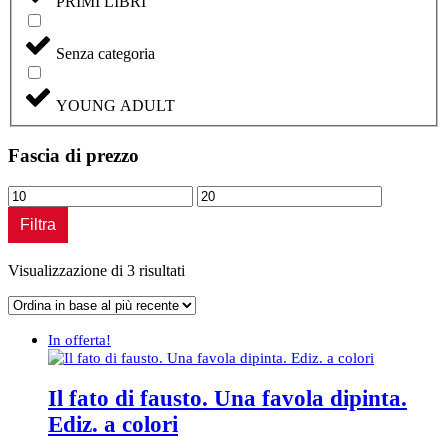
PRIMI LIBRI
Senza categoria
YOUNG ADULT
Fascia di prezzo
Prezzo
Prezzo
Min
Max
Filtra
Ordina
Visualizzazione di 3 risultati
in
base
al
In offerta!
più
recente
Il fato di fausto. Una favola dipinta.
Ediz. a colori