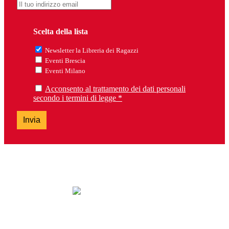
Scelta della lista
Newsletter la Libreria dei Ragazzi
Eventi Brescia
Eventi Milano
Acconsento al trattamento dei dati personali
secondo i termini di legge *
Invia
lunedì: chiuso
da martedì a sabato: 9.30-13.00 e 14.30-19.00