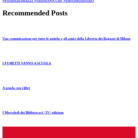
#einaudiragazzi #faustoboccati #paroladilibraio
Recommended Posts
Una comunicazione per tutte le amiche e gli amici della Libreria dei Ragazzi di Milano
I FUMETTI VANNO A SCUOLA
A scuola con i libri
I Mercoledì dei Bibliotecari | 35^ edizione