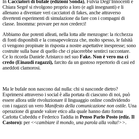
In
Cacciatori di bufale (edizioni Sonda)
, Fulvia Degl’Innocenti e
Chiara Segré si rivolgono proprio a loro (e agli insegnanti) e li
allenano a diventare veri cacciatori di fakes, anche attraverso
divertenti esperimenti di simulazione da fare con i compagni di
classe. Insomma: provare per
non
crederci!
Abbiamo due potenti alleati, nella lotta alle menzogne: la ricchezza
di fonti disponibili e la consapevolezza che, molto spesso, le falsità
ci vengono propinate in risposta a nostre aspettative inespresse; sono
costruite sulla base di quello che ci piacerebbe sentirci raccontare.
Ce lo ricorda Daniele Aristarco nel suo
Fake. Non è vero ma ci
credo (Einaudi ragazzi),
farcito da un gustoso repertorio di casi ed
aneddoti clamorosi.
Ma le bufale non nascono dal nulla: chi si nasconde dietro?
Esprimersi attraverso i social è alla portata di ciascuno di noi, può
essere allora utile rivoluzionare il linguaggio online condividendo
con i ragazzi un vero
Manifesto della comunicazione non ostile.
Una
operazione di grande valore etico alla quale hanno dato forma
Carlotta Cubeddu e Federico Taddia in
Penso Parlo Posto (ediz. Il
Castoro):
per <<
cambiare il mondo, una parola alla volta!>>.