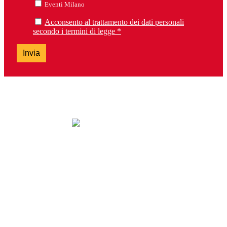
Eventi Milano
Acconsento al trattamento dei dati personali
secondo i termini di legge *
Invia
lunedì: chiuso
da martedì a sabato: 9.30-13.00 e 14.30-19.00
domenica: chiuso
Tel. 0303099737 – Fax 0303392763
brescia@lalibreriadeiragazzi.it
Via San Bartolomeo, 13H – 25128 Brescia
Servizio clienti e Whatsapp: 0229533555