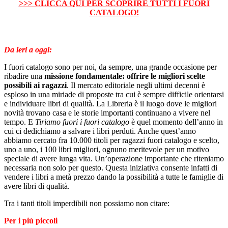
>>> CLICCA QUI PER SCOPRIRE TUTTI I FUORI
CATALOGO!
Da ieri a oggi:
I fuori catalogo sono per noi, da sempre, una grande occasione per
ribadire una
missione fondamentale: offrire le migliori scelte
possibili ai ragazzi
. Il mercato editoriale negli ultimi decenni è
esploso in una miriade di proposte tra cui è sempre difficile orientarsi
e individuare libri di qualità. La Libreria è il luogo dove le migliori
novità trovano casa e le storie importanti continuano a vivere nel
tempo. E
Tiriamo fuori i fuori catalogo
è quel momento dell’anno in
cui ci dedichiamo a salvare i libri perduti. Anche quest’anno
abbiamo cercato fra 10.000 titoli per ragazzi fuori catalogo e scelto,
uno a uno, i 100 libri migliori, ognuno meritevole per un motivo
speciale di avere lunga vita. Un’operazione importante che riteniamo
necessaria non solo per questo. Questa iniziativa consente infatti di
vendere i libri a metà prezzo dando la possibilità a tutte le famiglie di
avere libri di qualità.
Tra i tanti titoli imperdibili non possiamo non citare:
Per i più piccoli