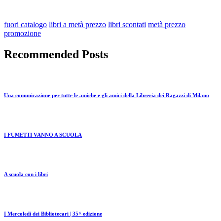
fuori catalogo
libri a metà prezzo
libri scontati
metà prezzo
promozione
Recommended Posts
Una comunicazione per tutte le amiche e gli amici della Libreria dei Ragazzi di Milano
I FUMETTI VANNO A SCUOLA
A scuola con i libri
I Mercoledì dei Bibliotecari | 35^ edizione