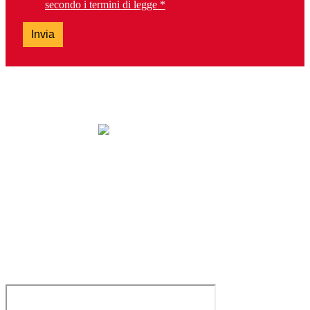
secondo i termini di legge *
Invia
lunedì: chiuso
da martedì a sabato: 9.30-13.00 e 14.30-19.00
domenica: chiuso
Tel. 0303099737 – Fax 0303392763
brescia@lalibreriadeiragazzi.it
Via San Bartolomeo, 13H – 25128 Brescia
Servizio clienti e Whatsapp: 0229533555