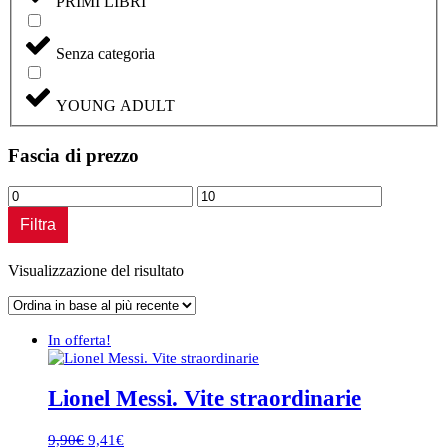
PRIMI LIBRI
Senza categoria
YOUNG ADULT
Fascia di prezzo
Prezzo
Prezzo
Min
Max
Filtra
Visualizzazione del risultato
In offerta!
Lionel Messi. Vite straordinarie
Il
Il
9,90
€
9,41
€