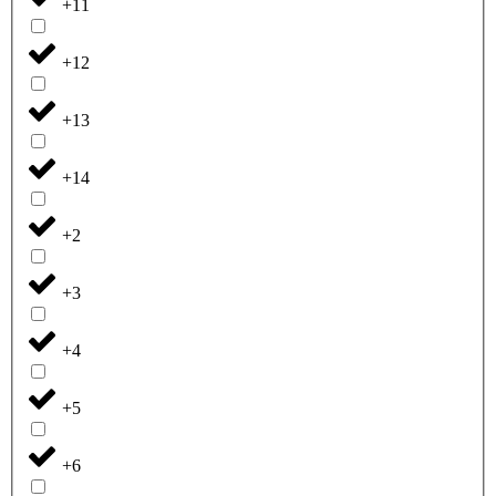
+11
+12
+13
+14
+2
+3
+4
+5
+6