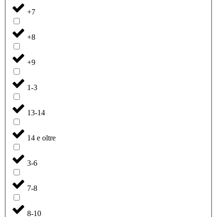
+7
+8
+9
1-3
13-14
14 e oltre
3-6
7-8
8-10