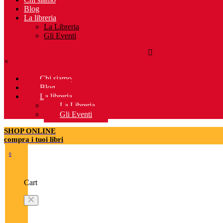
Blog
La libreria
La Libreria
Gli Eventi
×
Chi siamo
Blog
La libreria
La Libreria
Gli Eventi
SHOP ONLINE
compra i tuoi libri
0
Cart