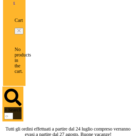
0
Cart
No
products
in
the
cart.
×
Search
Tutti gli ordini effettuati a partire dal 24 luglio compreso verranno
evasi a partire dal 27 agosto. Buone vacanze!