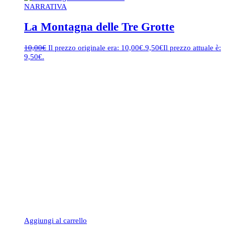
NARRATIVA
La Montagna delle Tre Grotte
10,00
€
Il prezzo originale era: 10,00€.
9,50
€
Il prezzo attuale è:
9,50€.
Aggiungi al carrello