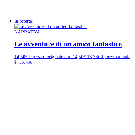
In offerta!
NARRATIVA
Le avventure di un amico fantastico
14,50
€
Il prezzo originale era: 14,50€.
13,78
€
Il prezzo attuale
è: 13,78€.