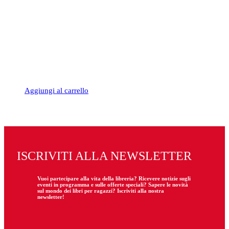
Aggiungi al carrello
ISCRIVITI ALLA NEWSLETTER
Vuoi partecipare
alla
vita della libreria? Ricevere notizie sugli
eventi in programma e sulle offerte speciali? Sapere le novità
sul mondo dei libri per ragazzi? Iscriviti alla nostra
newsletter!