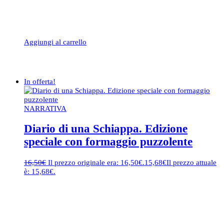
Aggiungi al carrello
In offerta!
NARRATIVA
Diario di una Schiappa. Edizione
speciale con formaggio puzzolente
16,50
€
Il prezzo originale era: 16,50€.
15,68
€
Il prezzo attuale
è: 15,68€.