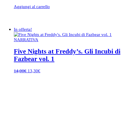
Aggiungi al carrello
In offerta!
NARRATIVA
Five Nights at Freddy’s. Gli Incubi di
Fazbear vol. 1
Il
Il
14,00
€
13,30
€
prezzo
prezzo
originale
attuale
era:
è:
14,00€.
13,30€.