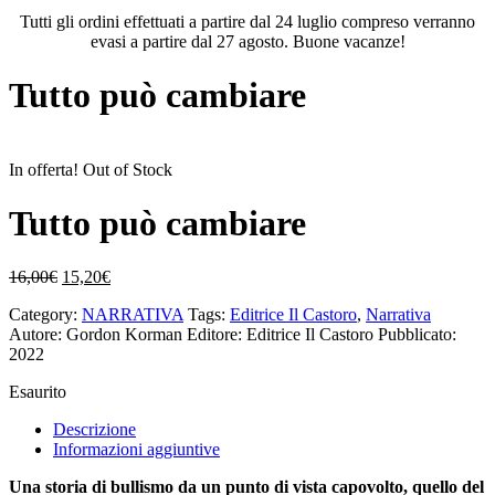
Tutti gli ordini effettuati a partire dal 24 luglio compreso verranno
evasi a partire dal 27 agosto. Buone vacanze!
Tutto può cambiare
In offerta!
Out of Stock
Tutto può cambiare
Il
Il
16,00
€
15,20
€
prezzo
prezzo
Category:
NARRATIVA
Tags:
Editrice Il Castoro
,
Narrativa
originale
attuale
Autore: Gordon Korman
Editore: Editrice Il Castoro
Pubblicato:
era:
è:
2022
16,00€.
15,20€.
Esaurito
Descrizione
Informazioni aggiuntive
Una storia di bullismo da un punto di vista capovolto, quello del