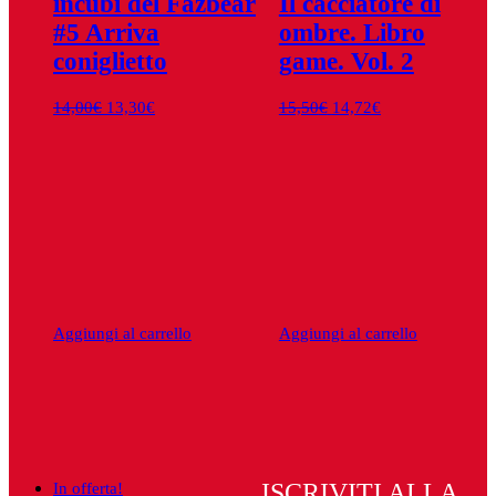
incubi del Fazbear
Il cacciatore di
#5 Arriva
ombre. Libro
coniglietto
game. Vol. 2
Il
Il
Il
Il
14,00
€
13,30
€
15,50
€
14,72
€
prezzo
prezzo
prezzo
prezzo
originale
attuale
originale
attuale
era:
è:
era:
è:
14,00€.
13,30€.
15,50€.
14,72€.
Aggiungi al carrello
Aggiungi al carrello
In offerta!
ISCRIVITI ALLA