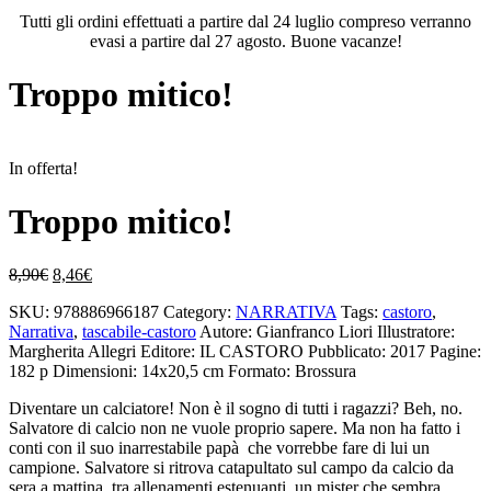
Tutti gli ordini effettuati a partire dal 24 luglio compreso verranno
evasi a partire dal 27 agosto. Buone vacanze!
Troppo mitico!
In offerta!
Troppo mitico!
Il
Il
8,90
€
8,46
€
prezzo
prezzo
SKU:
978886966187
Category:
NARRATIVA
Tags:
castoro
,
originale
attuale
Narrativa
,
tascabile-castoro
Autore: Gianfranco Liori
Illustratore:
era:
è:
Margherita Allegri
Editore: IL CASTORO
Pubblicato: 2017
Pagine:
8,90€.
8,46€.
182 p
Dimensioni: 14x20,5 cm
Formato: Brossura
Diventare un calciatore! Non è il sogno di tutti i ragazzi? Beh, no.
Salvatore di calcio non ne vuole proprio sapere. Ma non ha fatto i
conti con il suo inarrestabile papà che vorrebbe fare di lui un
campione. Salvatore si ritrova catapultato sul campo da calcio da
sera a mattina, tra allenamenti estenuanti, un mister che sembra