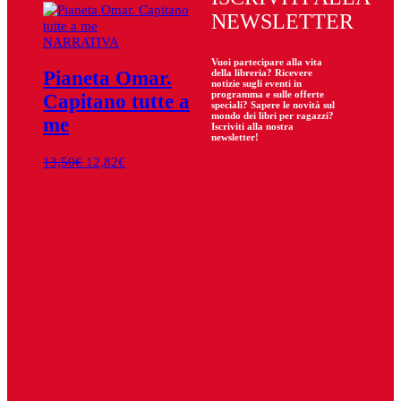
NEWSLETTER
NARRATIVA
Vuoi partecipare
alla
vita
Pianeta Omar.
della libreria? Ricevere
notizie sugli eventi in
programma e sulle offerte
Capitano tutte a
speciali? Sapere le novità sul
mondo dei libri per ragazzi?
me
Iscriviti alla nostra
newsletter!
Il
Il
13,50
€
12,82
€
prezzo
prezzo
originale
attuale
era:
è:
13,50€.
12,82€.