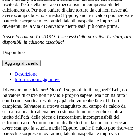
uscito dall’età della pietra e i meccanismi incomprensibili del
calciomercato. Per non parlare di altre torture da cui non riesce ad
avere scampo: la scuola media! Eppure, anche il calcio può riservare
parecchie sorprese nuovi amici, talenti inaspettati e imprevisti
divertenti: nella vita di Salvatore niente sarà più come prima.
Nasce la collana CastORO! I successi della narrativa Castoro, ora
disponibili in edizione tascabile!
Disponibile
Troppo
Aggiungi al carrello
mitico!
quantità
Descrizione
Informazioni aggiuntive
Diventare un calciatore! Non è il sogno di tutti i ragazzi? Beh, no.
Salvatore di calcio non ne vuole proprio sapere. Ma non ha fatto i
conti con il suo inarrestabile papà che vorrebbe fare di lui un
campione. Salvatore si ritrova catapultato sul campo da calcio da
sera a mattina, tra allenamenti estenuanti, un mister che sembra
uscito dall’età della pietra e i meccanismi incomprensibili del
calciomercato. Per non parlare di altre torture da cui non riesce ad
avere scampo: la scuola media! Eppure, anche il calcio può riservare
parecchie sorprese nuovi amici, talenti inaspettati e imprevisti