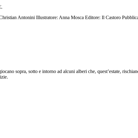
€.
Christian Antonini
Illustratore: Anna Mosca
Editore: Il Castoro
Pubblic
no sopra, sotto e intorno ad alcuni alberi che, quest’estate, rischiano
izie.