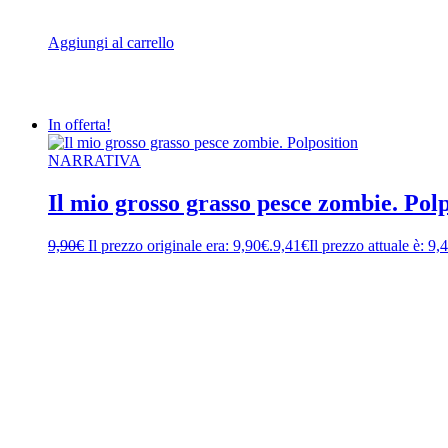
Aggiungi al carrello
In offerta!
NARRATIVA
Il mio grosso grasso pesce zombie. Polp
9,90
€
Il prezzo originale era: 9,90€.
9,41
€
Il prezzo attuale è: 9,