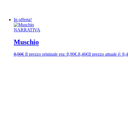
In offerta!
NARRATIVA
Muschio
8,90
€
Il prezzo originale era: 8,90€.
8,46
€
Il prezzo attuale è: 8,