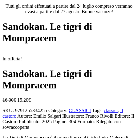
Tutti gli ordini effettuati a partire dal 24 luglio compreso verranno
evasi a partire dal 27 agosto. Buone vacanze!
Sandokan. Le tigri di
Mompracem
In offerta!
Sandokan. Le tigri di
Mompracem
Il
Il
16,00
€
15,20
€
prezzo
prezzo
SKU:
9791255334255
Category:
CLASSICI
Tags:
classici
,
Il
originale
attuale
castoro
Autore: Emilio Salgari
Illustratore: Franco Rivolli
Editore: Il
era:
è:
Castoro
Pubblicato: 2025
Pagine: 304
Formato: Rilegato con
16,00€.
15,20€.
sovraccoperta
Le Tigri di Mompracem è il primo libro del Ciclo Indo-Malese di