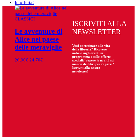
In offerta!
CLASSICI
ISCRIVITI ALLA
Le avventure di
NEWSLETTER
Alice nel paese
delle meraviglie
Vuoi partecipare
alla
vita
della libreria? Ricevere
notizie sugli eventi in
programma e sulle offerte
Il
Il
26,00
€
24,70
€
speciali? Sapere le novità sul
mondo dei libri per ragazzi?
prezzo
prezzo
Iscriviti alla nostra
originale
attuale
newsletter!
era:
è:
26,00€.
24,70€.