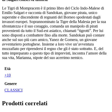
Le Tigri di Mompracem è il primo libro del Ciclo Indo-Malese di
Emilio Salgari e racconta di Sandokan, giovane pirata, unico
superstite e discendente di regnanti del Borneo spodestati dagli
invasori europei. Soprannominato la Tigre della Malesia per la sua
sfrontatezza e il suo coraggio, comanda un manipolo di pirati
provenienti da tutto il Sud-est asiatico, chiamati “tigrotti”. Per lui
sono disposti a combattere fino alla morte. Sandokan può contare
anche sul suo più caro amico, Yanez de Gomera, un giovane
avventuriero portoghese. Insieme a loro vive un’avventura
mozzafiato per riprendersi il regno che gli è stato sottratto. E, del
tutto impreparato a questo tipo di imprevisti, incontra l’amore della
sua vita, Marianna, nipote del suo acerrimo nemico.
Età
+10
Genere
CLASSICI
Prodotti correlati