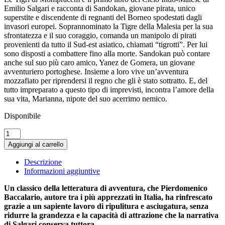
Emilio Salgari e racconta di Sandokan, giovane pirata, unico
superstite e discendente di regnanti del Borneo spodestati dagli
invasori europei. Soprannominato la Tigre della Malesia per la sua
sfrontatezza e il suo coraggio, comanda un manipolo di pirati
provenienti da tutto il Sud-est asiatico, chiamati “tigrotti”. Per lui
sono disposti a combattere fino alla morte. Sandokan può contare
anche sul suo più caro amico, Yanez de Gomera, un giovane
avventuriero portoghese. Insieme a loro vive un’avventura
mozzafiato per riprendersi il regno che gli è stato sottratto. E, del
tutto impreparato a questo tipo di imprevisti, incontra l’amore della
sua vita, Marianna, nipote del suo acerrimo nemico.
Disponibile
Sandokan.
Le
Aggiungi al carrello
tigri
di
Descrizione
Mompracem
Informazioni aggiuntive
quantità
Un classico della letteratura di avventura, che Pierdomenico
Baccalario, autore tra i più apprezzati in Italia, ha rinfrescato
grazie a un sapiente lavoro di ripulitura e asciugatura, senza
ridurre la grandezza e la capacità di attrazione che la narrativa
di Salgari conserva tuttora.