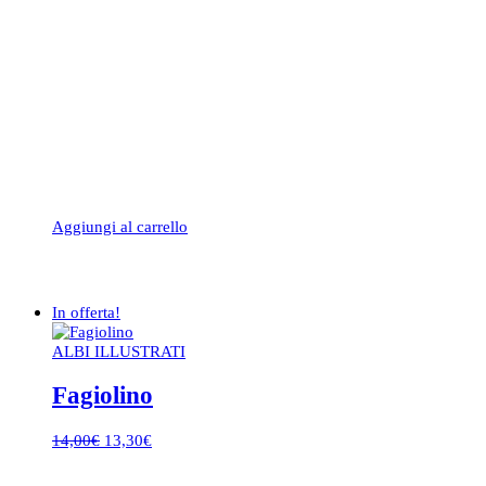
Aggiungi al carrello
In offerta!
ALBI ILLUSTRATI
Fagiolino
Il
Il
14,00
€
13,30
€
prezzo
prezzo
originale
attuale