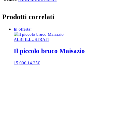
Prodotti correlati
In offerta!
ALBI ILLUSTRATI
Il piccolo bruco Maisazio
Il
Il
15,00
€
14,25
€
prezzo
prezzo
originale
attuale
era:
è:
15,00€.
14,25€.