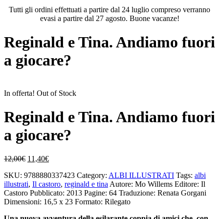
Tutti gli ordini effettuati a partire dal 24 luglio compreso verranno
evasi a partire dal 27 agosto. Buone vacanze!
Reginald e Tina. Andiamo fuori
a giocare?
In offerta!
Out of Stock
Reginald e Tina. Andiamo fuori
a giocare?
Il
Il
12,00
€
11,40
€
prezzo
prezzo
SKU:
9788880337423
Category:
ALBI ILLUSTRATI
Tags:
albi
originale
attuale
illustrati
,
Il castoro
,
reginald e tina
Autore: Mo Willems
Editore: Il
era:
è:
Castoro
Pubblicato: 2013
Pagine: 64
Traduzione: Renata Gorgani
12,00€.
11,40€.
Dimensioni: 16,5 x 23
Formato: Rilegato
Una nuova avventura della esilarante coppia di amici che, con