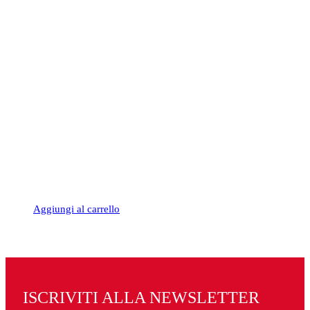
era:
è:
14,00€.
13,30€.
Aggiungi al carrello
ISCRIVITI ALLA NEWSLETTER