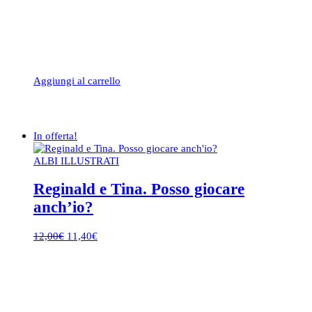
Aggiungi al carrello
In offerta!
ALBI ILLUSTRATI
Reginald e Tina. Posso giocare
anch’io?
Il
Il
12,00
€
11,40
€
prezzo
prezzo
originale
attuale
era:
è:
12,00€.
11,40€.