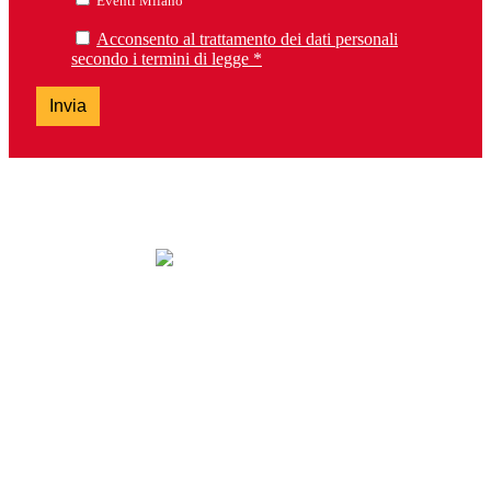
Eventi Milano
Acconsento al trattamento dei dati personali
secondo i termini di legge *
Invia
lunedì: chiuso
da martedì a sabato: 9.30-13.00 e 14.30-19.00
domenica: chiuso
Tel. 0303099737 – Fax 0303392763
brescia@lalibreriadeiragazzi.it
Via San Bartolomeo, 13H – 25128 Brescia
Servizio clienti e Whatsapp: 0229533555