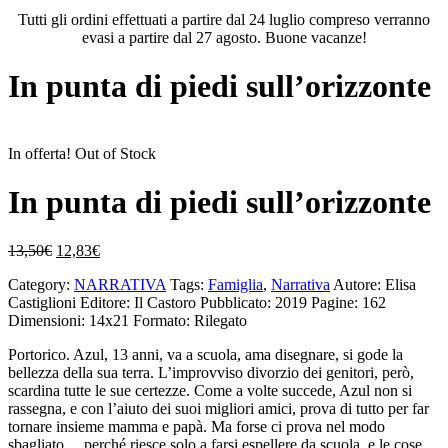
Tutti gli ordini effettuati a partire dal 24 luglio compreso verranno
evasi a partire dal 27 agosto. Buone vacanze!
In punta di piedi sull’orizzonte
In offerta!
Out of Stock
In punta di piedi sull’orizzonte
Il
Il
13,50
€
12,83
€
prezzo
prezzo
Category:
NARRATIVA
Tags:
Famiglia
,
Narrativa
Autore: Elisa
originale
attuale
Castiglioni
Editore: Il Castoro
Pubblicato: 2019
Pagine: 162
era:
è:
Dimensioni: 14x21
Formato: Rilegato
13,50€.
12,83€.
Portorico. Azul, 13 anni, va a scuola, ama disegnare, si gode la
bellezza della sua terra. L’improvviso divorzio dei genitori, però,
scardina tutte le sue certezze. Come a volte succede, Azul non si
rassegna, e con l’aiuto dei suoi migliori amici, prova di tutto per far
tornare insieme mamma e papà. Ma forse ci prova nel modo
sbagliato… perché riesce solo a farsi espellere da scuola, e le cose