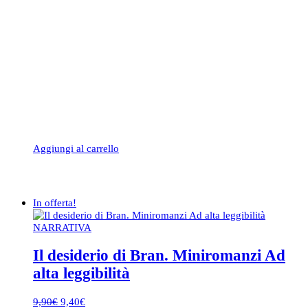
Aggiungi al carrello
In offerta!
NARRATIVA
Il desiderio di Bran. Miniromanzi Ad
alta leggibilità
Il
Il
9,90
€
9,40
€