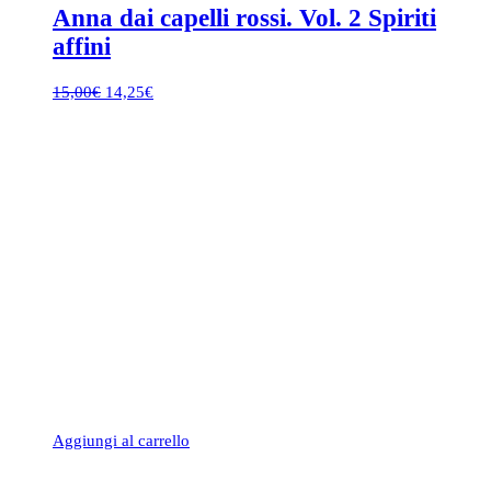
Anna dai capelli rossi. Vol. 2 Spiriti
affini
Il
Il
15,00
€
14,25
€
prezzo
prezzo
originale
attuale
era:
è:
15,00€.
14,25€.
Aggiungi al carrello