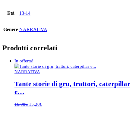
Età
13-14
Genere
NARRATIVA
Prodotti correlati
In offerta!
NARRATIVA
Tante storie di gru, trattori, caterpillar
e…
Il
Il
16,00
€
15,20
€
prezzo
prezzo
originale
attuale
era:
è:
16,00€.
15,20€.