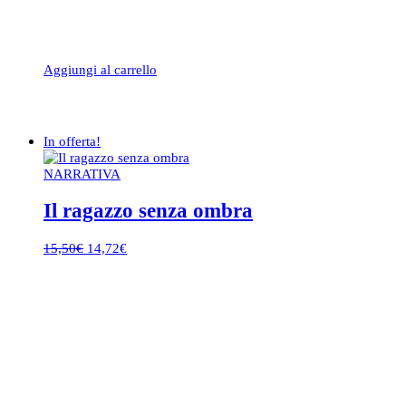
Aggiungi al carrello
In offerta!
NARRATIVA
Il ragazzo senza ombra
Il
Il
15,50
€
14,72
€
prezzo
prezzo
originale
attuale
era:
è:
15,50€.
14,72€.