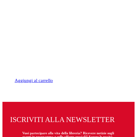
13,00€.
12,35€.
Aggiungi al carrello
ISCRIVITI ALLA NEWSLETTER
Vuoi partecipare
alla
vita della libreria? Ricevere notizie sugli
eventi in programma e sulle offerte speciali? Sapere le novità