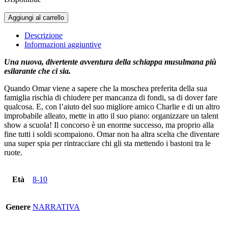
Pianeta
Aggiungi al carrello
Omar.
Super
Descrizione
Spia
Informazioni aggiuntive
per
Caso
Una nuova, divertente avventura della schiappa musulmana più
quantità
esilarante che ci sia.
Quando Omar viene a sapere che la moschea preferita della sua
famiglia rischia di chiudere per mancanza di fondi, sa di dover fare
qualcosa. E, con l’aiuto del suo migliore amico Charlie e di un altro
improbabile alleato, mette in atto il suo piano: organizzare un talent
show a scuola! Il concorso è un enorme successo, ma proprio alla
fine tutti i soldi scompaiono. Omar non ha altra scelta che diventare
una super spia per rintracciare chi gli sta mettendo i bastoni tra le
ruote.
Età
8-10
Genere
NARRATIVA