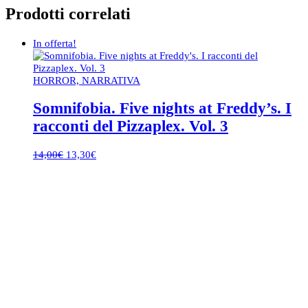
Prodotti correlati
In offerta!
HORROR, NARRATIVA
Somnifobia. Five nights at Freddy’s. I
racconti del Pizzaplex. Vol. 3
Il
Il
14,00
€
13,30
€
prezzo
prezzo
originale
attuale
era:
è:
14,00€.
13,30€.