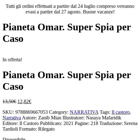
Tutti gli ordini effettuati a partire dal 24 luglio compreso verranno
evasi a partire dal 27 agosto. Buone vacanze!
Pianeta Omar. Super Spia per
Caso
In offerta!
Pianeta Omar. Super Spia per
Caso
Il
Il
13,50
€
12,82
€
prezzo
prezzo
SKU:
9788869667053
Category:
NARRATIVA
Tags:
Il castoro
,
originale
attuale
Narrativa
Autore: Zanib Mian
Illustratore: Nasaya Mafaridik
era:
è:
Editore: Il Castoro
Pubblicato: 2021
Pagine: 218
Traduzione: Serena
13,50€.
12,82€.
Tardioli
Formato: Rilegato
Disponibile