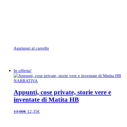
Aggiungi al carrello
In offerta!
NARRATIVA
Appunti, cose private, storie vere e
inventate di Matita HB
Il
Il
13,00
€
12,35
€
prezzo
prezzo
originale
attuale
era:
è: