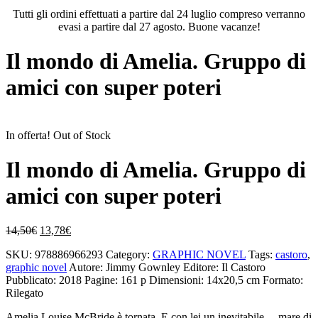
Tutti gli ordini effettuati a partire dal 24 luglio compreso verranno
evasi a partire dal 27 agosto. Buone vacanze!
Il mondo di Amelia. Gruppo di
amici con super poteri
In offerta!
Out of Stock
Il mondo di Amelia. Gruppo di
amici con super poteri
Il
Il
14,50
€
13,78
€
prezzo
prezzo
SKU:
978886966293
Category:
GRAPHIC NOVEL
Tags:
castoro
,
originale
attuale
graphic novel
Autore: Jimmy Gownley
Editore: Il Castoro
era:
è:
Pubblicato: 2018
Pagine: 161 p
Dimensioni: 14x20,5 cm
Formato:
14,50€.
13,78€.
Rilegato
Amelia Louise McBride è tornata. E con lei un inevitabile… mare di