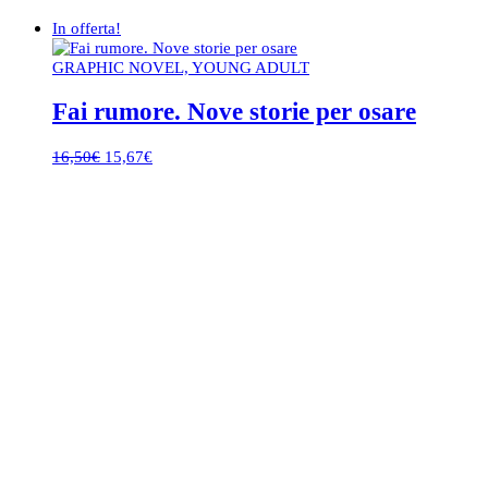
In offerta!
GRAPHIC NOVEL, YOUNG ADULT
Fai rumore. Nove storie per osare
Il
Il
16,50
€
15,67
€
prezzo
prezzo
originale
attuale
era:
è:
16,50€.
15,67€.