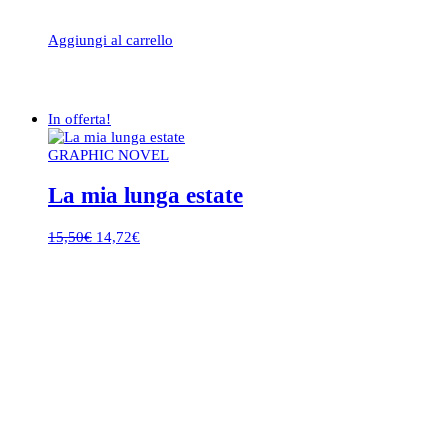
Aggiungi al carrello
In offerta!
GRAPHIC NOVEL
La mia lunga estate
Il
Il
15,50
€
14,72
€
prezzo
prezzo
originale
attuale
era:
è:
15,50€.
14,72€.