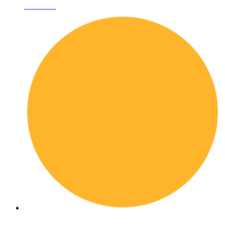
Chi siamo
I librai