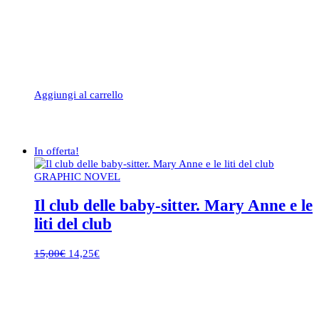
Aggiungi al carrello
In offerta!
GRAPHIC NOVEL
Il club delle baby-sitter. Mary Anne e le
liti del club
Il
Il
15,00
€
14,25
€
prezzo
prezzo
originale
attuale
era:
è:
15,00€.
14,25€.