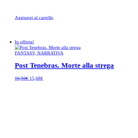
Aggiungi al carrello
In offerta!
FANTASY, NARRATIVA
Post Tenebras. Morte alla strega
Il
Il
16,50
€
15,68
€
prezzo
prezzo
originale
attuale
era:
è:
16,50€.
15,68€.