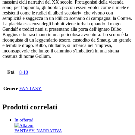
massimi cicli narrativi del XX secolo. Protagonisti della vicenda
sono, per l’appunto, gli hobbit, piccoli esseri «dolci come il miele e
resistenti come le radici di alberi secolari», che vivono con
semplicità e saggezza in un idillico scenario di campagna: la Contea.
La placida esistenza degli hobbit viene turbata quando il mago
Gandalf e tredici nani si presentano alla porta dell’ignaro Bilbo
Baggins e lo trascinano in una pericolosa avventura. Lo scopo è la
riconquista di un leggendario tesoro, custodito da Smaug, un grande
e temibile drago. Bilbo, riluttante, si imbarca nell’impresa,
inconsapevole che lungo il cammino s’imbatterà in una strana
creatura di nome Gollum.
Età
8-10
Genere
FANTASY
Prodotti correlati
In offerta!
FANTASY, NARRATIVA