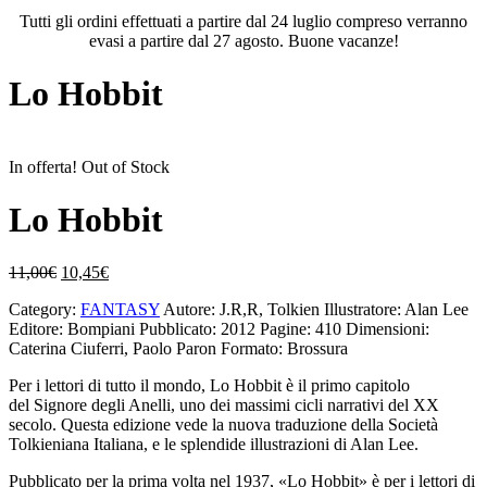
Tutti gli ordini effettuati a partire dal 24 luglio compreso verranno
evasi a partire dal 27 agosto. Buone vacanze!
Lo Hobbit
In offerta!
Out of Stock
Lo Hobbit
Il
Il
11,00
€
10,45
€
prezzo
prezzo
Category:
FANTASY
Autore: J.R,R, Tolkien
Illustratore: Alan Lee
originale
attuale
Editore: Bompiani
Pubblicato: 2012
Pagine: 410
Dimensioni:
era:
è:
Caterina Ciuferri, Paolo Paron
Formato: Brossura
11,00€.
10,45€.
Per i lettori di tutto il mondo,
Lo Hobbit
è il primo capitolo
del
Signore degli Anelli
, uno dei massimi cicli narrativi del XX
secolo. Questa edizione vede la nuova traduzione della Società
Tolkieniana Italiana, e le splendide illustrazioni di Alan Lee.
Pubblicato per la prima volta nel 1937, «Lo Hobbit» è per i lettori di