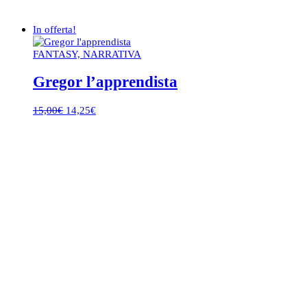
In offerta!
FANTASY, NARRATIVA
Gregor l’apprendista
Il
Il
15,00
€
14,25
€
prezzo
prezzo
originale
attuale
era:
è:
15,00€.
14,25€.