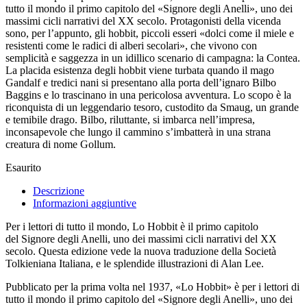
tutto il mondo il primo capitolo del «Signore degli Anelli», uno dei
massimi cicli narrativi del XX secolo. Protagonisti della vicenda
sono, per l’appunto, gli hobbit, piccoli esseri «dolci come il miele e
resistenti come le radici di alberi secolari», che vivono con
semplicità e saggezza in un idillico scenario di campagna: la Contea.
La placida esistenza degli hobbit viene turbata quando il mago
Gandalf e tredici nani si presentano alla porta dell’ignaro Bilbo
Baggins e lo trascinano in una pericolosa avventura. Lo scopo è la
riconquista di un leggendario tesoro, custodito da Smaug, un grande
e temibile drago. Bilbo, riluttante, si imbarca nell’impresa,
inconsapevole che lungo il cammino s’imbatterà in una strana
creatura di nome Gollum.
Esaurito
Descrizione
Informazioni aggiuntive
Per i lettori di tutto il mondo,
Lo Hobbit
è il primo capitolo
del
Signore degli Anelli
, uno dei massimi cicli narrativi del XX
secolo. Questa edizione vede la nuova traduzione della Società
Tolkieniana Italiana, e le splendide illustrazioni di Alan Lee.
Pubblicato per la prima volta nel 1937, «Lo Hobbit» è per i lettori di
tutto il mondo il primo capitolo del «Signore degli Anelli», uno dei