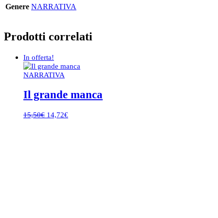
Genere
NARRATIVA
Prodotti correlati
In offerta!
NARRATIVA
Il grande manca
Il
Il
15,50
€
14,72
€
prezzo
prezzo
originale
attuale
era:
è:
15,50€.
14,72€.