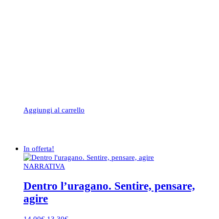
Aggiungi al carrello
In offerta!
NARRATIVA
Dentro l’uragano. Sentire, pensare,
agire
Il
Il
14,00
€
13,30
€