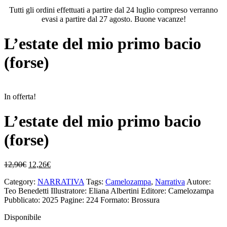
Tutti gli ordini effettuati a partire dal 24 luglio compreso verranno
evasi a partire dal 27 agosto. Buone vacanze!
L’estate del mio primo bacio
(forse)
In offerta!
L’estate del mio primo bacio
(forse)
Il
Il
12,90
€
12,26
€
prezzo
prezzo
Category:
NARRATIVA
Tags:
Camelozampa
,
Narrativa
Autore:
originale
attuale
Teo Benedetti
Illustratore: Eliana Albertini
Editore: Camelozampa
era:
è:
Pubblicato: 2025
Pagine: 224
Formato: Brossura
12,90€.
12,26€.
Disponibile