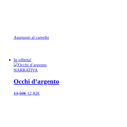
Aggiungi al carrello
In offerta!
NARRATIVA
Occhi d’argento
Il
Il
13,50
€
12,82
€
prezzo
prezzo
originale
attuale
era:
è:
13,50€.
12,82€.