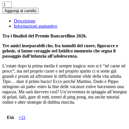
L'estate
del
Aggiungi al carrello
mio
primo
Descrizione
bacio
Informazioni aggiuntive
(forse)
quantità
Tra i finalisti del Premio Bancarellino 2026.
Tre amici inseparabili che, fra tumulti del cuore, figuracce e
gelosie, si fanno coraggio nel fatidico momento che segna il
passaggio dall’infanzia all’adolescenza.
L’estate dopo la prima media è sempre tragica: non si è “né carne né
pesce”, ma nel proprio cuore e nel proprio spirito ci si sente già
grandi e pronti ad affrontare le difficilissime sfide della vita adulta.
Tipo… dare il primo bacio! Ecco perché Martino, Dado e Pippo
stringono un patto: entro la fine delle vacanze estive baceranno una
ragazza. Ma sarà davvero così? Un’avventura in spiaggia all’insegna
di gelati, falò, gare di rutti, tornei di ping pong, ma anche tutorial
online e altre strategie di dubbia riuscita.
Età
+11