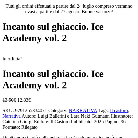
Tutti gli ordini effettuati a partire dal 24 luglio compreso verranno
evasi a partire dal 27 agosto. Buone vacanze!
Incanto sul ghiaccio. Ice
Academy vol. 2
In offerta!
Incanto sul ghiaccio. Ice
Academy vol. 2
Il
Il
13,50
€
12,83
€
prezzo
prezzo
SKU:
9791255334071
Category:
NARRATIVA
Tags:
Il castoro
,
originale
attuale
Narrativa
Autore: Luigi Ballerini e Lara Naki Gutmann
Illustratore:
era:
è:
Caterina Giorgi
Editore: Il Castoro
Pubblicato: 2025
Pagine: 96
13,50€.
12,83€.
Formato: Rilegato
Diletta non sta più nella pelle: la Ice Academy parteciperà a un