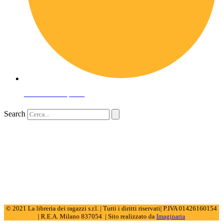
Domande frequenti
Search
© 2021 La libreria dei ragazzi s.r.l. | Tutti i diritti riservati| P.IVA 01426160154
| R.E.A. Milano 837054 | Sito realizzato da
Imaginaria