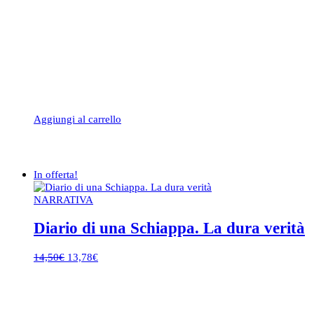
Aggiungi al carrello
In offerta!
NARRATIVA
Diario di una Schiappa. La dura verità
Il
Il
14,50
€
13,78
€
prezzo
prezzo
originale
attuale
era:
è:
14,50€.
13,78€.