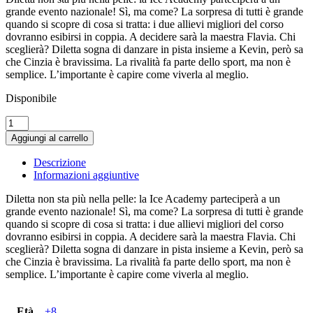
grande evento nazionale! Sì, ma come? La sorpresa di tutti è grande
quando si scopre di cosa si tratta: i due allievi migliori del corso
dovranno esibirsi in coppia. A decidere sarà la maestra Flavia. Chi
sceglierà? Diletta sogna di danzare in pista insieme a Kevin, però sa
che Cinzia è bravissima. La rivalità fa parte dello sport, ma non è
semplice. L’importante è capire come viverla al meglio.
Disponibile
Incanto
sul
Aggiungi al carrello
ghiaccio.
Ice
Descrizione
Academy
Informazioni aggiuntive
vol.
2
Diletta non sta più nella pelle: la Ice Academy parteciperà a un
quantità
grande evento nazionale! Sì, ma come? La sorpresa di tutti è grande
quando si scopre di cosa si tratta: i due allievi migliori del corso
dovranno esibirsi in coppia. A decidere sarà la maestra Flavia. Chi
sceglierà? Diletta sogna di danzare in pista insieme a Kevin, però sa
che Cinzia è bravissima. La rivalità fa parte dello sport, ma non è
semplice. L’importante è capire come viverla al meglio.
Età
+8