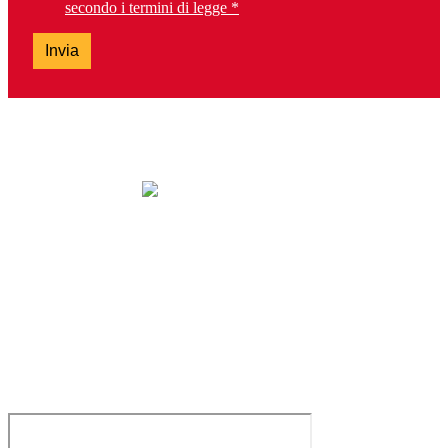
secondo i termini di legge *
Invia
lunedì: chiuso
da martedì a sabato: 9.30-13.00 e 14.30-19.00
domenica: chiuso
Tel. 0303099737 – Fax 0303392763
brescia@lalibreriadeiragazzi.it
Via San Bartolomeo, 13H – 25128 Brescia
Servizio clienti e Whatsapp: 0229533555