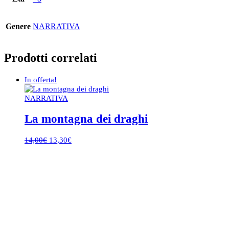
Genere
NARRATIVA
Prodotti correlati
In offerta!
NARRATIVA
La montagna dei draghi
Il
Il
14,00
€
13,30
€
prezzo
prezzo
originale
attuale
era:
è:
14,00€.
13,30€.