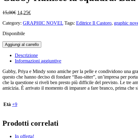
Il
Il
15,00
€
14,25
€
prezzo
prezzo
Category:
GRAPHIC NOVEL
Tags:
Editrice Il Castoro
,
graphic nov
originale
attuale
era:
è:
Disponibile
15,00€.
14,25€.
Gabby
Aggiungi al carrello
riunisce
la
Descrizione
squadra.
Informazioni aggiuntive
Bau-
sitter.
Gabby, Priya e Mindy sono amiche per la pelle e condividono una grand
Vol.
questo che hanno deciso di fondare “Bau-sitter”, un’impresa per portar
1
che la questione si riveli ben presto più difficile del previsto. Le tre
quantità
amicizia. È arrivato il momento di imparare a fare branco, prima che si
Età
+9
Prodotti correlati
In offerta!