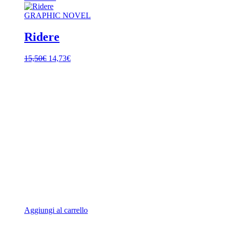
GRAPHIC NOVEL
Ridere
Il
Il
15,50
€
14,73
€
prezzo
prezzo
originale
attuale
era:
è:
15,50€.
14,73€.
Aggiungi al carrello