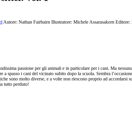
el
Autore: Nathan Fairbairn
Illustratore: Michele Assarasakorn
Editore: 
issima passione per gli animali e in particolare per i cani. Ma nessuna
e a spasso i cani del vicinato subito dopo la scuola. Sembra l’occasione
 amiche sono molto diverse, e a volte non riescono proprio ad accordarsi su
a tutto perduto!