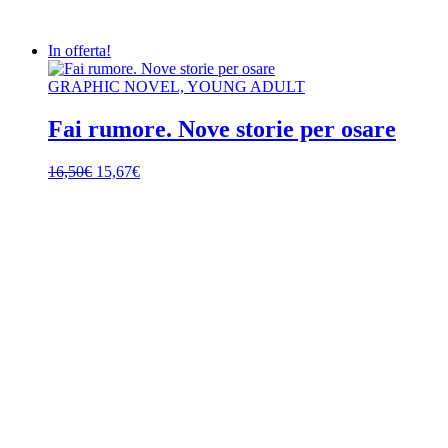
In offerta!
GRAPHIC NOVEL, YOUNG ADULT
Fai rumore. Nove storie per osare
Il
Il
16,50
€
15,67
€
prezzo
prezzo
originale
attuale
era:
è:
16,50€.
15,67€.