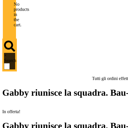
No
products
in
the
cart.
×
Search
Tutti gli ordini eff
Gabby riunisce la squadra. Bau-s
In offerta!
Gabby riunisce la squadra. Bau-s