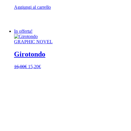
Aggiungi al carrello
In offerta!
GRAPHIC NOVEL
Girotondo
Il
Il
16,00
€
15,20
€
prezzo
prezzo
originale
attuale
era:
è:
16,00€.
15,20€.