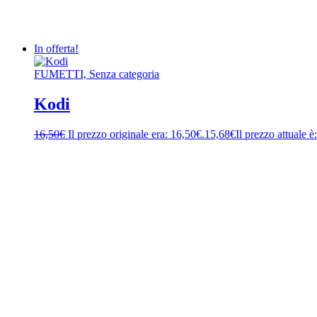
In offerta!
FUMETTI, Senza categoria
Kodi
16,50
€
Il prezzo originale era: 16,50€.
15,68
€
Il prezzo attuale è