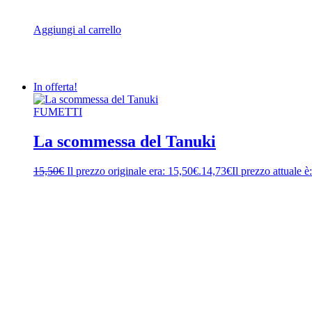
Aggiungi al carrello
In offerta!
FUMETTI
La scommessa del Tanuki
15,50
€
Il prezzo originale era: 15,50€.
14,73
€
Il prezzo attuale è