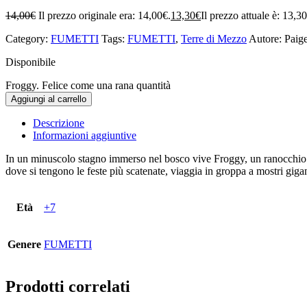
14,00
€
Il prezzo originale era: 14,00€.
13,30
€
Il prezzo attuale è: 13,3
Category:
FUMETTI
Tags:
FUMETTI
,
Terre di Mezzo
Autore: Paig
Disponibile
Froggy. Felice come una rana quantità
Aggiungi al carrello
Descrizione
Informazioni aggiuntive
In un minuscolo stagno immerso nel bosco vive Froggy, un ranocchio ghi
dove si tengono le feste più scatenate, viaggia in groppa a mostri gig
Età
+7
Genere
FUMETTI
Prodotti correlati