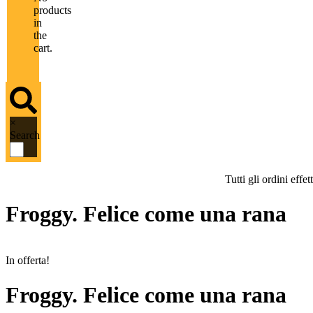
products
in
the
cart.
×
Search
Tutti gli ordini eff
Froggy. Felice come una rana
In offerta!
Froggy. Felice come una rana