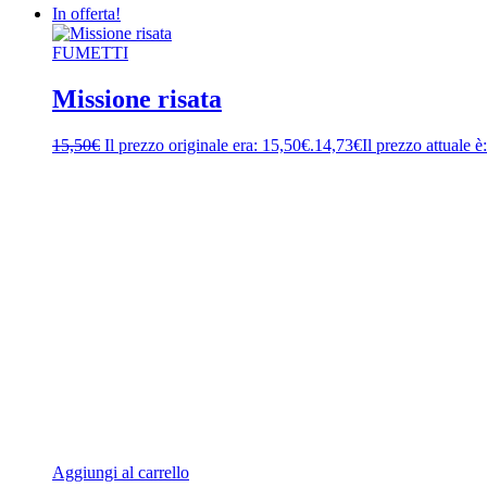
In offerta!
FUMETTI
Missione risata
15,50
€
Il prezzo originale era: 15,50€.
14,73
€
Il prezzo attuale è
Aggiungi al carrello