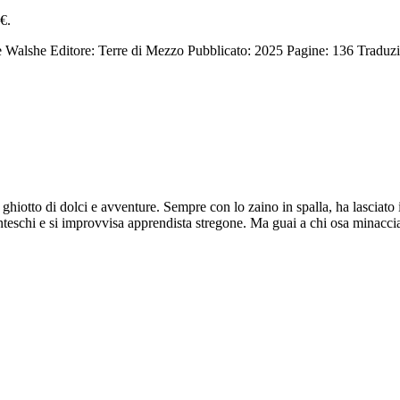
0€.
e Walshe
Editore: Terre di Mezzo
Pubblicato: 2025
Pagine: 136
Traduzi
otto di dolci e avventure. Sempre con lo zaino in spalla, ha lasciato il
anteschi e si improvvisa apprendista stregone. Ma guai a chi osa minacci