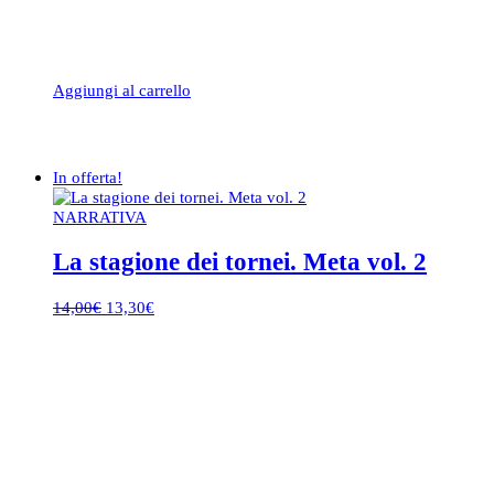
Aggiungi al carrello
In offerta!
NARRATIVA
La stagione dei tornei. Meta vol. 2
Il
Il
14,00
€
13,30
€
prezzo
prezzo
originale
attuale
era:
è:
14,00€.
13,30€.