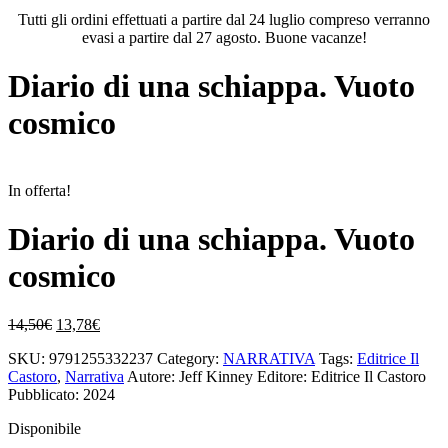
Tutti gli ordini effettuati a partire dal 24 luglio compreso verranno
evasi a partire dal 27 agosto. Buone vacanze!
Diario di una schiappa. Vuoto
cosmico
In offerta!
Diario di una schiappa. Vuoto
cosmico
Il
Il
14,50
€
13,78
€
prezzo
prezzo
SKU:
9791255332237
Category:
NARRATIVA
Tags:
Editrice Il
originale
attuale
Castoro
,
Narrativa
Autore: Jeff Kinney
Editore: Editrice Il Castoro
era:
è:
Pubblicato: 2024
14,50€.
13,78€.
Disponibile