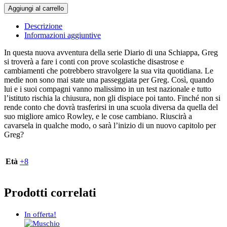
Diario
Aggiungi al carrello
di
una
Descrizione
schiappa.
Informazioni aggiuntive
Vuoto
cosmico
In questa nuova avventura della serie Diario di una Schiappa, Greg
quantità
si troverà a fare i conti con prove scolastiche disastrose e
cambiamenti che potrebbero stravolgere la sua vita quotidiana. Le
medie non sono mai state una passeggiata per Greg. Così, quando
lui e i suoi compagni vanno malissimo in un test nazionale e tutto
l’istituto rischia la chiusura, non gli dispiace poi tanto. Finché non si
rende conto che dovrà trasferirsi in una scuola diversa da quella del
suo migliore amico Rowley, e le cose cambiano. Riuscirà a
cavarsela in qualche modo, o sarà l’inizio di un nuovo capitolo per
Greg?
Età
+8
Prodotti correlati
In offerta!