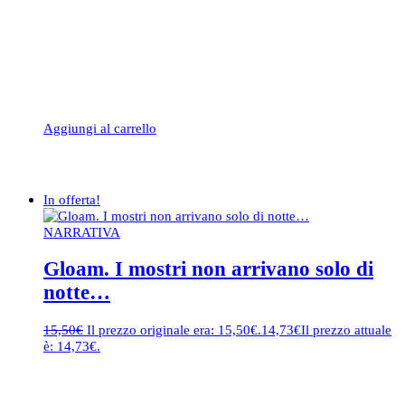
Aggiungi al carrello
In offerta!
NARRATIVA
Gloam. I mostri non arrivano solo di
notte…
15,50
€
Il prezzo originale era: 15,50€.
14,73
€
Il prezzo attuale
è: 14,73€.