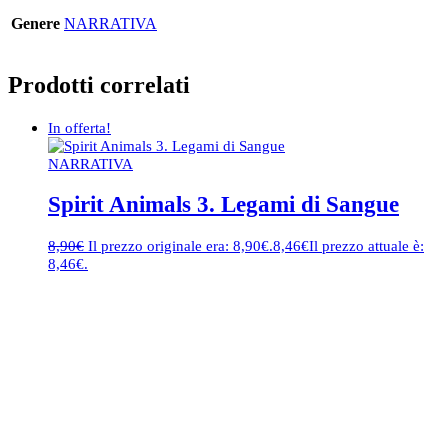
Genere
NARRATIVA
Prodotti correlati
In offerta!
NARRATIVA
Spirit Animals 3. Legami di Sangue
8,90
€
Il prezzo originale era: 8,90€.
8,46
€
Il prezzo attuale è:
8,46€.