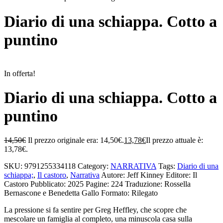
Diario di una schiappa. Cotto a
puntino
In offerta!
Diario di una schiappa. Cotto a
puntino
14,50
€
Il prezzo originale era: 14,50€.
13,78
€
Il prezzo attuale è:
13,78€.
SKU:
9791255334118
Category:
NARRATIVA
Tags:
Diario di una
schiappa;
,
Il castoro
,
Narrativa
Autore: Jeff Kinney
Editore: Il
Castoro
Pubblicato: 2025
Pagine: 224
Traduzione: Rossella
Bernascone e Benedetta Gallo
Formato: Rilegato
La pressione si fa sentire per Greg Heffley, che scopre che
mescolare un famiglia al completo, una minuscola casa sulla