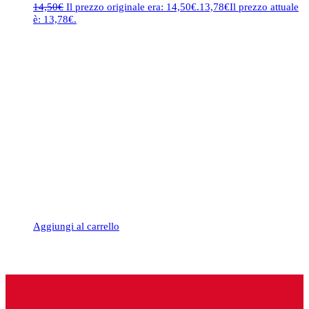
14,50
€
Il prezzo originale era: 14,50€.
13,78
€
Il prezzo attuale
è: 13,78€.
Aggiungi al carrello