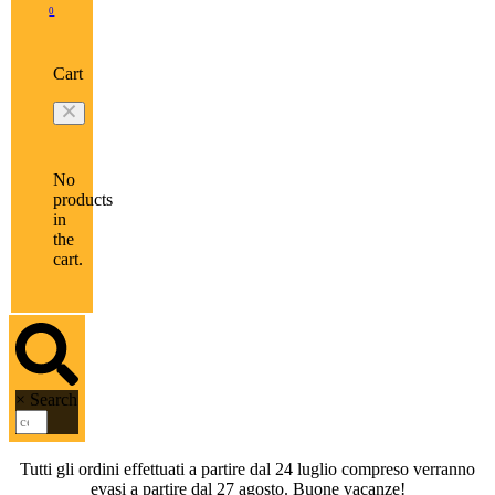
0
Cart
No
products
in
the
cart.
×
Search
Tutti gli ordini effettuati a partire dal 24 luglio compreso verranno
evasi a partire dal 27 agosto. Buone vacanze!