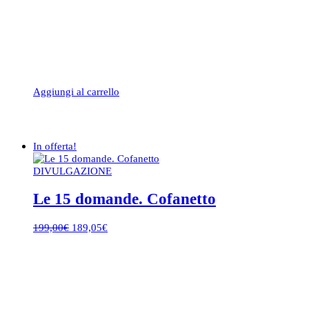
Aggiungi al carrello
In offerta!
DIVULGAZIONE
Le 15 domande. Cofanetto
Il
Il
199,00
€
189,05
€
prezzo
prezzo
originale
attuale
era:
è:
199,00€.
189,05€.