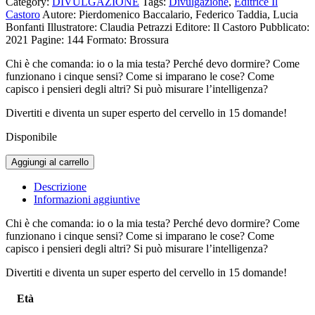
Category:
DIVULGAZIONE
Tags:
Divulgazione
,
Editrice Il
originale
attuale
Castoro
Autore: Pierdomenico Baccalario, Federico Taddia, Lucia
era:
è:
Bonfanti
Illustratore: Claudia Petrazzi
Editore: Il Castoro
Pubblicato:
15,00€.
14,25€.
2021
Pagine: 144
Formato: Brossura
Chi è che comanda: io o la mia testa? Perché devo dormire? Come
funzionano i cinque sensi? Come si imparano le cose? Come
capisco i pensieri degli altri? Si può misurare l’intelligenza?
Divertiti e diventa un super esperto del cervello in 15 domande!
Disponibile
Cosa
Aggiungi al carrello
c'è
nella
Descrizione
mia
Informazioni aggiuntive
testa?
le
Chi è che comanda: io o la mia testa? Perché devo dormire? Come
15
funzionano i cinque sensi? Come si imparano le cose? Come
domande.
capisco i pensieri degli altri? Si può misurare l’intelligenza?
Il
Divertiti e diventa un super esperto del cervello in 15 domande!
libro
che
Età
ti
spiega