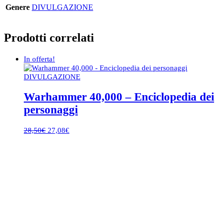
tutto
Genere
DIVULGAZIONE
sul
cervello
quantità
Prodotti correlati
In offerta!
DIVULGAZIONE
Warhammer 40,000 – Enciclopedia dei
personaggi
Il
Il
28,50
€
27,08
€
prezzo
prezzo
originale
attuale
era:
è:
28,50€.
27,08€.