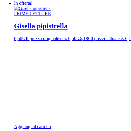
In offerta!
PRIME LETTURE
Gisella pipistrella
6,50
€
Il prezzo originale era: 6,50€.
6,18
€
Il prezzo attuale è: 6,
Aggiungi al carrello