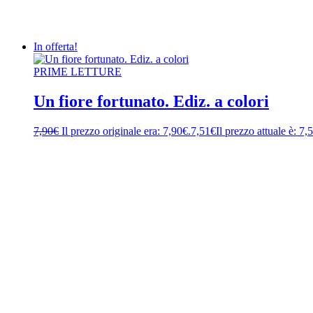
In offerta!
PRIME LETTURE
Un fiore fortunato. Ediz. a colori
7,90
€
Il prezzo originale era: 7,90€.
7,51
€
Il prezzo attuale è: 7,