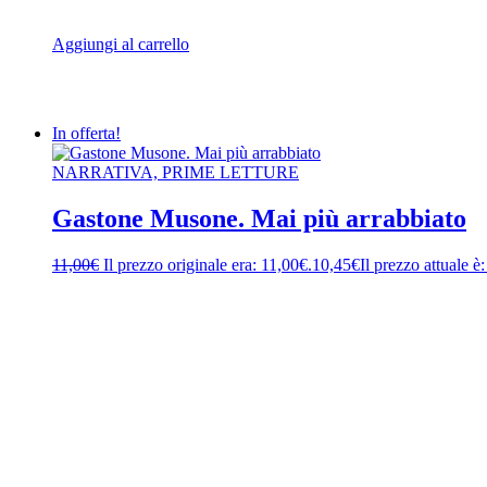
Aggiungi al carrello
In offerta!
NARRATIVA, PRIME LETTURE
Gastone Musone. Mai più arrabbiato
11,00
€
Il prezzo originale era: 11,00€.
10,45
€
Il prezzo attuale è