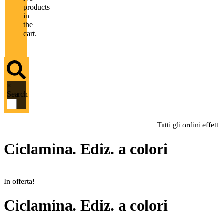
products
in
the
cart.
×
Search
Tutti gli ordini eff
Ciclamina. Ediz. a colori
In offerta!
Ciclamina. Ediz. a colori