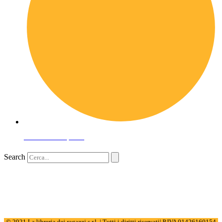
Domande frequenti
Search
© 2021 La libreria dei ragazzi s.r.l. | Tutti i diritti riservati| P.IVA 01426160154