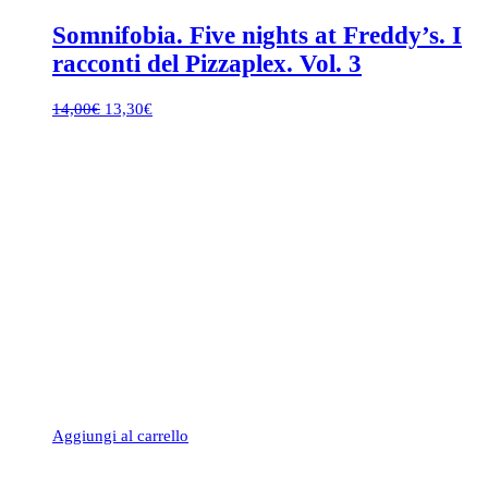
Somnifobia. Five nights at Freddy’s. I
racconti del Pizzaplex. Vol. 3
Il
Il
14,00
€
13,30
€
prezzo
prezzo
originale
attuale
era:
è:
14,00€.
13,30€.
Aggiungi al carrello