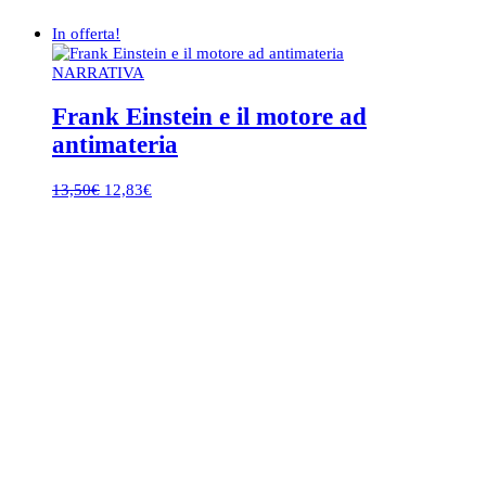
In offerta!
NARRATIVA
Frank Einstein e il motore ad
antimateria
Il
Il
13,50
€
12,83
€
prezzo
prezzo
originale
attuale
era:
è:
13,50€.
12,83€.