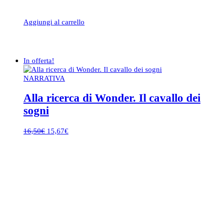
Aggiungi al carrello
In offerta!
NARRATIVA
Alla ricerca di Wonder. Il cavallo dei
sogni
Il
Il
16,50
€
15,67
€
prezzo
prezzo
originale
attuale
era:
è:
16,50€.
15,67€.