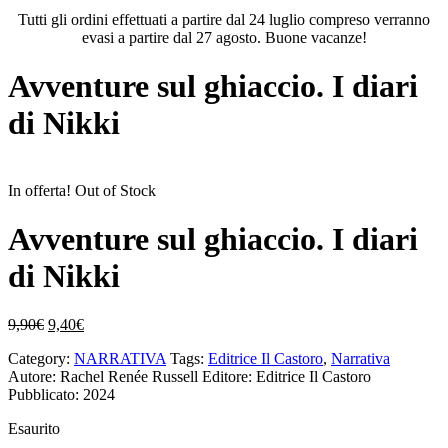
Tutti gli ordini effettuati a partire dal 24 luglio compreso verranno
evasi a partire dal 27 agosto. Buone vacanze!
Avventure sul ghiaccio. I diari
di Nikki
In offerta!
Out of Stock
Avventure sul ghiaccio. I diari
di Nikki
Il
Il
9,90
€
9,40
€
prezzo
prezzo
Category:
NARRATIVA
Tags:
Editrice Il Castoro
,
Narrativa
originale
attuale
Autore: Rachel Renée Russell
Editore: Editrice Il Castoro
era:
è:
Pubblicato: 2024
9,90€.
9,40€.
Esaurito