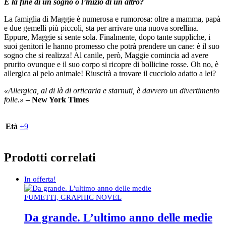
È la fine di un
sogno
o l’inizio di un altro?
La famiglia di Maggie è numerosa e rumorosa: oltre a mamma, papà
e due gemelli più piccoli, sta per arrivare una nuova sorellina.
Eppure, Maggie si sente sola.
Finalmente, dopo tante suppliche, i
suoi genitori le hanno promesso che potrà prendere un cane: è il suo
sogno che si realizza! Al canile, però, Maggie comincia ad avere
prurito ovunque e il suo corpo si ricopre di bollicine rosse. Oh no, è
allergica al pelo animale! Riuscirà a trovare il cucciolo adatto a lei?
«
Allergica
, al di là di orticaria
e starnuti, è davvero un
divertimento
folle.»
– New York Times
Età
+9
Prodotti correlati
In offerta!
FUMETTI, GRAPHIC NOVEL
Da grande. L’ultimo anno delle medie