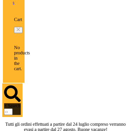
0
Cart
No
products
in
the
cart.
×
Search
Tutti gli ordini effettuati a partire dal 24 luglio compreso verranno
evasi a partire dal 27 agosto. Buone vacanze!