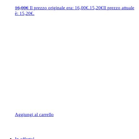
16,00
€
Il prezzo originale era: 16,00€.
15,20
€
Il prezzo attuale
è: 15,20€.
Aggiungi al carrello
In offerta!