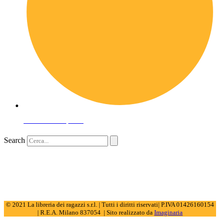
Domande frequenti
Search
© 2021 La libreria dei ragazzi s.r.l. | Tutti i diritti riservati| P.IVA 01426160154
| R.E.A. Milano 837054 | Sito realizzato da
Imaginaria