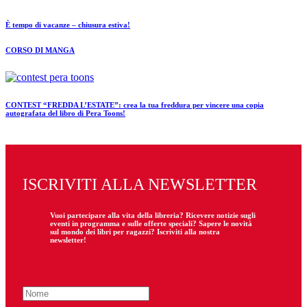
È tempo di vacanze – chiusura estiva!
CORSO DI MANGA
CONTEST “FREDDA L’ESTATE”: crea la tua freddura per vincere una copia
autografata del libro di Pera Toons!
ISCRIVITI ALLA NEWSLETTER
Vuoi partecipare
alla
vita della libreria? Ricevere notizie sugli
eventi in programma e sulle offerte speciali? Sapere le novità
sul mondo dei libri per ragazzi? Iscriviti alla nostra
newsletter!