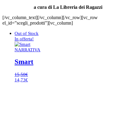
a cura di La Libreria dei Ragazzi
[/vc_column_text][/vc_column][/vc_row][vc_row
el_id=”scegli_prodotti”][vc_column]
Out of Stock
In offerta!
NARRATIVA
Smart
15,50
€
Il
Il
14,73
€
prezzo
prezzo
originale
attuale
era:
è:
15,50€.
14,73€.