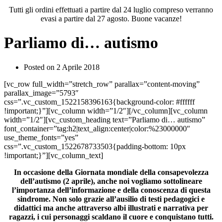
Tutti gli ordini effettuati a partire dal 24 luglio compreso verranno
evasi a partire dal 27 agosto. Buone vacanze!
Parliamo di… autismo
Posted on
2 Aprile 2018
[vc_row full_width=”stretch_row” parallax=”content-moving”
parallax_image=”5793″
css=”.vc_custom_1522158396163{background-color: #ffffff
!important;}”][vc_column width=”1/2″][/vc_column][vc_column
width=”1/2″][vc_custom_heading text=”Parliamo di… autismo”
font_container=”tag:h2|text_align:center|color:%23000000″
use_theme_fonts=”yes”
css=”.vc_custom_1522678733503{padding-bottom: 10px
!important;}”][vc_column_text]
In occasione della Giornata mondiale della consapevolezza
dell’autismo (2 aprile), anche noi vogliamo sottolineare
l’importanza dell’informazione e della conoscenza di questa
sindrome. Non solo grazie all’ausilio di testi pedagogici e
didattici ma anche attraverso albi illustrati e narrativa per
ragazzi, i cui personaggi scaldano il cuore e conquistano tutti.