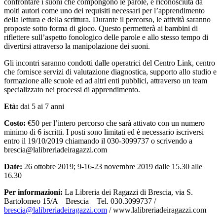
confrontare i suoni che compongono le parole, è riconosciuta da
molti autori come uno dei requisiti necessari per l’apprendimento
della lettura e della scrittura. Durante il percorso, le attività saranno
proposte sotto forma di gioco. Questo permetterà ai bambini di
riflettere sull’aspetto fonologico delle parole e allo stesso tempo di
divertirsi attraverso la manipolazione dei suoni.
Gli incontri saranno condotti dalle operatrici del Centro Link, centro
che fornisce servizi di valutazione diagnostica, supporto allo studio e
formazione alle scuole ed ad altri enti pubblici, attraverso un team
specializzato nei processi di apprendimento.
Età:
dai 5 ai 7 anni
Costo:
€50 per l’intero percorso che sarà attivato con un numero
minimo di 6 iscritti. I posti sono limitati ed è necessario iscriversi
entro il 19/10/2019 chiamando il 030-3099737 o scrivendo a
brescia@lalibreriadeiragazzi.com
Date:
26 ottobre 2019; 9-16-23 novembre 2019 dalle 15.30 alle
16.30
Per informazioni:
La Libreria dei Ragazzi di Brescia, via S.
Bartolomeo 15/A – Brescia – Tel. 030.3099737 /
brescia@lalibreriadeiragazzi.com
/ www.lalibreriadeiragazzi.com