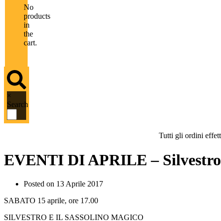
No
products
in
the
cart.
×
Search
Tutti gli ordini eff
EVENTI DI APRILE – Silvestro e
Posted on
13 Aprile 2017
SABATO 15 aprile, ore 17.00
SILVESTRO E IL SASSOLINO MAGICO