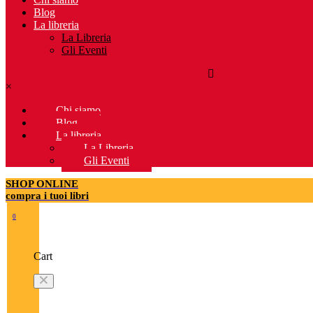
Blog
La libreria
La Libreria
Gli Eventi
×
Chi siamo
Blog
La libreria
La Libreria
Gli Eventi
SHOP ONLINE
compra i tuoi libri
0
Cart